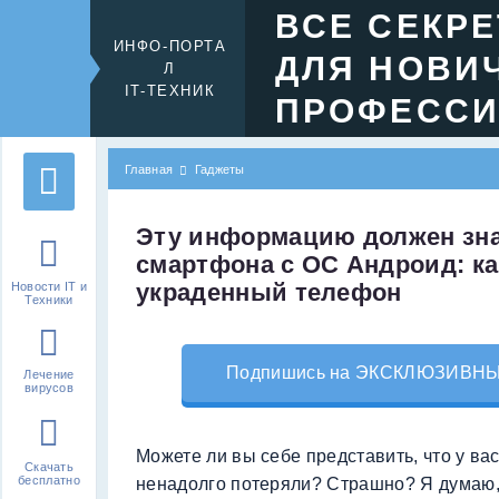
ВСЕ СЕКР
ИНФО-ПОРТА
ДЛЯ НОВИ
Л
IT-ТЕХНИК
ПРОФЕСС
Главная
Гаджеты
Эту информацию должен зн
смартфона с ОС Андроид: ка
украденный телефон
Новости IT и
Техники
Подпишись на ЭКСКЛЮЗИВНЫЙ 
Лечение
вирусов
Можете ли вы себе представить, что у ва
Скачать
бесплатно
ненадолго потеряли? Страшно? Я думаю,