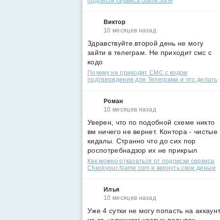
подписок сервиса GameSuite
Виктор
10 месяцев назад
Здравствуйте.второй день не могу
зайти в телеграм. Не приходит смс с
кодо
Почему не приходит СМС с кодом
подтверждения для Телеграма и что делать
Роман
10 месяцев назад
Уверен, что по подобной схеме никто
вм ничего не вернет. Контора - чистые
кидалы. Странно что до сих пор
роспотребнадзор их не прикрыл
Как можно отказаться от подписки сервиса
Checkyour Name com и вернуть свои деньги
Илья
10 месяцев назад
Уже 4 сутки не могу попасть на аккаун