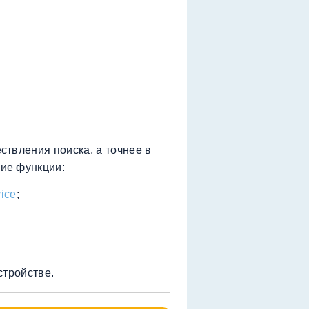
твления поиска, а точнее в
ие функции:
ice
;
стройстве.