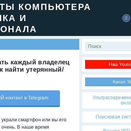
ЕТЫ КОМПЬЮТЕРА
ЧКА И
ИОНАЛА
ать каждый владелец
Наш Youtu
к найти утерянный/
Канал T
Ультрасовремен
контент в Telegram
онл
Поисковая сис
с украли смартфон или вы его
 очень. В наше время
Лучшее IPTV