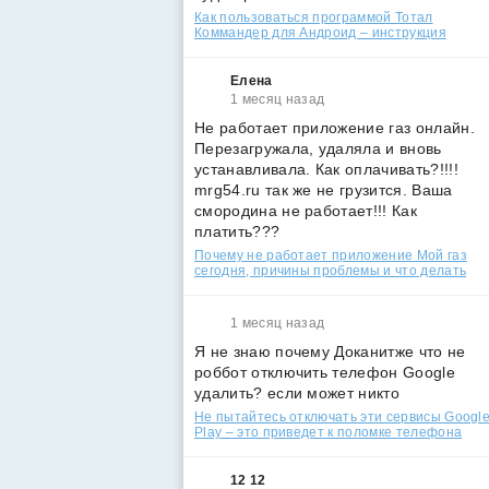
Как пользоваться программой Тотал
Коммандер для Андроид – инструкция
Елена
1 месяц назад
Не работает приложение газ онлайн.
Перезагружала, удаляла и вновь
устанавливала. Как оплачивать?!!!!
mrg54.ru так же не грузится. Ваша
смородина не работает!!! Как
платить???
Почему не работает приложение Мой газ
сегодня, причины проблемы и что делать
1 месяц назад
Я не знаю почему Доканитже что не
роббот отключить телефон Google
удалить? если может никто
Не пытайтесь отключать эти сервисы Googl
Play – это приведет к поломке телефона
12 12