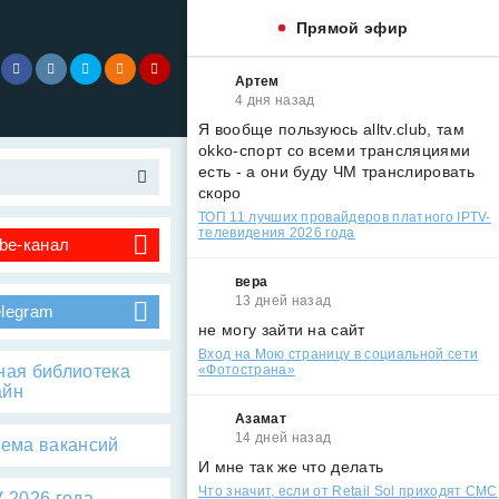
Прямой эфир
Артем
4 дня назад
Я вообще пользуюсь alltv.club, там
okko-спорт со всеми трансляциями
есть - а они буду ЧМ транслировать
скоро
ТОП 11 лучших провайдеров платного IPTV-
телевидения 2026 года
be-канал
вера
13 дней назад
elegram
не могу зайти на сайт
Вход на Мою страницу в социальной сети
ная библиотека
«Фотострана»
айн
Азамат
14 дней назад
тема вакансий
И мне так же что делать
Что значит, если от Retail Sol приходят СМС
 2026 года