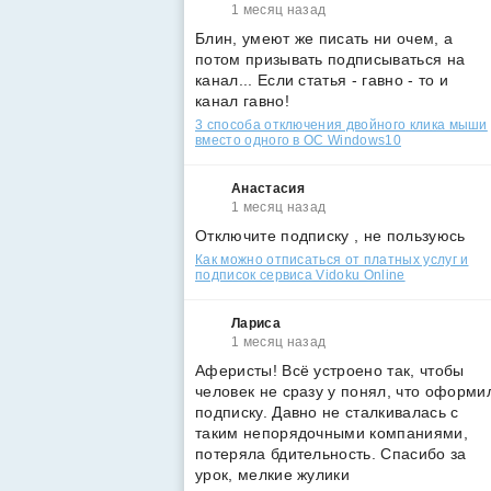
1 месяц назад
Блин, умеют же писать ни очем, а
потом призывать подписываться на
канал... Если статья - гавно - то и
канал гавно!
3 способа отключения двойного клика мыши
вместо одного в ОС Windows10
Анастасия
1 месяц назад
Отключите подписку , не пользуюсь
Как можно отписаться от платных услуг и
подписок сервиса Vidoku Online
Лариса
1 месяц назад
Аферисты! Всё устроено так, чтобы
человек не сразу у понял, что оформи
подписку. Давно не сталкивалась с
таким непорядочными компаниями,
потеряла бдительность. Спасибо за
урок, мелкие жулики