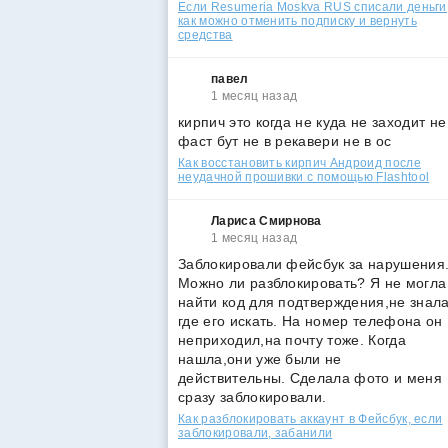
Если Resumeria Moskva RUS списали деньги
как можно отменить подписку и вернуть
средства
павел
1 месяц назад
кирпич это когда не куда не заходит не
фаст бут не в рекавери не в ос
Как восстановить кирпич Андроид после
неудачной прошивки с помощью Flashtool
Лариса Смирнова
1 месяц назад
Заблокировали фейсбук за нарушения
Можно ли разблокировать? Я не могла
найти код для подтверждения,не знал
где его искать. На номер телефона он
неприходил,на почту тоже. Когда
нашла,они уже были не
действительны. Сделала фото и меня
сразу заблокировали.
Как разблокировать аккаунт в Фейсбук, если
заблокировали, забанили