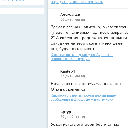
о кредите, и как это отключить
Александр
18 дней назад
Зделал все как написано, высветилось
"у вас нет активных подписок, закрыты
2" А списания продолжаются, попытки
списания на этой карте у меня денег
нет, буду ее закрывать.
Как отменить подписку на Avpnbot –
пошаговая инструкция
Kastet-4
27 дней назад
Ничего из вышеперечисленного нет.
Откуда скрины хз
Как можно узнать, прочитано ли ваше
сообщение в Дискорде – инструкция
Артур
29 дней назад
Устал искать эти моей бесплатные