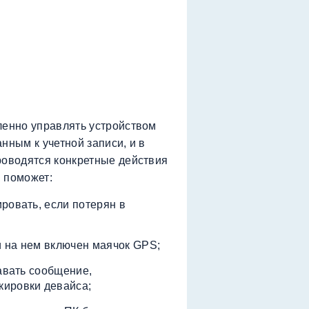
ленно управлять устройством
нным к учетной записи, и в
роводятся конкретные действия
 поможет:
ровать, если потерян в
ли на нем включен маячок GPS;
давать сообщение,
кировки девайса;