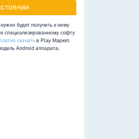
сстоянии
 нужно будет получить к нему
аря специализированному софту
платно скачать
в Play Маркет.
одель Android аппарата.