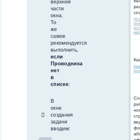
Вы
верхней
ре
части
сп
окна.
Что
То
гр
уст
же
нео
самое
рекомендуется
выполнить,
если
Ка
Проводника
Ка
нет
поч
в
списке
:
Сл
В
ра
окне
но
создания
ст
задачи
ви
фо
вводим:
аб
оф