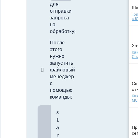
для
Ш
отправки
Топ
запроса
с Ю
на
обработку;
После
Хо
этого
Как
нужно
Cha
запустить
файловый
менеджер
с
Сп
от
помощью
Как
команды:
МСС
s
t
Пр
a
се
r