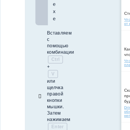
e
x
Ст
e
Что
от 
Вставляем
с
помощью
Ка
комбинации
чт
Ctrl
Что
пле
+
V
или
щелчка
Ск
правой
пр
кнопки
бу
мышки.
Dri
об
Затем
не
нажимаем
Enter