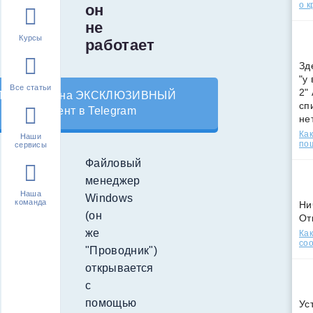
о к
он
не
Курсы
работает
Зд
"у
Все статьи
2"
Подпишись на ЭКСКЛЮЗИВНЫЙ
сп
контент в Telegram
не
Как
Наши
по
сервисы
Файловый
менеджер
Наша
Windows
команда
Ни
(он
От
же
Как
соо
"Проводник")
открывается
с
помощью
Ус