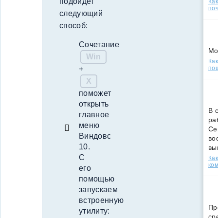
подойдет
Ка
поч
следующий
способ:
Сочетание
Мо
Win
Как
по
+
X
поможет
открыть
В 
главное
ра
меню
Се
Виндовс
во
10.
вы
С
Ка
ко
его
помощью
запускаем
встроенную
Пр
утилиту:
ср