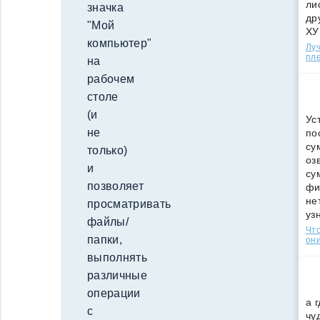
ли
значка
др
"Мой
ХУ
компьютер"
Лу
пле
на
рабочем
столе
(и
Ус
не
по
су
только)
оз
и
су
позволяет
фи
не
просматривать
уз
файлы/
Что
папки,
они
выполнять
различные
операции
а 
с
чу