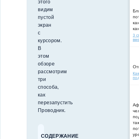
этого
видим
Бл
по
пустой
кан
экран
ка
с
3 
вм
курсором.
В
этом
обзоре
От
рассмотрим
Как
под
три
способа,
как
перезапустить
Аф
Проводник.
че
по
та
по
ур
СОДЕРЖАНИЕ