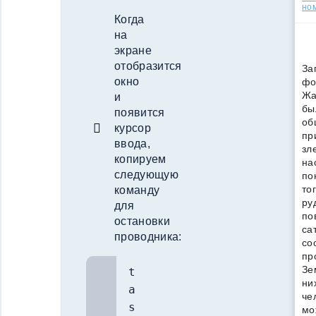
но
Когда
на
экране
отобразится
За
окно
фо
Жа
и
бы
появится
об
курсор
пр
ввода,
зл
копируем
на
следующую
по
то
команду
ру
для
по
остановки
са
проводника:
со
пр
Зе
t
ни
a
че
s
мо