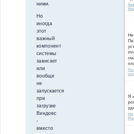
ними.
Как
Ко
Но
иногда
этот
Не
важный
Пе
компонент
ус
mr
системы
см
зависает
пл
или
По
сег
вообще
не
запускается
Я 
при
ро
загрузке
уд
Виндовс
Не 
Pla
-
вместо