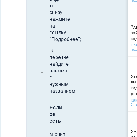
по
то
снизу
нажмите
на
Зд
ссылку
за
ко
"Подробнее";
По
под
В
перечне
найдите
элемент
Ув
с
вм
нужным
ки
названием:
ро
Как
Che
Если
он
есть
-
Уж
значит