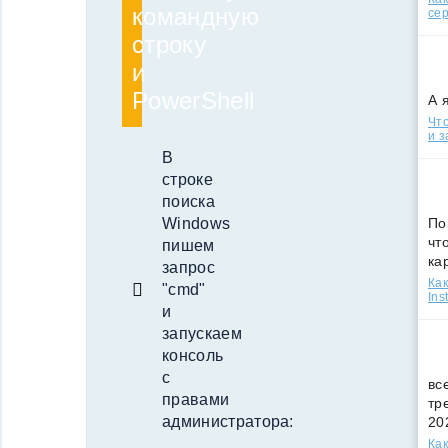
командную
сер
строку
и
PowerShell
А 
Что
и з
В
строке
поиска
По
Windows
чт
пишем
ка
запрос
Как
"cmd"
Ins
и
запускаем
консоль
с
вс
правами
тр
администратора:
20
Как