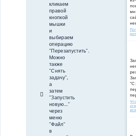
из
кликаем
по
правой
мн
са
кнопкой
не
мышки
По
и
поп
выбираем
операцию
"Перезапустить".
Можно
За
также
не
"Снять
ре
задачу",
За
"C
а
пе
затем
пе
"Запустить
Что
новую..."
от
ис
через
меню
"Файл"
в