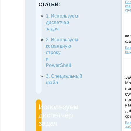
Есл
СТАТЬИ:
как
ср
Используем
диспетчер
задач
ки
Используем
фа
командную
Как
неу
строку
и
PowerShell
Специальный
За
файл
Мо
на
гд
не
на
Используем
де
диспетчер
ср
задач
Как
за