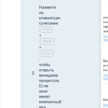
Нажмите
на
по
клавиатуре
пл
сочетание
оф
Ctrl
за
+
Что
уро
Shift
+
Esc
,
Бр
чтобы
ус
по
открыть
менеджер
Что
для
процессов.
Если
окно
имеет
Ка
компактный
Как
вид,