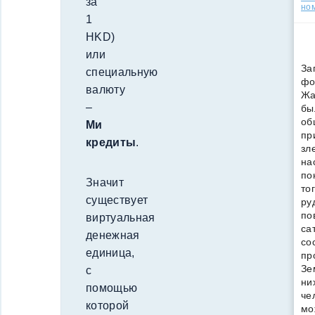
за
но
1
HKD)
или
За
специальную
фо
валюту
Жа
–
бы
об
Ми
пр
кредиты
.
зл
на
по
Значит
то
существует
ру
по
виртуальная
са
денежная
со
единица,
пр
Зе
с
ни
помощью
че
которой
мо