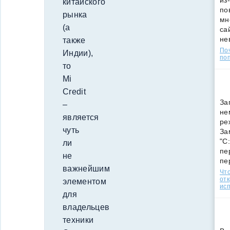
из
китайского
по
рынка
мн
(а
са
не
также
По
Индии),
поп
то
Mi
Credit
За
–
не
является
ре
чуть
За
"C
ли
пе
не
пе
важнейшим
Что
от
элементом
ис
для
владельцев
техники