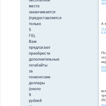
бесплатное
сер
место
заканчивается
(предоставляется
А 
только
Что
5
и з
Гб),
Вам
предлагают
По
приобрести
чт
дополнительные
ка
гигабайты
Как
Ins
за
гонконгские
доллары
(около
вс
9
тр
20
рублей
Как