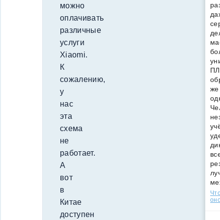
ра
можно
да
оплачивать
се
различные
де
ма
услуги
бо
Xiaomi.
ун
К
ПЛ
сожалению,
об
же
у
од
нас
Че
эта
не
уч
схема
уд
не
ди
работает.
вс
ре
А
лу
вот
ме
в
Что
оно
Китае
доступен