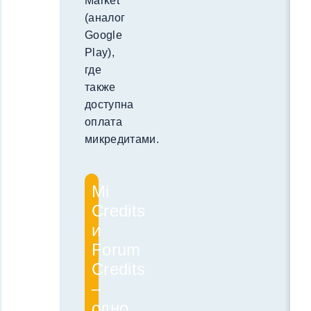
Market
(аналог
Google
Play),
где
также
доступна
оплата
микредитами.
Mi
Credits
и
Forum
Credits
–
одно