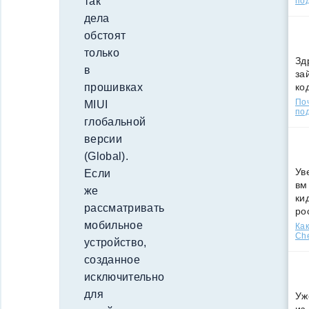
так
по
дела
обстоят
только
Зд
в
за
ко
прошивках
По
MIUI
под
глобальной
версии
(Global).
Ув
Если
вм
же
ки
рассматривать
ро
мобильное
Как
Che
устройство,
созданное
исключительно
для
Уж