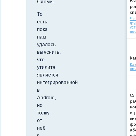
Вы
Сяоми.
ре
сп
То
Что
есть,
гр
уст
пока
нео
нам
удалось
выяснить,
Ка
что
Ка
утилита
поч
является
интегрированной
в
Сл
Android,
ра
но
но
ст
толку
ви
от
фо
неё
аб
в
оф