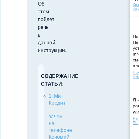
Об
Как
Ко
этом
пойдет
речь
в
Не
Пе
данной
ус
инструкции.
mr
см
пл
По
СОДЕРЖАНИЕ
сег
СТАТЬИ:
Ми
Я 
Кредит
ро
–
уд
зачем
Не 
Pla
на
телефоне
Ксиоми?