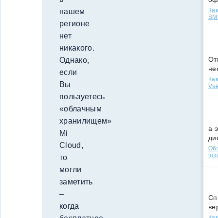
Как
нашем
SMS
регионе
нет
никакого.
От
Однако,
не
если
Как
Вы
Vse
пользуетесь
«облачным
хранилищем»
а 
Mi
ди
Cloud,
Обз
что
то
могли
заметить
–
Сп
когда
ве
Как