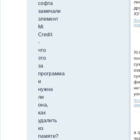
ли
софта
др
замечали
ХУ
элемент
Лу
пле
Mi
Credit
-
что
Ус
это
по
су
за
оз
программа
су
и
фи
не
нужна
уз
ли
Что
она,
они
как
удалить
из
а 
памяти?
чу