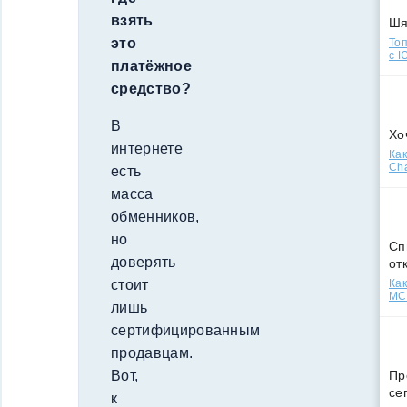
взять
Ш
это
Топ
с Ю
платёжное
средство?
В
Хо
интернете
Как
Cha
есть
масса
обменников,
но
Сп
доверять
от
Как
стоит
МСС
лишь
сертифицированным
продавцам.
Пр
Вот,
се
к