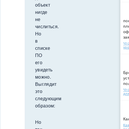
объект
нигде
не
по
пл
числиться.
оф
Но
за
в
Что
уро
списке
ПО
его
увидеть
Бр
можно.
ус
по
Выглядит
Что
это
для
следующим
образом:
Ка
Но
Как