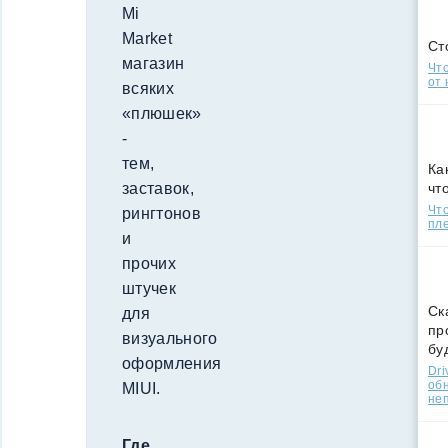
Mi
Market
Ст
магазин
Что
от 
всяких
«плюшек»
-
тем,
Ка
чт
заставок,
Что
рингтонов
пле
и
прочих
штучек
Ск
для
пр
визуального
бу
оформления
Dri
об
MIUI.
не
Где