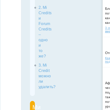
Mi
Бл
Credits
по
кан
и
ка
Forum
3 
Credits
вм
–
одно
и
то
От
же?
Как
под
Mi
Credit
можно
ли
Аф
удалить?
че
по
та
по
Ми
ур