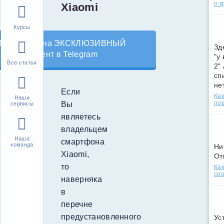
о к
Xiaomi
Курсы
Подпишись на ЭКСКЛЮЗИВНЫЙ
Зд
контент в Telegram
"у
Все статьи
2"
сп
не
Если
Как
Наши
по
Вы
сервисы
являетесь
владельцем
Наша
смартфона
команда
Ни
Xiaomi,
От
то
Как
соо
наверняка
в
перечне
предустановленного
Ус