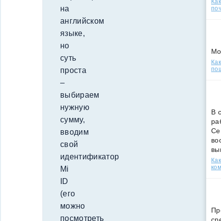
Ка
на
поч
английском
языке,
но
Мо
суть
Как
по
проста
–
выбираем
нужную
В 
сумму,
ра
Се
вводим
во
свой
вы
идентификатор
Ка
ко
Mi
ID
(его
можно
Пр
посмотреть
ср