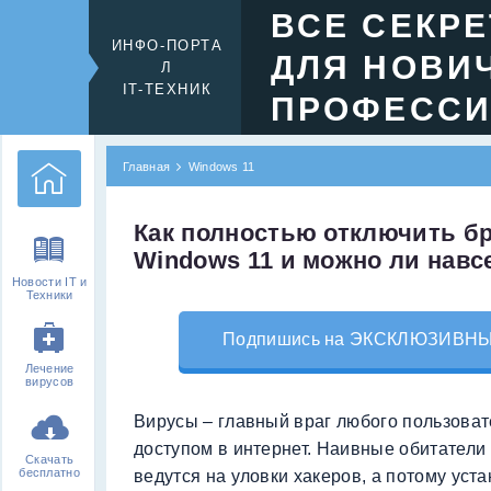
ВСЕ СЕКР
ИНФО-ПОРТА
ДЛЯ НОВИ
Л
IT-ТЕХНИК
ПРОФЕСС
Главная
Windows 11
Как полностью отключить б
Windows 11 и можно ли навс
Новости IT и
Техники
Подпишись на ЭКСКЛЮЗИВНЫЙ 
Лечение
вирусов
Вирусы – главный враг любого пользова
доступом в интернет. Наивные обитатели
Скачать
бесплатно
ведутся на уловки хакеров, а потому ус