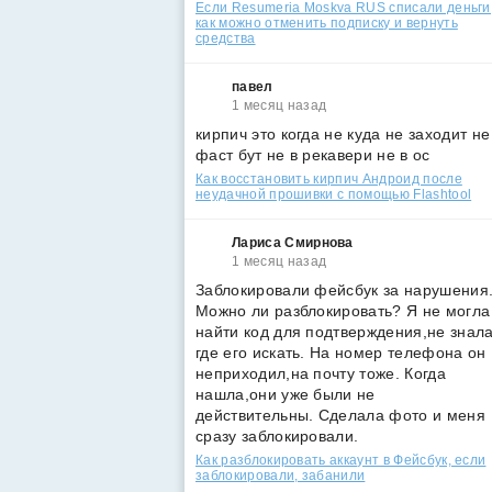
Если Resumeria Moskva RUS списали деньги
как можно отменить подписку и вернуть
средства
павел
1 месяц назад
кирпич это когда не куда не заходит не
фаст бут не в рекавери не в ос
Как восстановить кирпич Андроид после
неудачной прошивки с помощью Flashtool
Лариса Смирнова
1 месяц назад
Заблокировали фейсбук за нарушения
Можно ли разблокировать? Я не могла
найти код для подтверждения,не знал
где его искать. На номер телефона он
неприходил,на почту тоже. Когда
нашла,они уже были не
действительны. Сделала фото и меня
сразу заблокировали.
Как разблокировать аккаунт в Фейсбук, если
заблокировали, забанили