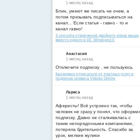
1 месяц назад
Блин, умеют же писать ни очем, а
потом призывать подписываться на
канал... Если статья - гавно - то и
канал гавно!
3 способа отключения двойного клика мыши
вместо одного в ОС Windows10
Анастасия
1 месяц назад
Отключите подписку , не пользуюсь
Как можно отписаться от платных услуг и
подписок сервиса Vidoku Online
Лариса
1 месяц назад
Аферисты! Всё устроено так, чтобы
человек не сразу у понял, что оформи
подписку. Давно не сталкивалась с
таким непорядочными компаниями,
потеряла бдительность. Спасибо за
урок, мелкие жулики