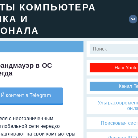
ЕТЫ КОМПЬЮТЕРА
ЧКА И
ИОНАЛА
рандмауэр в ОС
Наш Youtu
егда
Канал T
контент в Telegram
Ультрасовремен
онл
теля с неограниченным
Поисковая сис
 глобальной сети нередко
танавливают на свои компьютеры
Лучшее IPTV