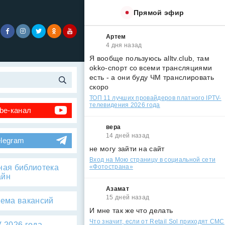
Прямой эфир
Артем
4 дня назад
Я вообще пользуюсь alltv.club, там
okko-спорт со всеми трансляциями
есть - а они буду ЧМ транслировать
скоро
ТОП 11 лучших провайдеров платного IPTV-
телевидения 2026 года
be-канал
вера
14 дней назад
elegram
не могу зайти на сайт
Вход на Мою страницу в социальной сети
ная библиотека
«Фотострана»
айн
Азамат
15 дней назад
тема вакансий
И мне так же что делать
Что значит, если от Retail Sol приходят СМС
 2026 года