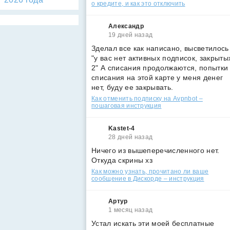
о кредите, и как это отключить
Александр
19 дней назад
Зделал все как написано, высветилось
"у вас нет активных подписок, закрыты
2" А списания продолжаются, попытки
списания на этой карте у меня денег
нет, буду ее закрывать.
Как отменить подписку на Avpnbot –
пошаговая инструкция
Kastet-4
28 дней назад
Ничего из вышеперечисленного нет.
Откуда скрины хз
Как можно узнать, прочитано ли ваше
сообщение в Дискорде – инструкция
Артур
1 месяц назад
Устал искать эти моей бесплатные