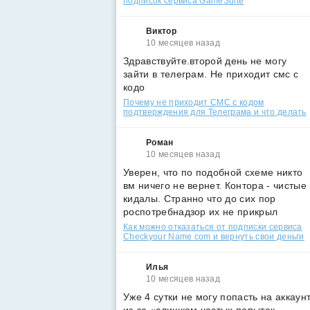
подписок сервиса GameSuite
Виктор
10 месяцев назад
Здравствуйте.второй день не могу
зайти в телеграм. Не приходит смс с
кодо
Почему не приходит СМС с кодом
подтверждения для Телеграма и что делать
Роман
10 месяцев назад
Уверен, что по подобной схеме никто
вм ничего не вернет. Контора - чистые
кидалы. Странно что до сих пор
роспотребнадзор их не прикрыл
Как можно отказаться от подписки сервиса
Checkyour Name com и вернуть свои деньги
Илья
10 месяцев назад
Уже 4 сутки не могу попасть на аккаун