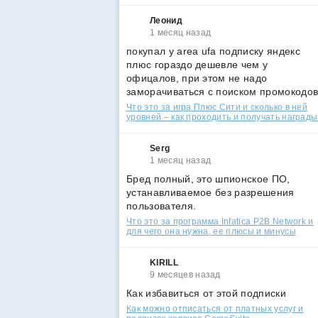
Леонид
1 месяц назад
покупал у area ufa подписку яндекс
плюс гораздо дешевле чем у
офицалов, при этом не надо
заморачиваться с поиском промокодо
Что это за игра Плюс Сити и сколько в ней
уровней – как проходить и получать награды
Serg
1 месяц назад
Бред полный, это шпионское ПО,
устанавливаемое без разрешения
пользователя.
Что это за программа Infatica P2B Network и
для чего она нужна, ее плюсы и минусы
KIRILL
9 месяцев назад
Как избавиться от этой подписки
Как можно отписаться от платных услуг и