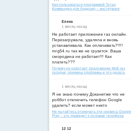
Как пользоваться программой Тотал
Коммандер для Андроид – инструкция
Елена
1 месяц назад
Не работает приложение газ онлайн.
Перезагружала, удаляла и вновь
устанавливала. Как оплачивать?!!!!
mrg54.ru так же не грузится. Ваша
смородина не работает!!! Как
платить???
Почему не работает приложение Мой газ
сегодня, причины проблемы и что делать
1 месяц назад
Я не знаю почему Доканитже что не
роббот отключить телефон Google
удалить? если может никто
Не пытайтесь отключать эти сервисы Googl
Play – это приведет к поломке телефона
12 12