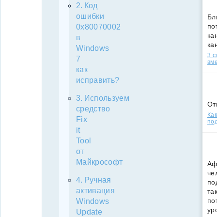
Код
ошибки
Бл
по
0x80070002
кан
в
ка
Windows
3 
7
вм
как
исправить?
Используем
От
средство
Как
Fix
под
it
Tool
от
Майкрософт
Аф
че
Ручная
по
активация
та
по
Windows
ур
Update