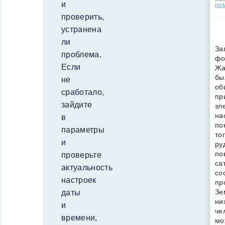
и
но
проверить,
устранена
ли
За
проблема.
фо
Если
Жа
бы
не
об
сработало,
пр
зайдите
зл
на
в
по
параметры
то
и
ру
по
проверьте
са
актуальность
со
настроек
пр
Зе
даты
ни
и
че
времени,
мо