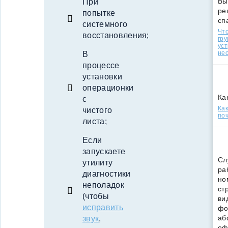
Вы
При
ре
попытке
сп
системного
Что
восстановления;
гр
уст
нео
В
процессе
установки
операционки
Ка
с
Ка
чистого
поч
листа;
Если
запускаете
Сл
утилиту
ра
диагностики
но
неполадок
ст
(чтобы
ви
исправить
фо
аб
звук
,
оф