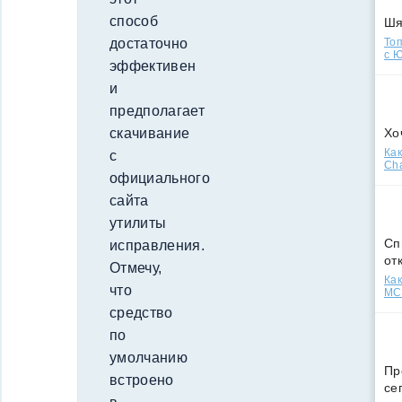
способ
Ш
достаточно
Топ
с Ю
эффективен
и
предполагает
скачивание
Хо
Как
с
Cha
официального
сайта
утилиты
Сп
исправления.
от
Отмечу,
Как
что
МСС
средство
по
умолчанию
Пр
встроено
се