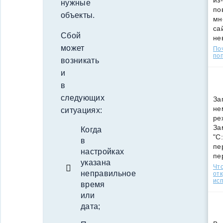
из
нужные
по
объекты.
мн
са
Сбой
не
может
По
поп
возникать
и
в
следующих
За
не
ситуациях:
ре
За
Когда
"C
в
пе
настройках
пе
указана
Что
неправильное
от
ис
время
или
дата;