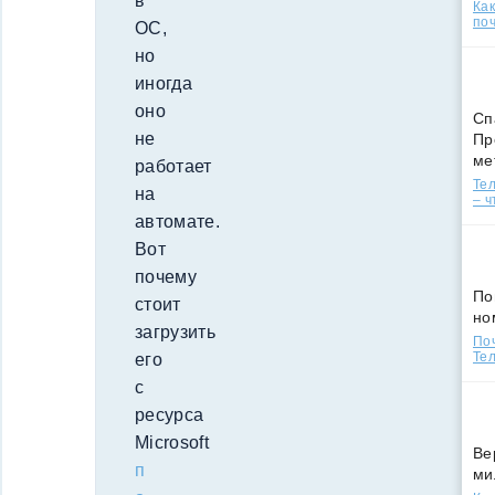
в
Ка
поч
ОС,
но
иногда
оно
Сп
не
Пр
ме
работает
Тел
на
– ч
автомате.
Вот
почему
По
стоит
но
загрузить
По
Тел
его
с
ресурса
Microsoft
Ве
п
ми