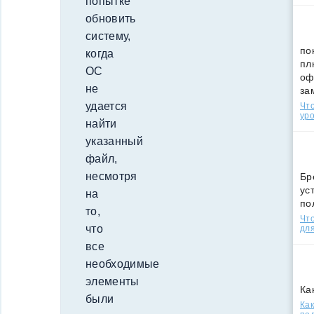
попытке
обновить
систему,
по
когда
пл
ОС
оф
не
за
удается
Что
уро
найти
указанный
файл,
несмотря
Бр
ус
на
по
то,
Что
что
для
все
необходимые
элементы
Ка
были
Как