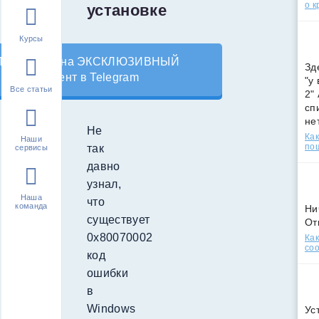
о к
установке
Курсы
Подпишись на ЭКСКЛЮЗИВНЫЙ
Зд
контент в Telegram
"у
Все статьи
2"
сп
не
Не
Как
Наши
по
так
сервисы
давно
узнал,
Наша
что
команда
Ни
существует
От
0x80070002
Как
соо
код
ошибки
в
Windows
Ус