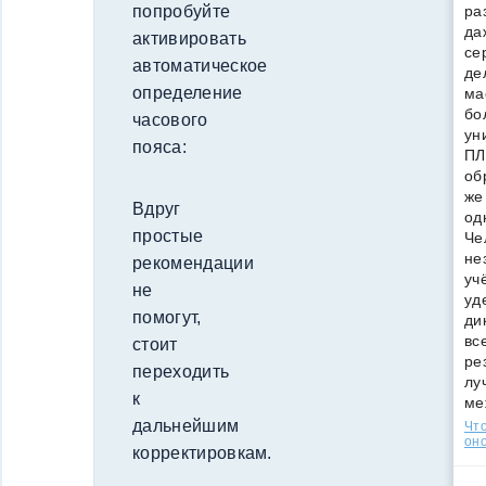
ра
попробуйте
да
активировать
се
автоматическое
де
определение
ма
бо
часового
ун
пояса:
ПЛ
об
же
Вдруг
од
простые
Че
не
рекомендации
уч
не
уд
помогут,
ди
вс
стоит
ре
переходить
лу
к
ме
дальнейшим
Что
оно
корректировкам.