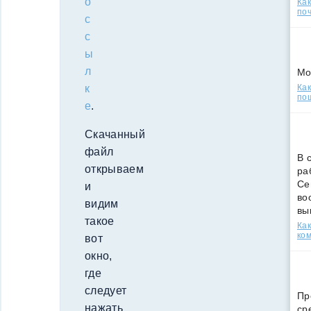
о
Ка
поч
с
с
ы
л
Мо
к
Как
по
е
.
Скачанный
файл
В 
открываем
ра
Се
и
во
видим
вы
такое
Ка
ко
вот
окно,
где
следует
Пр
нажать
ср