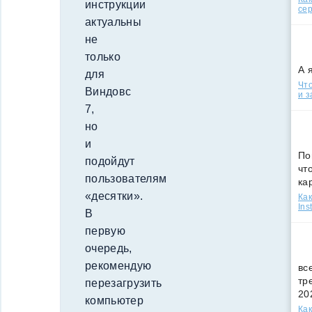
инструкции
сер
актуальны
не
только
А 
для
Что
Виндовс
и з
7,
но
и
По
подойдут
чт
пользователям
ка
«десятки».
Как
Ins
В
первую
очередь,
рекомендую
вс
тр
перезагрузить
20
компьютер
Как