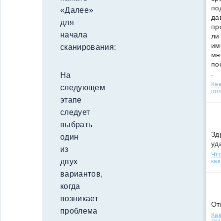
по
«Далее»
да
для
пр
начала
ли
им
сканирования:
мн
по
.
На
Ка
следующем
поч
этапе
следует
выбрать
Зд
один
уд
из
Что
двух
как
вариантов,
когда
возникает
От
проблема
Как