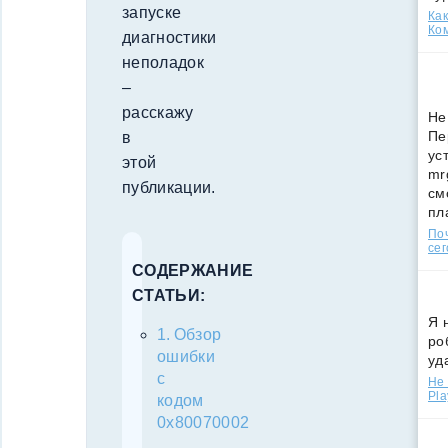
запуске
Как
Ко
диагностики
неполадок
–
расскажу
Не
Пе
в
ус
этой
mr
публикации.
см
пл
По
сег
СОДЕРЖАНИЕ
СТАТЬИ:
Я 
Обзор
ро
ошибки
уд
с
Не 
Pla
кодом
0x80070002