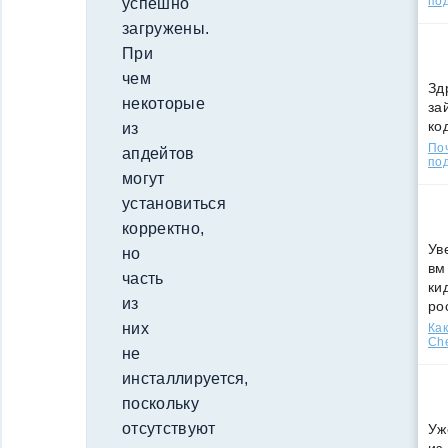
по
успешно
загружены.
При
чем
Зд
некоторые
за
ко
из
По
апдейтов
под
могут
установиться
корректно,
Ув
но
вм
часть
ки
из
ро
них
Как
Che
не
инсталлируется,
поскольку
отсутствуют
Уж