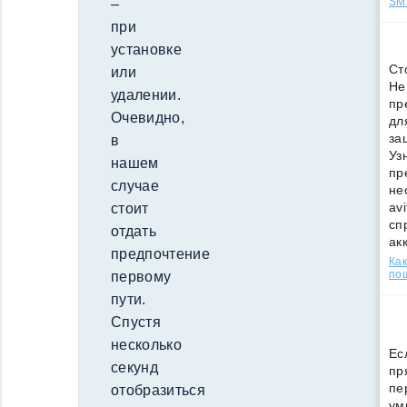
SMS
–
при
установке
Ст
или
Не
удалении.
пр
Очевидно,
дл
за
в
Уз
нашем
пр
случае
не
av
стоит
сп
отдать
ак
предпочтение
Как
по
первому
пути.
Спустя
несколько
Ес
секунд
пр
пе
отобразиться
ум