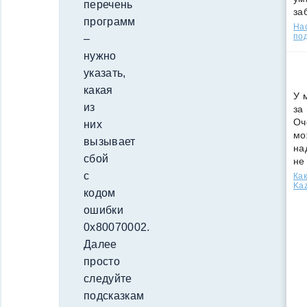
перечень
за
программ
Нас
под
–
нужно
указать,
какая
У 
из
за
Оч
них
мо
вызывает
на
сбой
не
с
Как
Kaz
кодом
ошибки
0x80070002.
Далее
просто
следуйте
подсказкам