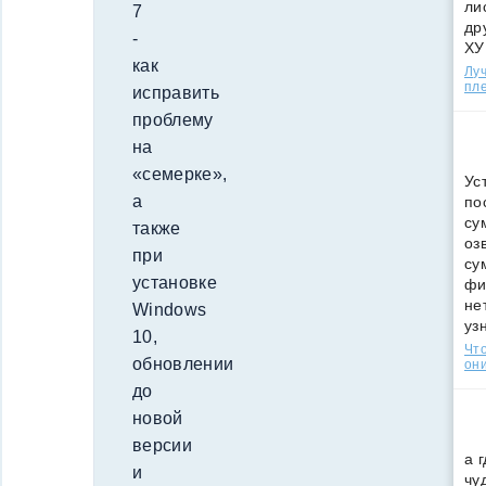
ли
7
др
-
ХУ
как
Лу
пле
исправить
проблему
на
«семерке»,
Ус
а
по
су
также
оз
при
су
установке
фи
не
Windows
уз
10,
Что
обновлении
они
до
новой
версии
а 
и
чу