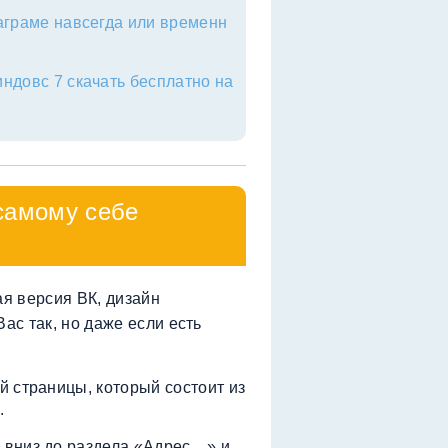
таграме навсегда или временн
ндовс 7 скачать бесплатно на
самому себе
ая версия ВК, дизайн
ас так, но даже если есть
й страницы, который состоит из
.
 вниз до раздела «Адрес…» и