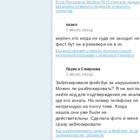
Если Resumeria Moskva RUS списали деньги
как можно отменить подписку и вернуть
средства
павел
1 месяц назад
кирпич это когда не куда не заходит не
фаст бут не в рекавери не в ос
Как восстановить кирпич Андроид после
неудачной прошивки с помощью Flashtool
Лариса Смирнова
1 месяц назад
Заблокировали фейсбук за нарушения
Можно ли разблокировать? Я не могла
найти код для подтверждения,не знал
где его искать. На номер телефона он
неприходил,на почту тоже. Когда
нашла,они уже были не
действительны. Сделала фото и меня
сразу заблокировали.
Как разблокировать аккаунт в Фейсбук, если
заблокировали, забанили