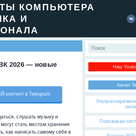
ЕТЫ КОМПЬЮТЕРА
ЧКА И
ИОНАЛА
 ВК 2026 — новые
Наш Youtu
Канал T
контент в Telegram
Ультрасовремен
онл
аться, слушать музыку и
Поисковая сис
могут стать местом хранения
ь, как написать самому себе в
Лучшее IPTV