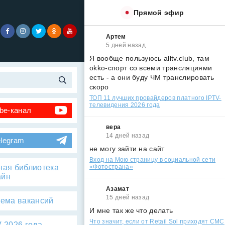
Прямой эфир
Артем
5 дней назад
Я вообще пользуюсь alltv.club, там
okko-спорт со всеми трансляциями
есть - а они буду ЧМ транслировать
скоро
ТОП 11 лучших провайдеров платного IPTV-
телевидения 2026 года
be-канал
вера
14 дней назад
elegram
не могу зайти на сайт
Вход на Мою страницу в социальной сети
ная библиотека
«Фотострана»
айн
Азамат
15 дней назад
тема вакансий
И мне так же что делать
Что значит, если от Retail Sol приходят СМС
 2026 года