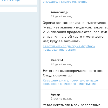
о кредите, и как это отключить
Александр
19 дней назад
Зделал все как написано, высветилось
"у вас нет активных подписок, закрыты
2" А списания продолжаются, попытки
списания на этой карте у меня денег
нет, буду ее закрывать.
Как отменить подписку на Avpnbot –
пошаговая инструкция
Kastet-4
28 дней назад
Ничего из вышеперечисленного нет.
Откуда скрины хз
Как можно узнать, прочитано ли ваше
сообщение в Дискорде – инструкция
Артур
1 месяц назад
Устал искать эти моей бесплатные