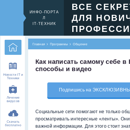
ВСЕ СЕКР
ИНФО-ПОРТА
ДЛЯ НОВИ
Л
IT-ТЕХНИК
ПРОФЕСС
Главная
Программы
Общение
Как написать самому себе в
способы и видео
Новости IT и
Техники
Подпишись на ЭКСКЛЮЗИВНЫЙ 
Лечение
вирусов
Социальные сети помогают не только общ
просматривать интересные «ленты». Они 
Скачать
бесплатно
важной информации. Для этого стоит знат