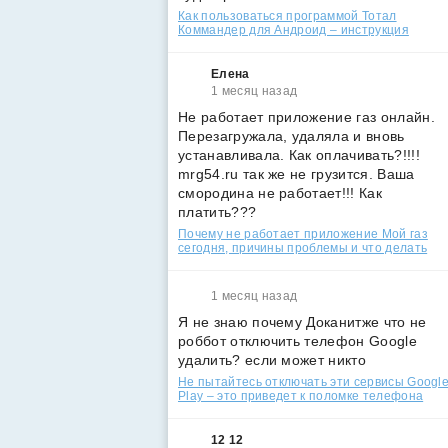
Как пользоваться программой Тотал
Коммандер для Андроид – инструкция
Елена
1 месяц назад
Не работает приложение газ онлайн.
Перезагружала, удаляла и вновь
устанавливала. Как оплачивать?!!!!
mrg54.ru так же не грузится. Ваша
смородина не работает!!! Как
платить???
Почему не работает приложение Мой газ
сегодня, причины проблемы и что делать
1 месяц назад
Я не знаю почему Доканитже что не
роббот отключить телефон Google
удалить? если может никто
Не пытайтесь отключать эти сервисы Googl
Play – это приведет к поломке телефона
12 12