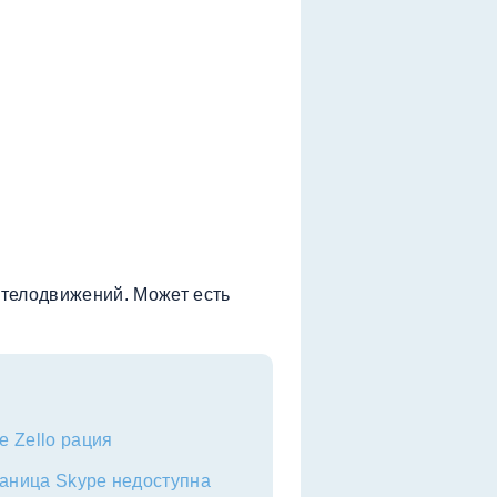
 телодвижений. Может есть
е Zello рация
раница Skype недоступна