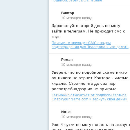
подписок сервиса GameSuite
Виктор
10 месяцев назад
Здравствуйте.второй день не могу
зайти в телеграм. Не приходит смс с
кодо
Почему не приходит СМС с кодом
подтверждения для Телеграма и что делать
Роман
10 месяцев назад
Уверен, что по подобной схеме никто
вм ничего не вернет. Контора - чистые
кидалы. Странно что до сих пор
роспотребнадзор их не прикрыл
Как можно отказаться от подписки сервиса
Checkyour Name com и вернуть свои деньги
Илья
10 месяцев назад
Уже 4 сутки не могу попасть на аккаун