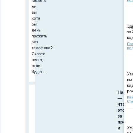
Можете
по
ли
вы
хотя
бы
Зд
день
за
прожить
ко
без
По
телефона?
под
Скорее
всего,
ответ
будет...
Ув
вм
ки
ро
Hango
Как
—
Che
что
это
за
прогр
Уж
и