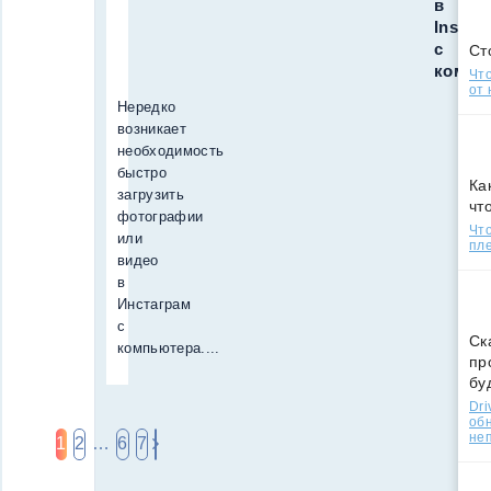
в
Instag
с
Ст
компь
Что
от 
Нередко
возникает
необходимость
быстро
Ка
загрузить
чт
фотографии
Что
или
пле
видео
в
Инстаграм
с
Ск
компьютера....
пр
бу
Dri
об
не
1
2
…
6
7