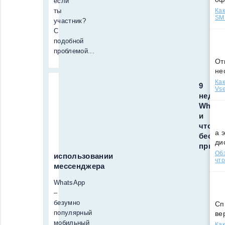
если
ты
Как
SMS
участник?
С
подобной
проблемой...
От
не
Как
9
Vse
недос
Whats
и
что
а 
бесит
ди
при
Обз
использовании
что
мессенджера
WhatsApp
–
безумно
Сп
популярный
ве
мобильный
Как