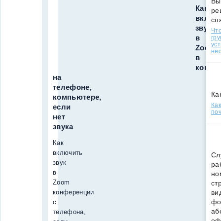
Вы
Как
ре
включ
сп
звук
Что
в
гр
уст
Zoom
нео
в
конфе
на
телефоне,
Ка
компьютере,
Ка
если
поч
нет
звука
Как
включить
Сл
звук
ра
в
но
Zoom
ст
конференции
ви
фо
с
аб
телефона,
оф