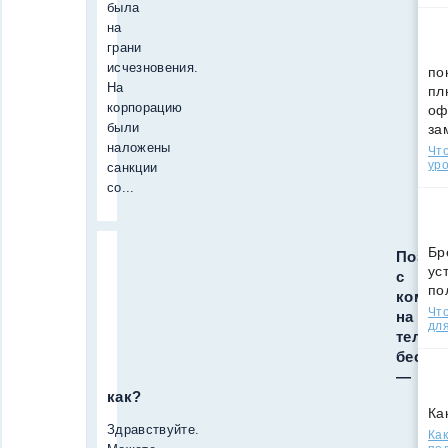
была
на
грани
исчезновения.
по
На
пл
корпорацию
оф
были
за
наложены
Что
уро
санкции
со...
Бр
Позво
ус
с
по
компь
Что
на
для
телеф
беспл
—
как?
Ка
Здравствуйте.
Как