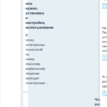
оно
Как
Ко
нужно,
установка
и
настройка,
использование
Не
Пе
В
ус
эпоху
mr
электронных
см
технологий
пл
на
По
смену
сег
обычному
вербальному
общению
Я 
приходят
ро
электронные...
уд
Не 
Pla
Что
это