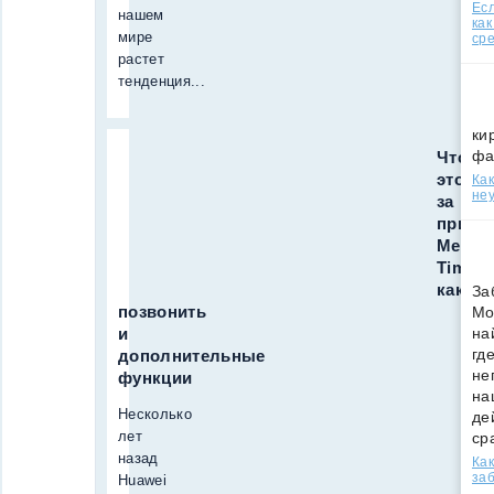
Есл
нашем
как
мире
ср
растет
тенденция...
ки
фа
Что
это
Как
неу
за
прило
Mee
Time,
как
За
позвонить
Мо
и
на
гд
дополнительные
не
функции
на
Несколько
де
лет
ср
назад
Как
за
Huawei