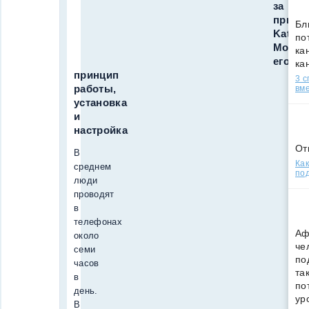
за
прило
Бл
Kate
по
Mobile
кан
его
ка
принцип
3 
работы,
вм
установка
и
настройка
От
В
Как
среднем
под
люди
проводят
в
телефонах
Аф
около
че
семи
по
часов
та
в
по
день.
ур
В