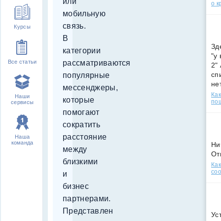
или
о к
мобильную
связь.
Курсы
В
Зд
категории
"у
рассматриваются
Все статьи
2"
сп
популярные
не
мессенджеры,
Как
Наши
которые
по
сервисы
помогают
сократить
расстояние
Наша
команда
Ни
между
От
близкими
Как
соо
и
бизнес
партнерами.
Представлен
Ус