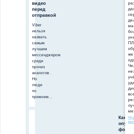
видео
ра
да
перед
се
отправкой
де
Viber
ма
нельзя
бо
назвать
ун
ПЛ
самым
об
лучшим
же
мессенджером
од
среди
Че
прочих
не
аналогов.
уч
Но
уд
люди
ди
по
вс
прежнем...
ре
лу
ме
Как
Что
оно
опубл
фото