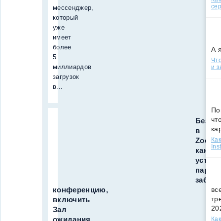
сер
мессенджер,
который
уже
имеет
более
А 
5
Что
миллиардов
и з
загрузок
в...
По
чт
Безоп
ка
в
Zoom:
Как
Ins
как
устано
пароль
забло
конференцию,
вс
тр
включить
20
Зал
ожидания
Как