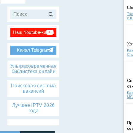
Ш
Топ
с Ю
Наш Youtube-канал
Хо
Канал Telegram
Как
Cha
Ультрасовременная
библиотека онлайн
Сп
Поисковая система
от
вакансий
Как
МСС
Лучшее IPTV 2026
года
Пр
се