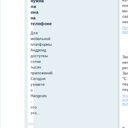
из
нужна
по
ли
мн
она
са
на
не
телефоне
По
поп
Для
мобильной
платформы
Андроид
доступны
За
сотни
не
тысяч
ре
приложений.
За
"C
Сегодня
пе
узнаете
пе
о
Hangouts
Что
от
-
ис
что
это...