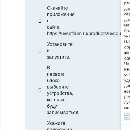
ра
Скачайте
да
се
приложение
де
с
ма
сайта
бо
https://uvsoftium.ru/products/uvsoundr
ун
ПЛ
Установите
об
и
же
запустите.
од
Че
В
не
первом
уч
уд
блоке
ди
выберите
вс
устройства,
ре
которые
лу
будут
ме
записываться.
Что
оно
Укажите
положение