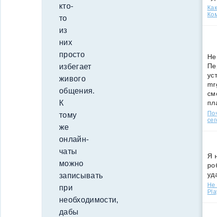
кто-
Как
Ко
то
из
них
просто
Не
Пе
избегает
ус
живого
mr
общения.
см
пл
К
По
тому
сег
же
онлайн-
чаты
Я 
можно
ро
уд
записывать
Не 
при
Pla
необходимости,
дабы