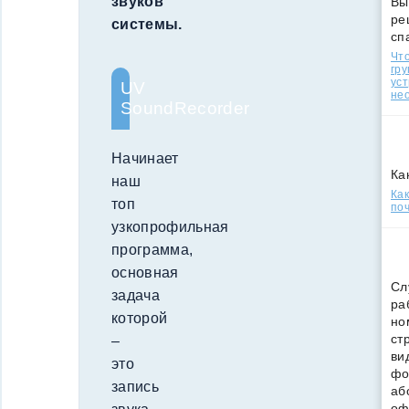
звуков
Вы
ре
системы.
сп
Что
гр
уст
UV
нео
SoundRecorder
Начинает
Ка
наш
Ка
топ
поч
узкопрофильная
программа,
основная
Сл
задача
ра
которой
но
ст
–
ви
это
фо
запись
аб
оф