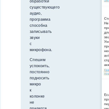
SMS
обработки
существующего
аудио,
Ст
программа
Не
способна
пр
записывать
дл
за
звуки
Уз
с
пр
микрофона.
не
av
Спешим
сп
ак
успокоить,
Как
постоянно
по
подносить
микро
к
Ес
колонке
пр
не
пе
придется,
ум