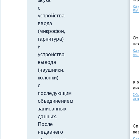
звука
Как
с
SMS
устройства
ввода
(микрофон,
От
гарнитура)
не
и
Как
устройства
Vse
вывода
(наушники,
колонки)
а 
с
ди
последующим
Обз
что
объединением
записанных
данных.
После
Сп
недавнего
ве
Как