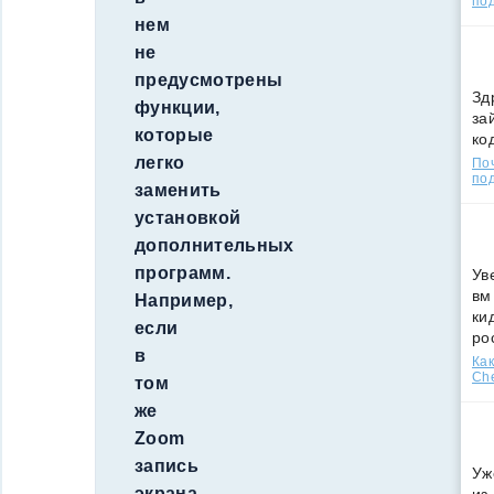
по
нем
не
предусмотрены
Зд
функции,
за
которые
ко
легко
По
под
заменить
установкой
дополнительных
программ.
Ув
вм
Например,
ки
если
ро
в
Как
Che
том
же
Zoom
запись
Уж
экрана