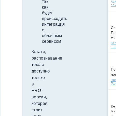
так
Ка
поч
как
будет
происходить
интеграция
Сп
с
Пр
облачным
ме
сервисом.
Тел
– ч
Кстати,
распознавание
текста
По
доступно
но
только
По
в
Тел
PRO-
версии,
которая
Ве
стоит
ми