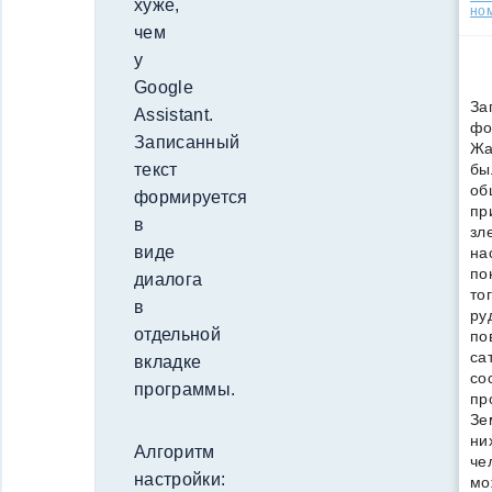
хуже,
но
чем
у
Google
За
Assistant.
фо
Записанный
Жа
текст
бы
об
формируется
пр
в
зл
виде
на
по
диалога
то
в
ру
отдельной
по
са
вкладке
со
программы.
пр
Зе
ни
Алгоритм
че
настройки:
мо