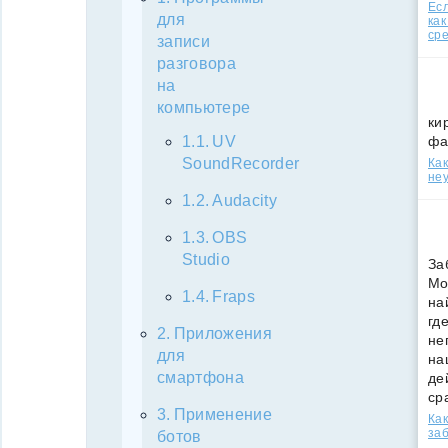
Есл
для
как
ср
записи
разговора
на
компьютере
ки
фа
UV
SoundRecorder
Как
неу
Audacity
OBS
Studio
За
Мо
Fraps
на
гд
Приложения
не
для
на
смартфона
де
ср
Применение
Как
за
ботов