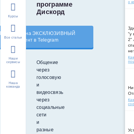
о к
программе
Дискорд
Курсы
Зд
Подпишись на ЭКСКЛЮЗИВНЫЙ
"у
Все статьи
2"
контент в Telegram
сп
не
Как
Наши
по
Общение
сервисы
через
голосовую
Наша
и
команда
Ни
видеосвязь
От
через
Как
соо
социальные
сети
и
разные
Ус