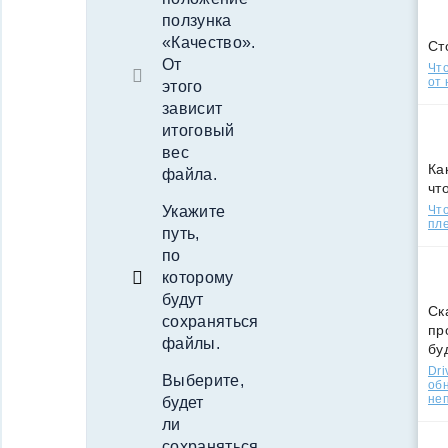
ползунка
«Качество».
Ст
От
Что
от 
этого
зависит
итоговый
вес
Ка
файла.
чт
Укажите
Что
пле
путь,
по
которому
будут
Ск
сохраняться
пр
файлы.
бу
Dri
Выберите,
об
не
будет
ли
сохраняться