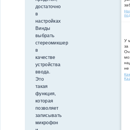
за
достаточно
Нас
в
под
настройках
Винды
выбрать
У 
стереомикшер
за
в
Оч
мо
качестве
на
устройства
не
ввода.
Как
Kaz
Это
такая
функция,
которая
позволяет
записывать
микрофон
и