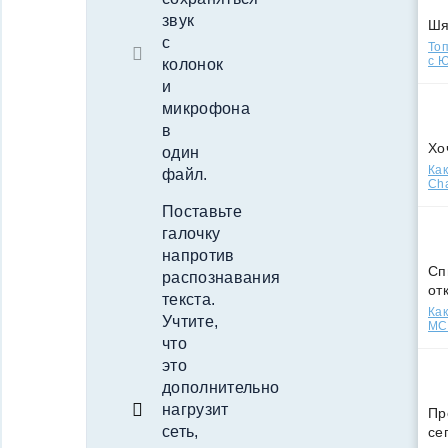
звук
Ш
с
Топ
с Ю
колонок
и
микрофона
в
Хо
один
Как
файл.
Cha
Поставьте
галочку
напротив
Сп
распознавания
от
текста.
Как
Учтите,
МСС
что
это
дополнительно
нагрузит
Пр
сеть,
се