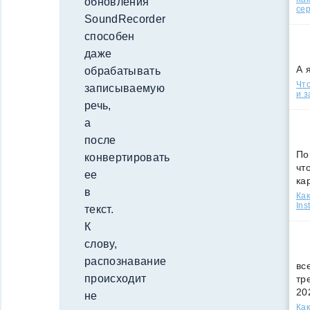
обновления
сер
SoundRecorder
способен
даже
А 
обрабатывать
Что
записываемую
и з
речь,
а
после
По
конвертировать
чт
ее
ка
в
Как
Ins
текст.
К
слову,
распознавание
вс
происходит
тр
20
не
Как