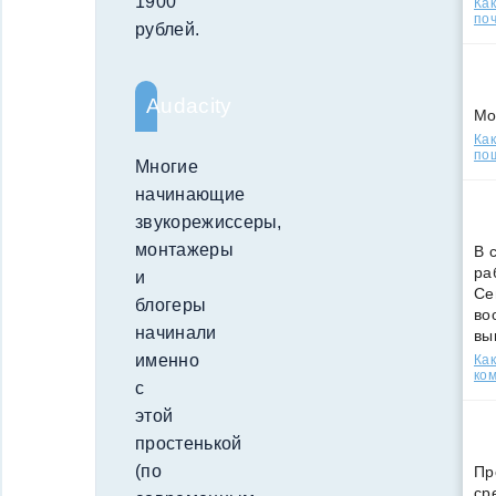
1900
Ка
поч
рублей.
Audacity
Мо
Как
по
Многие
начинающие
звукорежиссеры,
монтажеры
В 
ра
и
Се
блогеры
во
начинали
вы
именно
Ка
ко
с
этой
простенькой
(по
Пр
ср