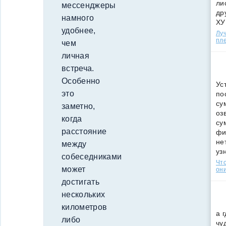
ли
мессенджеры
др
намного
ХУ
удобнее,
Лу
пле
чем
личная
встреча.
Особенно
Ус
это
по
су
заметно,
оз
когда
су
расстояние
фи
не
между
уз
собеседниками
Что
может
они
достигать
нескольких
километров
а 
либо
чу