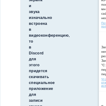
из
по
и
мн
звука
са
изначально
не
По
встроена
поп
в
видеоконференцию,
то
За
в
не
Discord
ре
для
За
этого
"C
пе
придется
пе
скачивать
Что
специальное
от
ис
приложение
для
записи