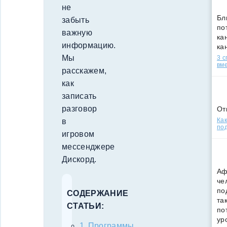
не
Бл
забыть
по
важную
кан
информацию.
ка
Мы
3 
вм
расскажем,
как
записать
разговор
От
Как
в
под
игровом
мессенджере
Дискорд.
Аф
че
по
СОДЕРЖАНИЕ
та
СТАТЬИ:
по
ур
Программы