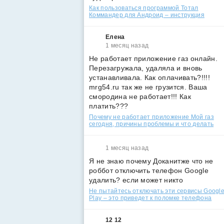
Как пользоваться программой Тотал
Коммандер для Андроид – инструкция
Елена
1 месяц назад
Не работает приложение газ онлайн.
Перезагружала, удаляла и вновь
устанавливала. Как оплачивать?!!!!
mrg54.ru так же не грузится. Ваша
смородина не работает!!! Как
платить???
Почему не работает приложение Мой газ
сегодня, причины проблемы и что делать
1 месяц назад
Я не знаю почему Доканитже что не
роббот отключить телефон Google
удалить? если может никто
Не пытайтесь отключать эти сервисы Googl
Play – это приведет к поломке телефона
12 12