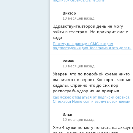
подписок сервиса GameSuite
Виктор
10 месяцев назад
Здравствуйте.второй день не могу
зайти в телеграм. Не приходит смс с
кодо
Почему не приходит СМС с кодом
подтверждения для Телеграма и что делать
Роман
10 месяцев назад
Уверен, что по подобной схеме никто
вм ничего не вернет. Контора - чистые
кидалы. Странно что до сих пор
роспотребнадзор их не прикрыл
Как можно отказаться от подписки сервиса
Checkyour Name com и вернуть свои деньги
Илья
10 месяцев назад
Уже 4 сутки не могу попасть на аккаун