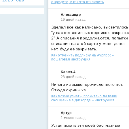
о кредите, и как это отключить
Александр
19 дней назад
Зделал все как написано, высветилось
"у вас нет активных подписок, закрыты
2" А списания продолжаются, попытки
списания на этой карте у меня денег
нет, буду ее закрывать.
Как отменить подписку на Avpnbot –
пошаговая инструкция
Kastet-4
28 дней назад
Ничего из вышеперечисленного нет.
Откуда скрины хз
Как можно узнать, прочитано ли ваше
сообщение в Дискорде – инструкция
Артур
1 месяц назад
Устал искать эти моей бесплатные