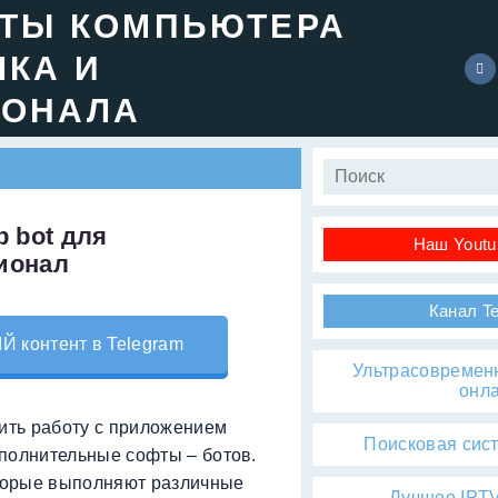
ЕТЫ КОМПЬЮТЕРА
ЧКА И
ИОНАЛА
 bot для
Наш Youtu
ионал
Канал T
контент в Telegram
Ультрасовремен
онл
зить работу с приложением
Поисковая сис
полнительные софты – ботов.
торые выполняют различные
Лучшее IPTV