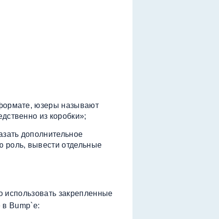
 формате, юзеры называют
дственно из коробки»;
казать дополнительное
ю роль, вывести отдельные
о использовать закрепленные
 в Bump`e: