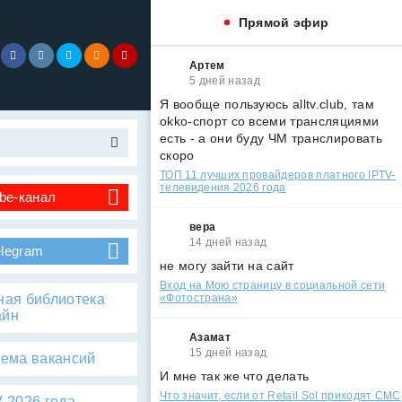
Прямой эфир
Артем
5 дней назад
Я вообще пользуюсь alltv.club, там
okko-спорт со всеми трансляциями
есть - а они буду ЧМ транслировать
скоро
ТОП 11 лучших провайдеров платного IPTV-
телевидения 2026 года
be-канал
вера
14 дней назад
elegram
не могу зайти на сайт
Вход на Мою страницу в социальной сети
ная библиотека
«Фотострана»
айн
Азамат
15 дней назад
тема вакансий
И мне так же что делать
Что значит, если от Retail Sol приходят СМС
 2026 года