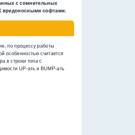
анных с сомнительных
ПК вредоносными софтами.
ие, по процессу работы
ой особенностью считается
а в строки топа с
имости UP-ать и BUMP-ать