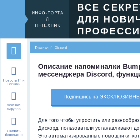
ВСЕ СЕКР
ИНФО-ПОРТА
ДЛЯ НОВИ
Л
IT-ТЕХНИК
ПРОФЕСС
Главная
Discord
Описание напоминалки Bump
мессенджера Discord, функц
Новости IT и
Техники
Подпишись на ЭКСКЛЮЗИВНЫЙ 
Лечение
вирусов
Для того чтобы упростить или разнообра
Дискорд, пользователи устанавливают до
Скачать
бесплатно
Это автоматизированные помощники, ко