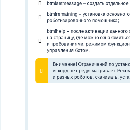
btm!setmessage – создать отдельно
btm!remaining – установка основно
роботизированного помощника;
btm!help – после активации данного
на страницу, где можно ознакомить
и требованиями, режимом функцио
управления ботом.
Внимание! Ограничений по устан
искорд не предусматривает. Реко
и разных роботов, скачивать, уст