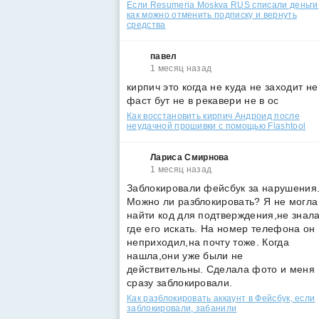
Если Resumeria Moskva RUS списали деньги
как можно отменить подписку и вернуть
средства
павел
1 месяц назад
кирпич это когда не куда не заходит не
фаст бут не в рекавери не в ос
Как восстановить кирпич Андроид после
неудачной прошивки с помощью Flashtool
Лариса Смирнова
1 месяц назад
Заблокировали фейсбук за нарушения
Можно ли разблокировать? Я не могла
найти код для подтверждения,не знал
где его искать. На номер телефона он
неприходил,на почту тоже. Когда
нашла,они уже были не
действительны. Сделала фото и меня
сразу заблокировали.
Как разблокировать аккаунт в Фейсбук, если
заблокировали, забанили