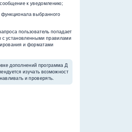
е сообщение к уведомлению;
го функционала выбранного
 запроса пользователь попадает
ся с установленными правилами
нирования и форматами
овке дополнений программа Д
мендуется изучать возможност
анавливать и проверять.