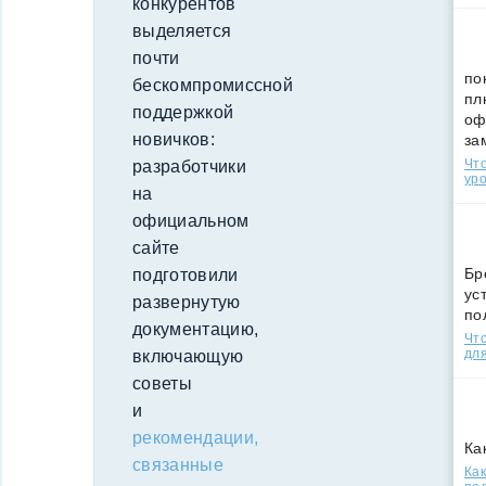
конкурентов
выделяется
почти
по
бескомпромиссной
пл
поддержкой
оф
новичков:
за
Что
разработчики
уро
на
официальном
сайте
Бр
подготовили
ус
развернутую
по
документацию,
Что
для
включающую
советы
и
рекомендации,
Ка
связанные
Как