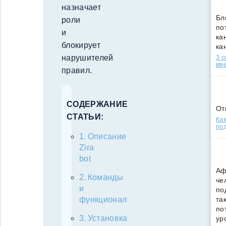
назначает
Бл
роли
по
и
кан
блокирует
ка
нарушителей
3 
вм
правил.
СОДЕРЖАНИЕ
От
СТАТЬИ:
Как
под
Описание
Zira
bot
Аф
Команды
че
и
по
та
функционал
по
Установка
ур