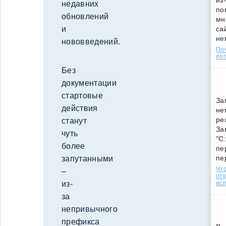
из
недавних
по
обновлений
мн
са
и
не
нововведений.
По
поп
Без
документации
стартовые
За
действия
не
ре
станут
За
чуть
"C
более
пе
пе
запутанными
Что
–
от
ис
из-
за
непривычного
префикса