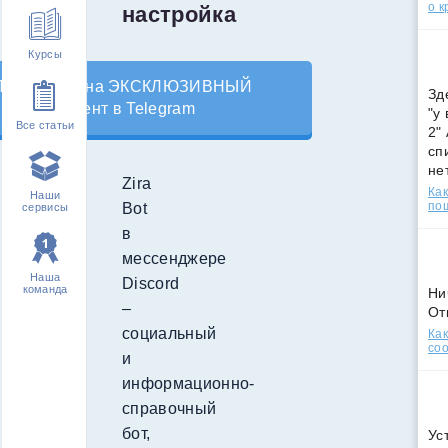
о к
настройка
Курсы
Подпишись на ЭКСКЛЮЗИВНЫЙ
Зд
контент в Telegram
"у
Все статьи
2"
сп
не
Zira
Как
Наши
по
Bot
сервисы
в
мессенджере
Наша
Discord
команда
Ни
–
От
социальный
Как
соо
и
информационно-
справочный
бот,
Ус