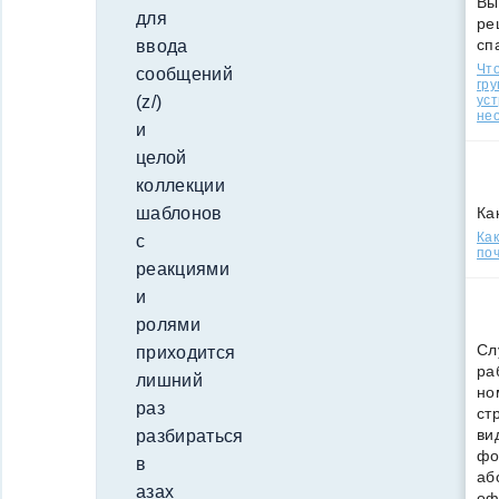
Вы
для
ре
сп
ввода
Что
сообщений
гр
уст
(z/)
нео
и
целой
коллекции
Ка
шаблонов
Ка
с
поч
реакциями
и
ролями
Сл
приходится
ра
лишний
но
раз
ст
ви
разбираться
фо
в
аб
азах
оф