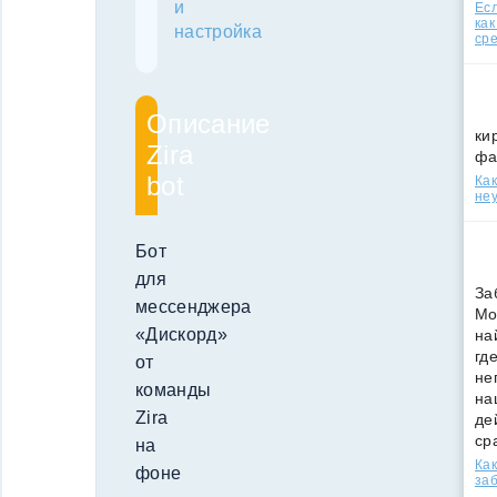
и
Есл
как
настройка
ср
Описание
ки
Zira
фа
bot
Как
неу
Бот
для
За
мессенджера
Мо
«Дискорд»
на
гд
от
не
команды
на
Zira
де
ср
на
Как
фоне
за