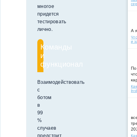
сер
многое
придется
тестировать
лично.
А 
Что
и з
Команды
и
функционал
По
чт
ка
Взаимодействовать
Как
с
Ins
ботом
в
99
вс
%
тр
случаев
20
предстоит
Как