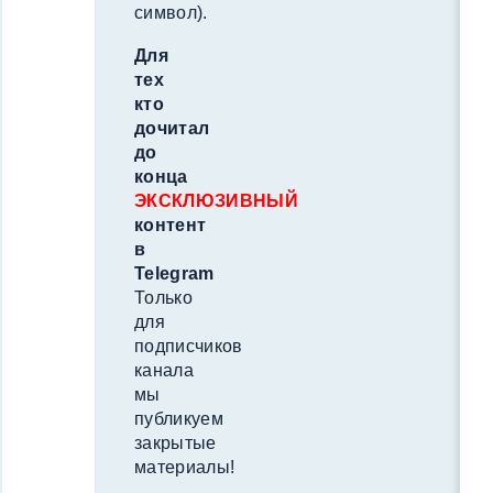
символ).
Для
тех
кто
дочитал
до
конца
ЭКСКЛЮЗИВНЫЙ
контент
в
Telegram
Только
для
подписчиков
канала
мы
публикуем
закрытые
материалы!