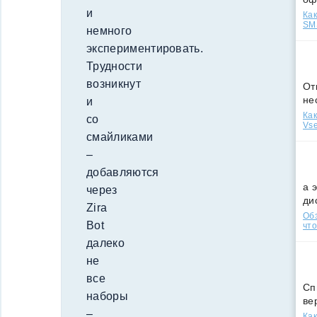
и
Как
SMS
немного
экспериментировать.
Трудности
возникнут
От
не
и
Как
со
Vse
смайликами
–
добавляются
а 
через
ди
Zira
Обз
Bot
что
далеко
не
все
Сп
наборы
ве
–
Как