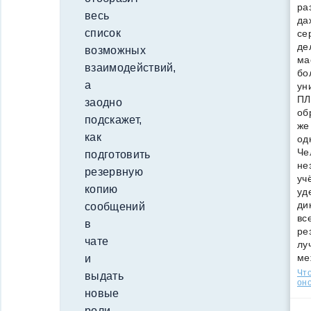
ра
весь
да
список
се
де
возможных
ма
взаимодействий,
бо
а
ун
ПЛ
заодно
об
подскажет,
же
как
од
Че
подготовить
не
резервную
уч
копию
уд
ди
сообщений
вс
в
ре
чате
лу
ме
и
Что
выдать
оно
новые
роли.