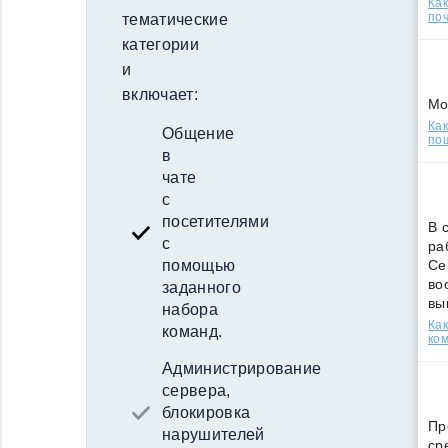
Ка
поч
тематические
категории
и
включает:
Мо
Как
Общение
по
в
чате
с
посетителями
В 
с
ра
Се
помощью
во
заданного
вы
набора
Ка
команд.
ко
Администрирование
сервера,
блокировка
Пр
нарушителей
ср