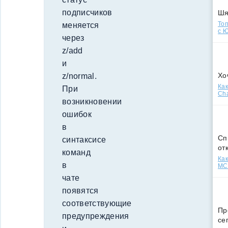
подписчиков
Ш
Топ
меняется
с Ю
через
z/add
и
Хо
z/normal.
Как
При
Cha
возникновении
ошибок
в
Сп
синтаксисе
от
команд
Как
в
МСС
чате
появятся
соответствующие
Пр
предупреждения
се