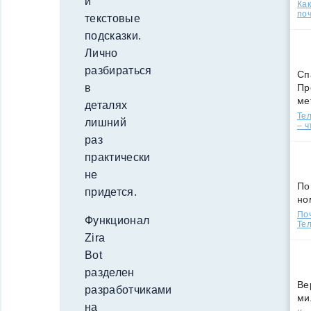
и
Ка
поч
текстовые
подсказки.
Лично
разбираться
Сп
Пр
в
ме
деталях
Тел
лишний
– ч
раз
практически
не
По
придется.
но
По
Функционал
Тел
Zira
Bot
разделен
Ве
разработчиками
ми
на