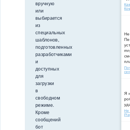
вручную
Как
Ко
или
выбирается
из
специальных
Не
Пе
шаблонов,
ус
подготовленных
mr
разработчиками
см
пл
и
По
доступных
сег
для
загрузки
в
Я 
свободном
ро
уд
режиме.
Не 
Кроме
Pla
сообщений
бот