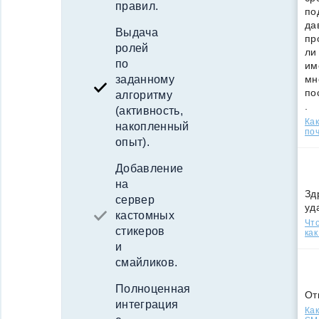
правил.
по
да
Выдача
пр
ролей
ли
по
им
мн
заданному
по
алгоритму
.
(активность,
Ка
накопленный
поч
опыт).
Добавление
на
Зд
сервер
уд
кастомных
Что
стикеров
как
и
смайликов.
Полноценная
От
интеграция
Как