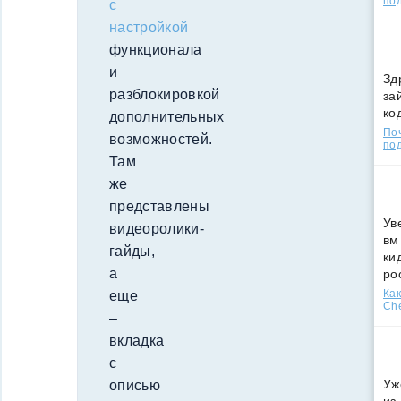
по
с
настройкой
функционала
и
Зд
разблокировкой
за
ко
дополнительных
По
возможностей.
под
Там
же
представлены
Ув
видеоролики-
вм
гайды,
ки
а
ро
Как
еще
Che
–
вкладка
с
Уж
описью