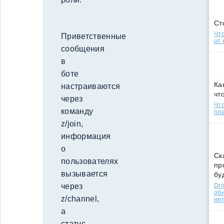
Ст
Что
Приветственные
от 
сообщения
в
боте
Ка
настраиваются
чт
через
Что
команду
пле
z/join,
информация
о
Ск
пользователях
пр
вызывается
бу
Dri
через
об
z/channel,
не
а
статус