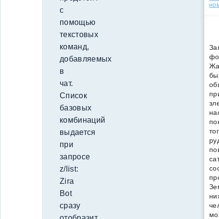
но
с
помощью
текстовых
команд,
За
фо
добавляемых
Жа
в
бы
чат.
об
пр
Список
зл
базовых
на
комбинаций
по
то
выдается
ру
при
по
запросе
са
со
z/list:
пр
Zira
Зе
Bot
ни
че
сразу
мо
отобразит