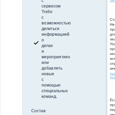
с
SMS
сервисом
Trello
с
Ст
возможностью
Не
делиться
пр
дл
информацией
за
о
Уз
делах
пр
и
не
мероприятиях
av
или
сп
добавлять
ак
новые
Как
по
с
помощью
специальных
команд.
Ес
пр
пе
Состав
ум