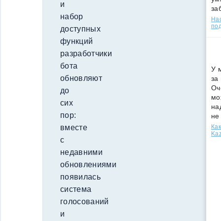
и
за
набор
Нас
под
доступных
функций
разработчики
бота
У 
обновляют
за
Оч
до
мо
сих
на
пор:
не
Как
вместе
Kaz
с
недавними
обновлениями
появилась
система
голосований
и