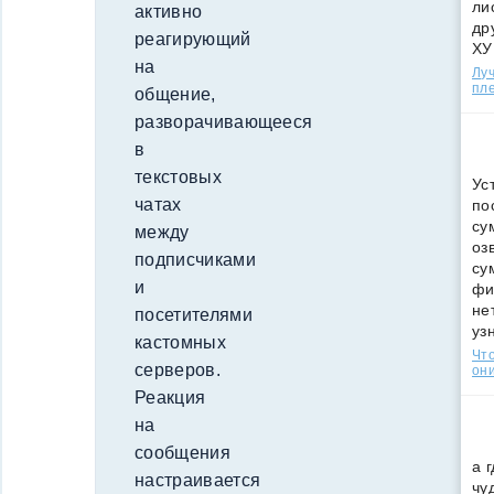
ли
активно
др
реагирующий
ХУ
на
Лу
пле
общение,
разворачивающееся
в
текстовых
Ус
чатах
по
су
между
оз
подписчиками
су
и
фи
не
посетителями
уз
кастомных
Что
серверов.
они
Реакция
на
сообщения
а 
настраивается
чу