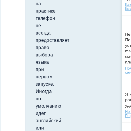
на
Как
Ко
практике
телефон
не
всегда
Не
Пе
предоставляет
ус
право
mr
выбора
см
пл
языка
По
при
сег
первом
запуске.
Иногда
Я 
по
ро
уд
умолчанию
Не 
идет
Pla
английский
или