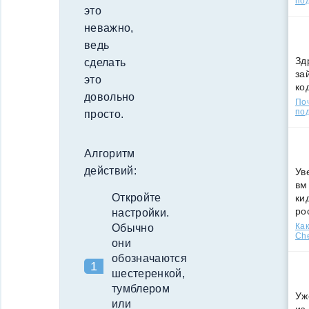
по
это
неважно,
ведь
Зд
сделать
за
это
ко
довольно
По
под
просто.
Алгоритм
действий:
Ув
вм
Откройте
ки
ро
настройки.
Как
Обычно
Che
они
обозначаются
шестеренкой,
тумблером
Уж
или