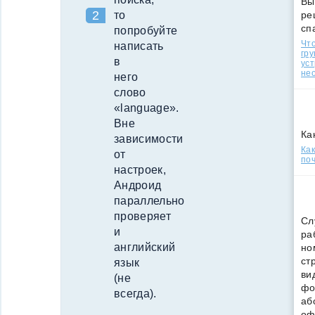
Вы
ре
то
сп
попробуйте
Что
написать
гр
в
уст
нео
него
слово
«language».
Вне
Ка
зависимости
Ка
от
поч
настроек,
Андроид
параллельно
проверяет
Сл
и
ра
английский
но
ст
язык
ви
(не
фо
всегда).
аб
оф