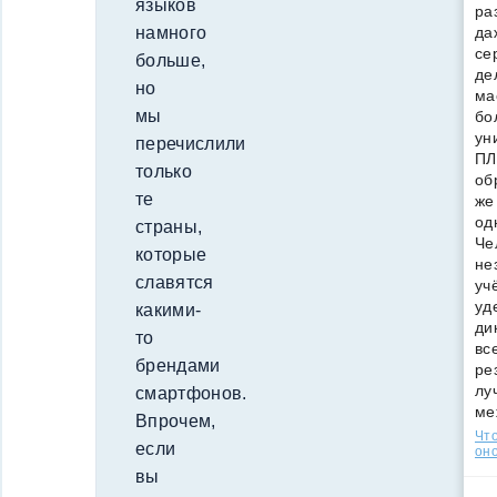
языков
ра
да
намного
се
больше,
де
но
ма
мы
бо
ун
перечислили
ПЛ
только
об
те
же
од
страны,
Че
которые
не
славятся
уч
уд
какими-
ди
то
вс
брендами
ре
лу
смартфонов.
ме
Впрочем,
Что
если
оно
вы