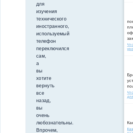
для
изучения
технического
по
иностранного,
пл
оф
используемый
за
телефон
Что
переключился
уро
сам,
а
вы
Бр
хотите
ус
вернуть
по
Что
все
для
назад,
вы
очень
Ка
любознательны.
Как
Впрочем,