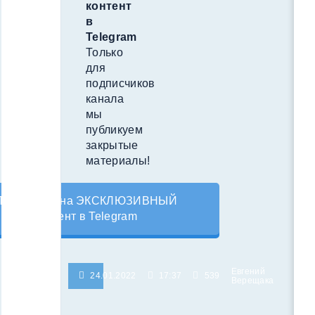
контент
в
Telegram
Только
для
подписчиков
канала
мы
публикуем
закрытые
материалы!
Подпишись на ЭКСКЛЮЗИВНЫЙ
контент в Telegram
Евгений
24.01.2022
17:37
539
Верещака
Похожие