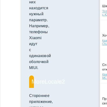
них
Ш
находится
Топ
нужный
с Ю
параметр.
Например,
телефоны
Хо
Xiaomi
Как
идут
Cha
с
одинаковой
оболочкой
Сп
MIUI.
от
Как
МСС
MoreLocale2
Стороннее
Пр
приложение,
се