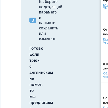
Выберите
Как
подходящий
SMS
параметр
и
нажмите
сохранить
От
или
не
изменить.
Как
Vse
Готово.
Если
трюк
а 
с
ди
английским
Обз
что
не
помог,
то
мы
Сп
ве
предлагаем
Как