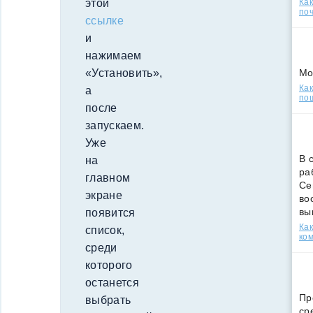
Ка
этой
поч
ссылке
и
нажимаем
Мо
«Установить»,
Как
а
по
после
запускаем.
Уже
В 
на
ра
главном
Се
экране
во
вы
появится
Ка
список,
ко
среди
которого
останется
Пр
выбрать
ср