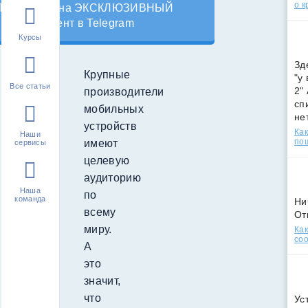
о к
Подпишись на ЭКСКЛЮЗИВНЫЙ
контент в Telegram
Курсы
Зд
Крупные
"у
Все статьи
2"
производители
сп
мобильных
не
устройств
Как
Наши
по
имеют
сервисы
целевую
аудиторию
Наша
по
команда
Ни
всему
От
миру.
Как
соо
А
это
значит,
что
Ус