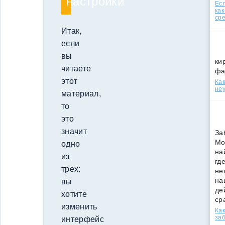
настройки
Есл
как
ср
Итак,
если
вы
ки
читаете
фа
этот
Как
неу
материал,
то
это
значит
За
Мо
одно
на
из
гд
трех:
не
на
вы
де
хотите
ср
изменить
Как
за
интерфейс