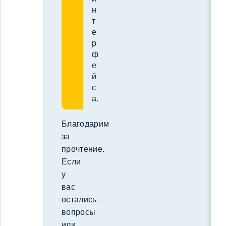
н
т
е
р
ф
е
й
с
а.
Благодарим
за
прочтение.
Если
у
вас
остались
вопросы
или