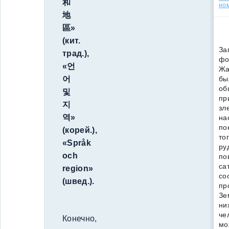
和
но
地
區
»
(кит.
За
трад.),
фо
«
언
Жа
бы
어
об
및
пр
지
зл
역
»
на
по
(корей.),
то
«Språk
ру
och
по
са
region»
со
(швед.).
пр
Зе
ни
че
Конечно,
мо