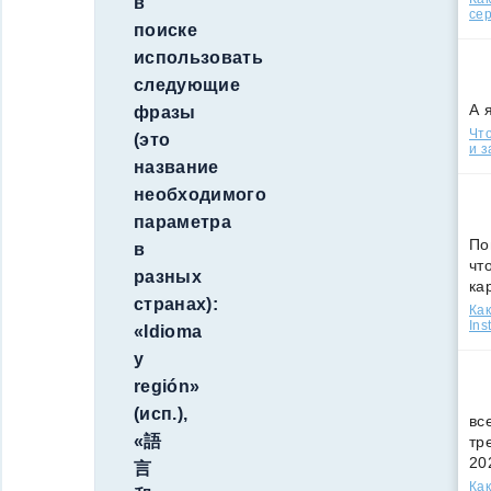
в
сер
поиске
использовать
следующие
А 
фразы
Что
(это
и з
название
необходимого
параметра
По
в
чт
разных
ка
странах):
Как
Ins
«Idioma
y
región»
(исп.),
вс
«
語
тр
20
言
Как