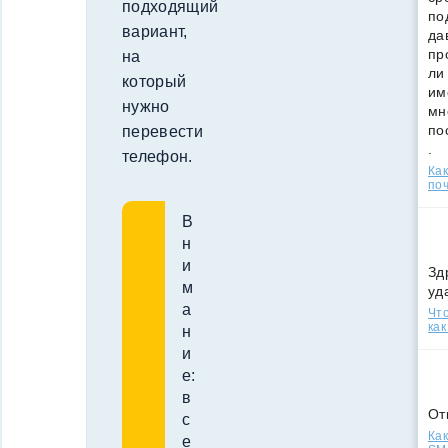
подходящий
по
вариант,
да
пр
на
ли
который
им
нужно
мн
по
перевести
.
телефон.
Ка
поч
В
н
и
Зд
м
уд
а
Что
как
н
и
е:
в
От
с
Как
е