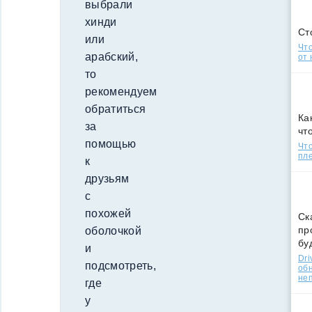
выбрали
хинди
Ст
или
Что
арабский,
от 
то
рекомендуем
обратиться
Ка
за
чт
помощью
Что
пле
к
друзьям
с
похожей
Ск
пр
оболочкой
бу
и
Dri
подсмотреть,
об
не
где
у