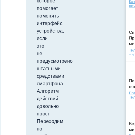
которое
Ка
поч
помогает
поменять
интерфейс
устройства,
Сп
Пр
если
ме
это
Тел
не
– ч
предусмотрено
штатными
средствами
По
смартфона.
но
Алгоритм
По
Тел
действий
довольно
прост.
Переходим
Ве
по
ми