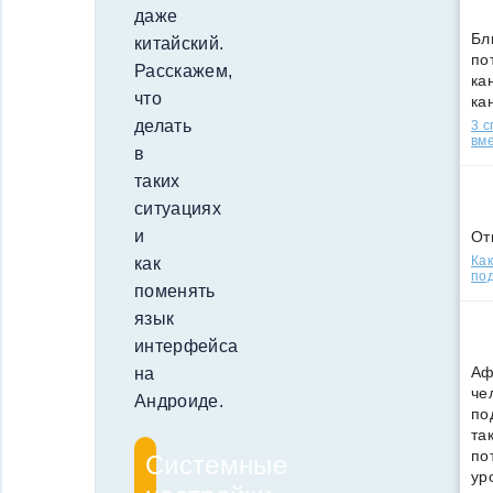
даже
Бл
китайский.
по
Расскажем,
кан
что
ка
делать
3 
вм
в
таких
ситуациях
и
От
Как
как
под
поменять
язык
интерфейса
Аф
на
че
Андроиде.
по
та
по
Системные
ур