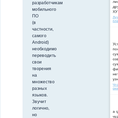
ли
разработчикам
др
мобильного
ХУ
ПО
Лу
пле
(в
частности,
самого
Android)
Ус
необходимо
по
су
переводить
оз
свои
су
творения
фи
не
на
уз
множество
Что
разных
они
языков.
Звучит
логично,
а 
но
чу