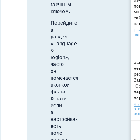
из
гаечным
по
ключом.
мн
са
Перейдите
не
в
По
поп
раздел
«Language
&
region»,
За
часто
не
он
ре
помечается
За
иконкой
"C
флага.
пе
пе
Кстати,
Что
если
от
в
ис
настройках
есть
поле
поиска,