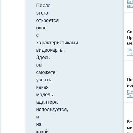
Ка
После
поч
этого
откроется
окно
Сп
с
Пр
характеристиками
ме
Тел
видеокарты.
– ч
Здесь
вы
сможете
По
узнать,
но
какая
По
модель
Тел
адаптера
используется,
и
Ве
на
ми
какой