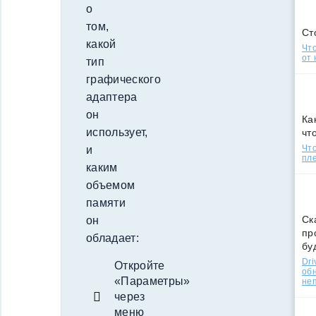
о
том,
Ст
какой
Что
от 
тип
графического
адаптера
он
Ка
использует,
чт
Что
и
пле
каким
объемом
памяти
Ск
он
пр
обладает:
бу
Dri
Откройте
об
«Параметры»
не
через
меню