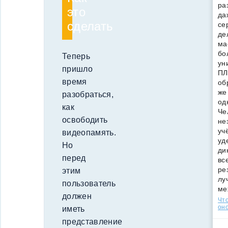
ра
это
да
сделать
се
де
ма
бо
Теперь
ун
пришло
ПЛ
время
об
же
разобраться,
од
как
Че
освободить
не
уч
видеопамять.
уд
Но
ди
перед
вс
ре
этим
лу
пользователь
ме
должен
Что
оно
иметь
представление