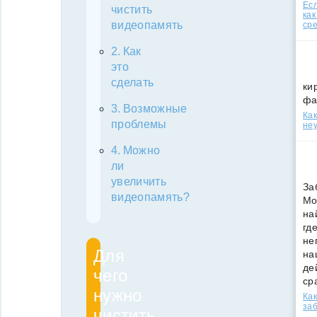
Есл
чистить
как
видеопамять
ср
Как
это
сделать
ки
фа
Возможные
Как
проблемы
неу
Можно
ли
увеличить
За
видеопамять?
Мо
на
гд
не
Для
на
де
чего
ср
нужно
Как
за
чистить