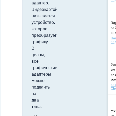
по
адаптер.
Видеокартой
называется
устройство,
Зд
за
которое
ко
преобразует
По
графику.
под
В
целом,
все
Ув
графические
вм
адаптеры
ки
ро
можно
Как
поделить
Che
на
два
типа:
Уж