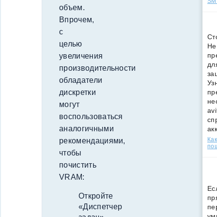
SMS
объем.
Впрочем,
с
Ст
целью
Не
пр
увеличения
дл
производительности
за
обладатели
Уз
пр
дискретки
не
могут
av
воспользоваться
сп
аналогичными
ак
Как
рекомендациями,
по
чтобы
почистить
VRAM:
Ес
Откройте
пр
«Диспетчер
пе
ум