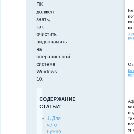
ПК
Бл
должен
по
знать,
кан
как
ка
очистить
3 
вм
видеопамять
на
операционной
системе
От
Как
Windows
под
10.
СОДЕРЖАНИЕ
Аф
СТАТЬИ:
че
по
та
Для
по
чего
ур
нужно