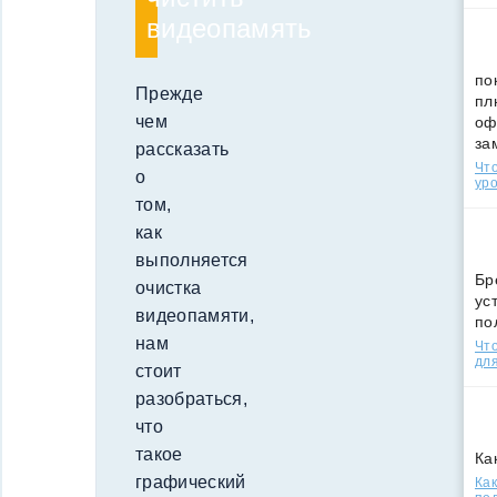
видеопамять
по
Прежде
пл
чем
оф
за
рассказать
Что
о
уро
том,
как
выполняется
Бр
очистка
ус
видеопамяти,
по
нам
Что
для
стоит
разобраться,
что
такое
Ка
графический
Как