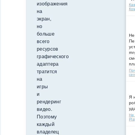
изображения
Как
Ко
на
экран,
но
больше
Не
Пе
всего
ус
ресурсов
mr
графического
см
пл
адаптера
По
тратится
сег
на
игры
и
Я 
рендеринг
ро
уд
видео.
Не 
Поэтому
Pla
каждый
владелец