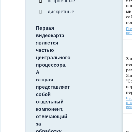
из
встроенные;
по
мн
дискретные.
са
не
Первая
По
поп
видеокарта
является
частью
центрального
За
не
процессора.
ре
А
За
вторая
"C
пе
представляет
пе
собой
Что
отдельный
от
ис
компонент,
отвечающий
за
обработку