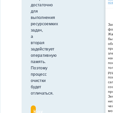
но
достаточно
для
выполнения
ресурсоемких
За
фо
задач,
Жа
а
бы
вторая
об
пр
задействует
зл
оперативную
на
память.
по
то
Поэтому
ру
процесс
по
очистки
са
со
будет
пр
отличаться.
Зе
ни
че
Как
мо