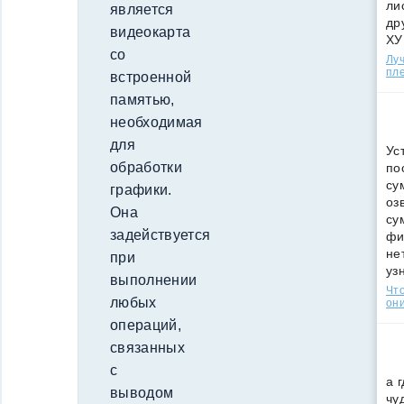
ли
является
др
видеокарта
ХУ
со
Лу
пле
встроенной
памятью,
необходимая
для
Ус
обработки
по
су
графики.
оз
Она
су
задействуется
фи
не
при
уз
выполнении
Что
любых
они
операций,
связанных
с
а 
выводом
чу