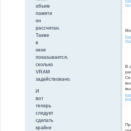
Ка
поч
объем
памяти
он
рассчитан.
Мо
Также
Как
по
в
окне
показывается,
сколько
В 
VRAM
ра
Се
задействовано.
во
вы
И
Ка
вот
ко
теперь
следует
сделать
Пр
крайне
ср