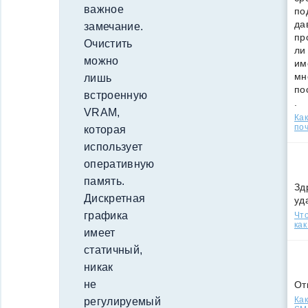
важное
по
да
замечание.
пр
Очистить
ли
можно
им
мн
лишь
по
встроенную
.
VRAM,
Ка
поч
которая
использует
оперативную
память.
Зд
Дискретная
уд
графика
Что
как
имеет
статичный,
никак
не
От
Как
регулируемый