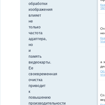
обработки
Как
SMS
изображения
влияет
не
только
От
частота
не
Как
адаптера,
Vse
но
и
память
а 
видеокарты.
ди
Ее
Обз
своевременная
что
очистка
приводит
к
Сп
повышению
ве
производительности
Как