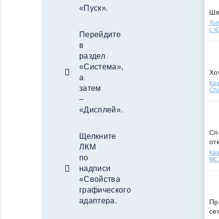
«Пуск».
Ш
Топ
с Ю
Перейдите
в
раздел
«Система»,
Хо
а
Как
затем
Cha
–
«Дисплей».
Сп
Щелкните
от
ЛКМ
Как
по
МСС
надписи
«Свойства
графического
адаптера.
Пр
се