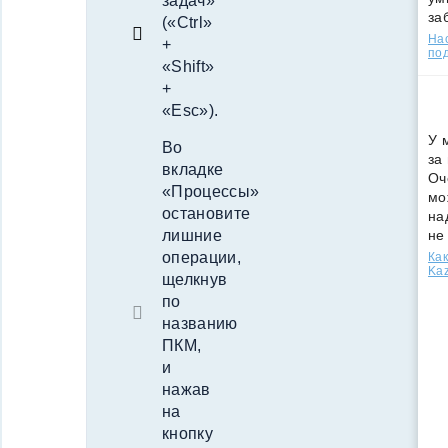
задач»
за
(«Ctrl»
Нас
+
под
«Shift»
+
«Esc»).
У 
Во
за
вкладке
Оч
«Процессы»
мо
остановите
на
не
лишние
операции,
Как
Kaz
щелкнув
по
названию
ПКМ,
и
нажав
на
кнопку