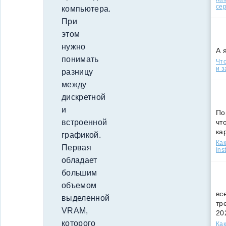
сер
компьютера.
При
этом
нужно
А 
понимать
Что
и з
разницу
между
дискретной
и
По
чт
встроенной
ка
графикой.
Как
Первая
Ins
обладает
большим
объемом
вс
выделенной
тр
VRAM,
20
которого
Как