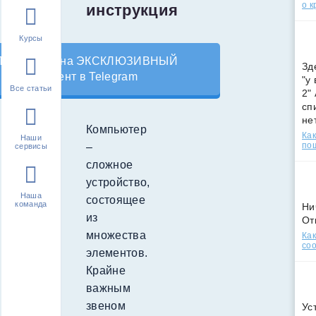
о к
инструкция
Курсы
Подпишись на ЭКСКЛЮЗИВНЫЙ
Зд
контент в Telegram
"у
Все статьи
2"
сп
не
Компьютер
Как
Наши
по
–
сервисы
сложное
устройство,
Наша
состоящее
команда
Ни
из
От
множества
Как
соо
элементов.
Крайне
важным
звеном
Ус