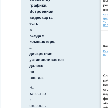
Вы
ре
графики.
сп
Встроенная
Что
видеокарта
гр
уст
есть
нео
в
каждом
компьютере,
Ка
а
Ка
дискретная
поч
устанавливается
далеко
не
Сл
всегда.
ра
но
На
ст
качество
ви
фо
и
аб
скорость
оф