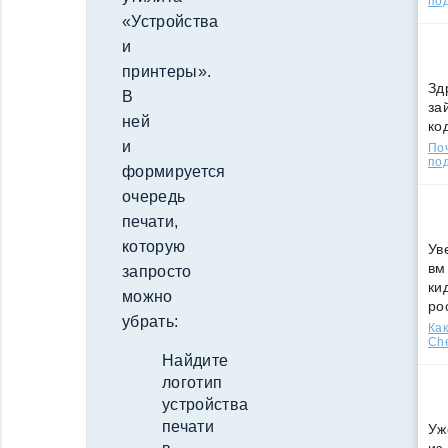
по
«Устройства
и
принтеры».
Зд
В
за
ней
ко
и
По
под
формируется
очередь
печати,
которую
Ув
вм
запросто
ки
можно
ро
убрать:
Как
Che
Найдите
логотип
устройства
печати
Уж