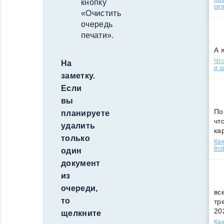
кнопку
сер
«Очистить
очередь
печати».
А 
Что
На
и з
заметку.
Если
вы
По
планируете
чт
удалить
ка
только
Как
Ins
один
документ
из
очереди,
вс
то
тр
20
щелкните
Как