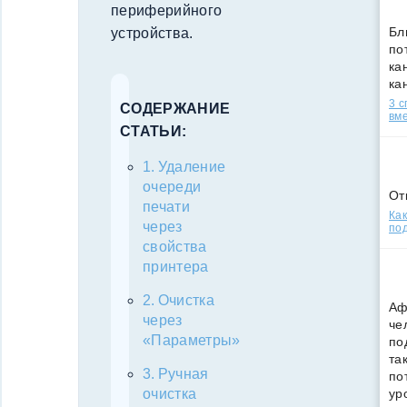
периферийного
Бл
устройства.
по
кан
ка
3 
СОДЕРЖАНИЕ
вм
СТАТЬИ:
Удаление
очереди
От
печати
Как
через
под
свойства
принтера
Очистка
Аф
через
че
«Параметры»
по
та
Ручная
по
очистка
ур