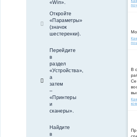
Ка
«Win».
поч
Откройте
«Параметры»
(значок
Мо
шестеренки).
Как
по
Перейдите
в
раздел
В 
«Устройства»,
ра
а
Се
затем
во
–
вы
«Принтеры
Ка
ко
и
сканеры».
Найдите
Пр
в
ср