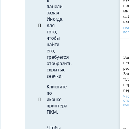
в
из
по
панели
мн
задач.
са
Иногда
не
для
По
того,
поп
чтобы
найти
его,
требуется
За
не
отобразить
ре
скрытые
За
значки.
"C
пе
Кликните
пе
по
Что
иконке
от
ис
принтера
ПКМ.
Чтобы