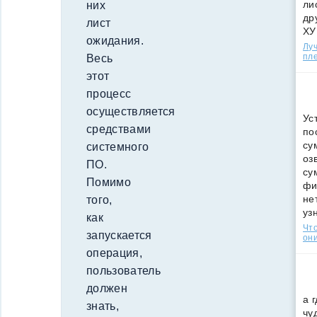
ли
них
др
лист
ХУ
ожидания.
Лу
пле
Весь
этот
процесс
осуществляется
Ус
средствами
по
су
системного
оз
ПО.
су
Помимо
фи
не
того,
уз
как
Что
запускается
они
операция,
пользователь
должен
а 
знать,
чу