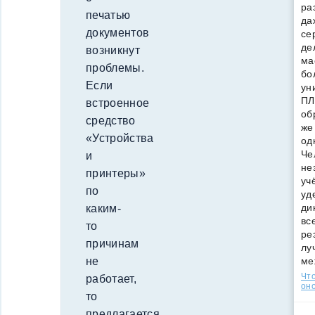
ра
печатью
да
документов
се
де
возникнут
ма
проблемы.
бо
Если
ун
ПЛ
встроенное
об
средство
же
«Устройства
од
Че
и
не
принтеры»
уч
по
уд
ди
каким-
вс
то
ре
причинам
лу
не
ме
Что
работает,
оно
то
предлагается