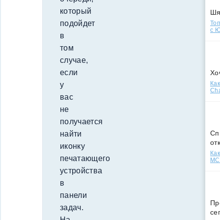
который
Ш
подойдет
Топ
с Ю
в
том
случае,
если
Хо
Как
у
Cha
вас
не
получается
Сп
найти
от
иконку
Как
печатающего
МСС
устройства
в
панели
Пр
задач.
се
На