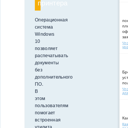
принтера
Операционная
по
пл
система
оф
Windows
за
10
Что
уро
позволяет
распечатывать
документы
без
Бр
дополнительного
ус
по
ПО.
Что
В
для
этом
пользователям
помогает
Ка
встроенная
Как
утилита