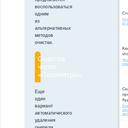
воспользоваться
Ст
одним
Что
из
от 
альтернативных
методов
очистки.
Ка
чт
Очистка
Что
пле
через
«Параметры»
Ск
Еще
пр
один
бу
вариант
Dri
об
автоматического
не
удаления
очереди,