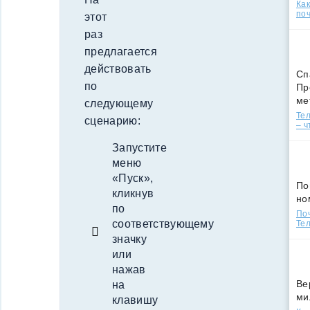
Ка
поч
этот
раз
предлагается
действовать
Сп
по
Пр
ме
следующему
Тел
сценарию:
– ч
Запустите
меню
«Пуск»,
По
кликнув
но
по
По
соответствующему
Тел
значку
или
нажав
Ве
на
ми
клавишу