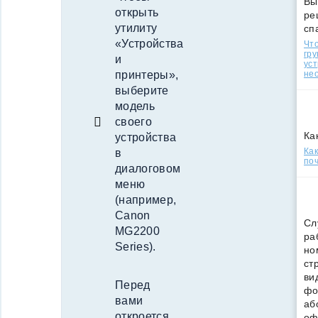
Вы
открыть
ре
утилиту
сп
«Устройства
Что
гр
и
уст
принтеры»,
нео
выберите
модель
своего
Ка
устройства
Ка
в
поч
диалоговом
меню
(например,
Canon
Сл
MG2200
ра
Series).
но
ст
ви
Перед
фо
вами
аб
откроется
оф