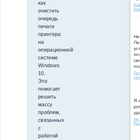
как
Как
Ко
очистить
очередь
печати
принтера
Не
на
Пе
ус
операционной
mr
системе
см
Windows
пл
10.
По
сег
Это
помогает
решить
Я 
массу
ро
проблем,
уд
Не 
связанных
Pla
с
работой