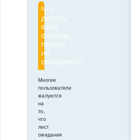
Что
делать,
если
очередь
печати
не
очищается?
Многие
пользователи
жалуются
на
то,
что
лист
ожидания