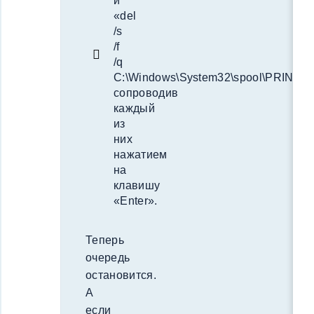
и
«del
/s
/f
/q
C:\Windows\System32\spool\PRINTER
сопроводив
каждый
из
них
нажатием
на
клавишу
«Enter».
Теперь
очередь
остановится.
А
если