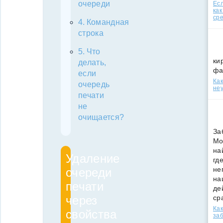
очереди
Есл
как
ср
Командная
строка
Что
ки
делать,
фа
если
Как
очередь
неу
печати
не
очищается?
За
Мо
на
Удаление
гд
не
очереди
на
печати
де
через
ср
Как
свойства
за