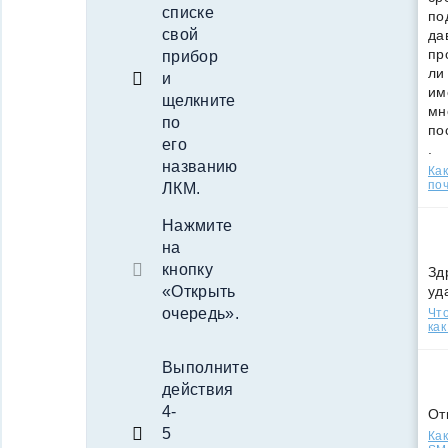
списке
по
свой
да
пр
прибор
ли
и
им
щелкните
мн
по
по
его
.
названию
Ка
поч
ЛКМ.
Нажмите
на
кнопку
Зд
уд
«Открыть
очередь».
Что
как
Выполните
действия
4-
От
5
Как