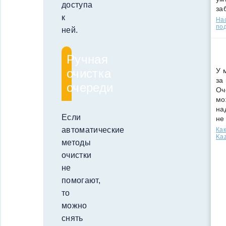
доступа
за
к
Нас
под
ней.
Ручная
У 
очистка
за
очереди
Оч
мо
на
Если
не
автоматические
Как
Kaz
методы
очистки
не
помогают,
то
можно
снять