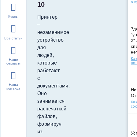
о к
10
Принтер
Курсы
–
Зд
незаменимое
"у
Все статьи
устройство
2"
сп
для
не
людей,
Как
Наши
которые
по
сервисы
работают
с
Наша
документами.
команда
Ни
Оно
От
занимается
Как
соо
распечаткой
файлов,
формируя
из
Ус