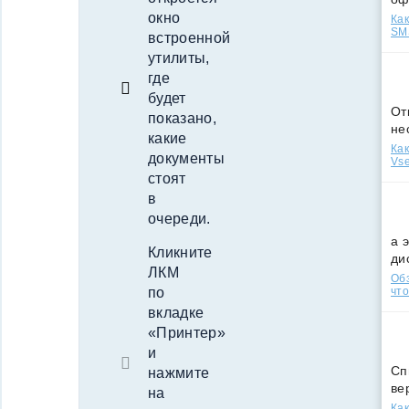
окно
Как
SMS
встроенной
утилиты,
где
будет
От
показано,
не
какие
Как
документы
Vse
стоят
в
очереди.
а 
Кликните
ди
ЛКМ
Обз
по
что
вкладке
«Принтер»
и
Сп
нажмите
ве
на
Как