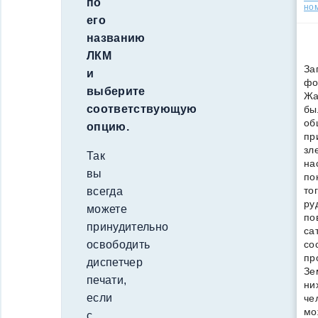
по
но
его
названию
ЛКМ
За
и
фо
выберите
Жа
соответствующую
бы
об
опцию.
пр
зл
Так
на
вы
по
то
всегда
ру
можете
по
принудительно
са
освободить
со
пр
диспетчер
Зе
печати,
ни
если
че
мо
с