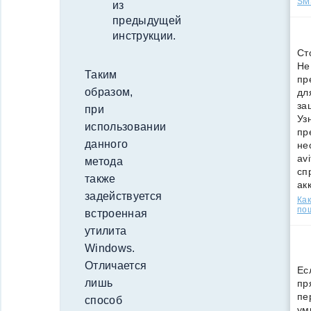
SMS
из
предыдущей
инструкции.
Ст
Не
Таким
пр
образом,
дл
за
при
Уз
использовании
пр
данного
не
av
метода
сп
также
ак
задействуется
Как
по
встроенная
утилита
Windows.
Отличается
Ес
лишь
пр
пе
способ
ум