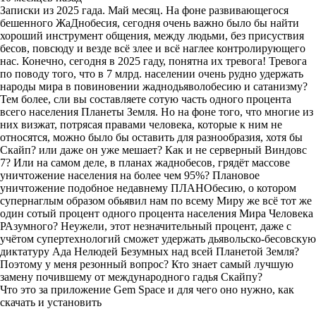
Записки из 2025 гада. Май месяц. На фоне развивающегося
бешенного ЖаДнобесия, сегодня очень важно было бы найти
хороший инструмент общения, между людьми, без присуствия
бесов, повсюду и везде всё злее и всё наглее контролирующего
нас. Конечно, сегодня в 2025 гаду, понятна их тревога! Тревога
по поводу того, что в 7 млрд. населении очень рудно удержать
народы мира в повиновении жаднодьяволобесию и сатанизму?
Тем более, сли вы составляете сотую часть одного процента
всего населения Планеты Земля. Но на фоне того, что многие из
них визжат, потрясая правами человека, которые к ним не
относятся, можно было бы оставить для разнообразия, хотя бы
Скайп? или даже он уже мешает? Как и не серверный Виндовс
7? Или на самом деле, в планах жаднобесов, грядёт массове
уничтожение населения на более чем 95%? Плановое
уничтожение подобное недавнему ПЛАНОбесию, о котором
супернаглым образом обьявил нам по всему Миру же всё тот же
один сотый процент одного процента населения Мира Человека
РАзумного? Неужели, этот незначительный процент, даже с
учётом супертехнологий сможет удержать дьявольско-бесовскую
диктатуру Ада Нелюдей Безумных над всей Планетой Земля?
Поэтому у меня резонный вопрос? Кто знает самый лучшую
замену почившему от международного гадья Скайпу?
Что это за приложение Gem Space и для чего оно нужно, как
скачать и установить