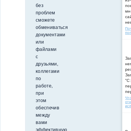
из
без
по
мн
проблем
са
сможете
не
обмениваться
По
поп
документами
или
файлами
с
За
не
друзьями,
ре
коллегами
За
по
"C
работе,
пе
пе
при
Что
этом
от
ис
обеспечив
между
вами
эффективную