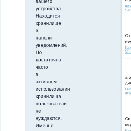
вашего
Как
устройства.
SMS
Находится
хранилище
в
От
панели
не
уведомлений.
Как
Vse
Но
достаточно
часто
в
а 
активном
ди
использовании
Обз
что
хранилища
пользователи
не
нуждаются.
Сп
ве
Именно
Как