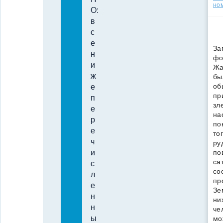
но
О:
в
с
е
За
н
фо
и
Жа
ж
бы
об
е
пр
п
зл
е
на
р
по
е
то
ч
ру
по
и
са
с
со
л
пр
е
Зе
н
ни
н
че
ы
мо