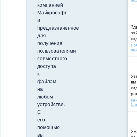
по
компанией
Майкрософт
и
Зд
предназначенное
за
для
ко
получения
По
под
пользователями
совместного
доступа
к
Ув
файлам
вм
ки
на
ро
любом
Как
устройстве.
Che
С
его
помощью
Уж
вы