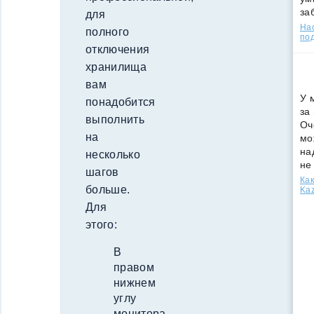
за
для
Нас
полного
под
отключения
хранилища
вам
У 
понадобится
за
выполнить
Оч
на
мо
на
несколько
не
шагов
Как
больше.
Kaz
Для
этого:
В
правом
нижнем
углу
монитора