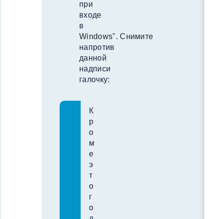
при
входе
в
Windows". Снимите
напротив
данной
надписи
галочку:
К
р
о
м
е
э
т
о
г
о
д