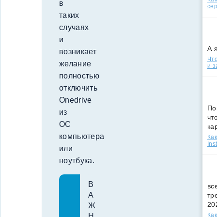
в
сер
таких
случаях
и
А 
возникает
Что
желание
и з
полностью
отключить
Onedrive
По
из
чт
ОС
ка
компьютера
Как
Ins
или
ноутбука.
В
вс
А
тр
20
Ж
Как
Н