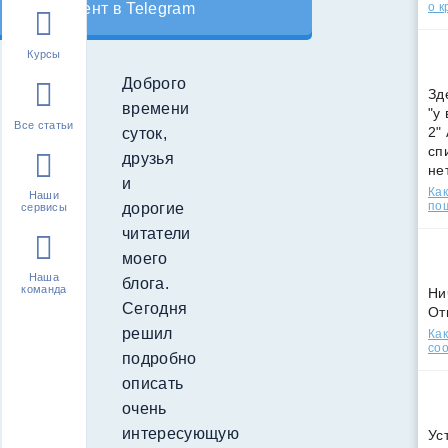
о к
контент в Telegram
Курсы
Доброго
Зд
времени
"у
Все статьи
2"
суток,
сп
друзья
не
и
Как
Наши
по
дорогие
сервисы
читатели
моего
Наша
блога.
команда
Ни
Сегодня
От
решил
Как
соо
подробно
описать
очень
интересующую
Ус