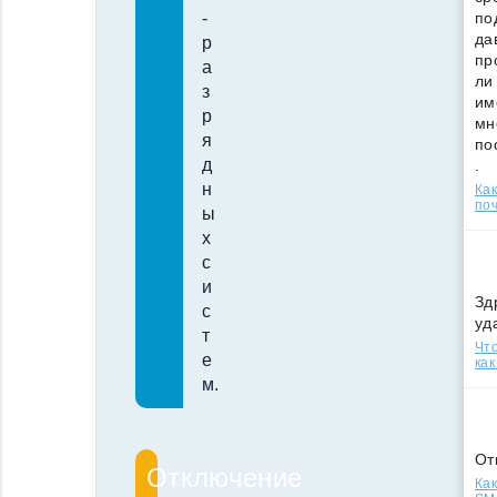
по
-
да
р
пр
а
ли
з
им
р
мн
я
по
д
.
н
Ка
поч
ы
х
с
и
Зд
с
уд
т
Что
е
как
м.
От
Отключение
Как