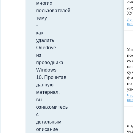
ли
многих
др
пользователей
ХУ
тему
Лу
пле
-
как
удалить
Onedrive
Ус
из
по
су
проводника
оз
Windows
су
10. Прочитав
фи
не
данную
уз
материал,
Что
вы
они
ознакомитесь
с
детальным
а 
описание
чу