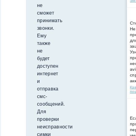
SMS
не
сможет
принимать
Ст
звонки.
Не
пр
Ему
дл
также
за
не
Уз
пр
будет
не
доступен
av
интернет
сп
ак
и
Как
отправка
по
смс-
сообщений.
Для
Ес
проверки
пр
неисправности
пе
симки
ум