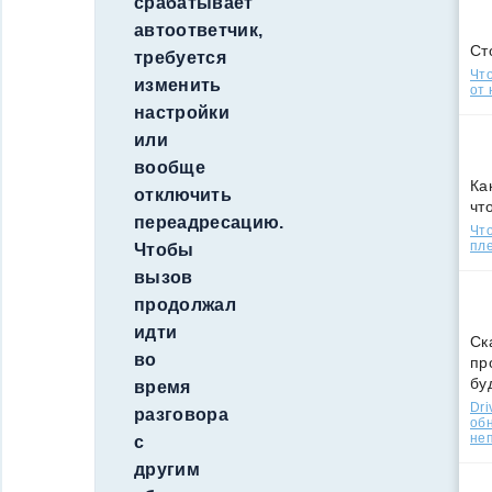
срабатывает
автоответчик,
Ст
требуется
Что
изменить
от 
настройки
или
вообще
Ка
отключить
чт
переадресацию.
Что
пле
Чтобы
вызов
продолжал
идти
Ск
во
пр
бу
время
Dri
разговора
об
не
с
другим