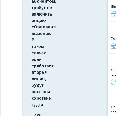
абонентом,
Ш
требуется
Топ
включить
с Ю
опцию
«Ожидания
вызова».
Хо
В
Как
таком
Cha
случае,
если
сработает
Сп
вторая
от
линия,
Как
МСС
будут
слышны
короткие
гудки.
Пр
се
Если