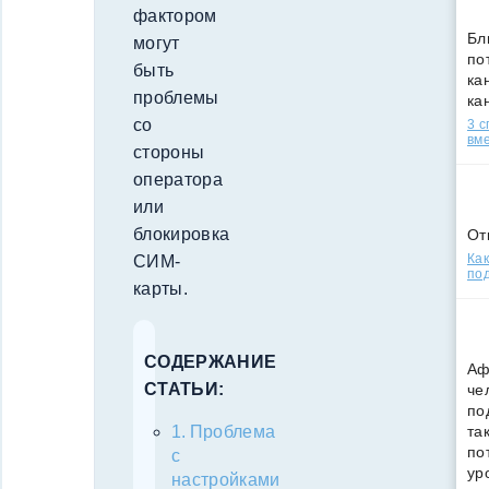
фактором
Бл
могут
по
быть
кан
проблемы
ка
со
3 
вм
стороны
оператора
или
блокировка
От
Как
СИМ-
под
карты.
СОДЕРЖАНИЕ
Аф
СТАТЬИ:
че
по
та
Проблема
по
с
ур
настройками