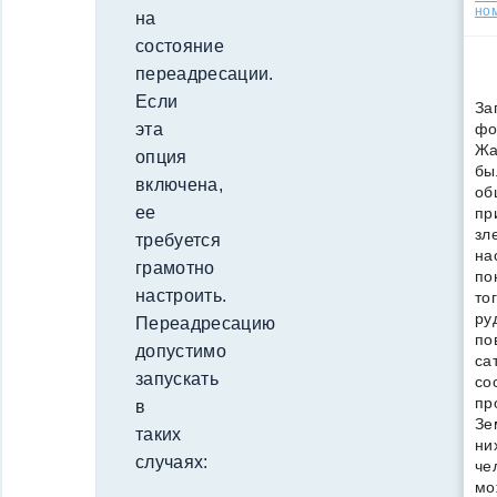
но
на
состояние
переадресации.
Если
За
фо
эта
Жа
опция
бы
включена,
об
ее
пр
зл
требуется
на
грамотно
по
настроить.
то
ру
Переадресацию
по
допустимо
са
запускать
со
пр
в
Зе
таких
ни
случаях:
че
мо