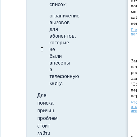
из
список;
по
мн
ограничение
са
вызовов
не
для
По
поп
абонентов,
которые
не
были
За
внесены
не
в
ре
телефонную
За
книгу.
"C
пе
Для
пе
Что
поиска
от
причин
ис
проблем
стоит
зайти