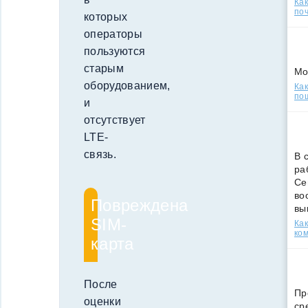
Ка
поч
которых
операторы
пользуются
старым
Мо
оборудованием,
Как
по
и
отсутствует
LTE-
связь.
В 
ра
Се
во
Повреждена
вы
SIM-
Ка
ко
карта
После
Пр
оценки
ср