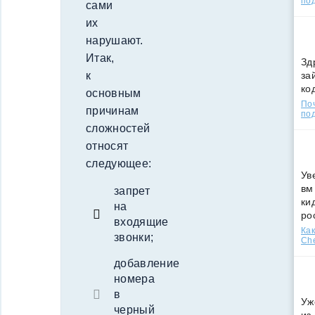
по
сами
их
нарушают.
Итак,
Зд
за
к
ко
основным
По
причинам
под
сложностей
относят
следующее:
Ув
вм
запрет
ки
на
ро
входящие
Как
звонки;
Che
добавление
номера
в
Уж
черный