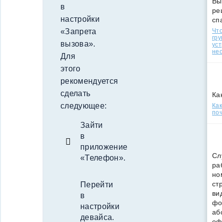
Вы
в
ре
настройки
сп
Что
«Запрета
гр
вызова».
уст
нео
Для
этого
рекомендуется
сделать
Ка
следующее:
Ка
поч
Зайти
в
приложение
Сл
«Телефон».
ра
но
ст
Перейти
ви
в
фо
настройки
аб
девайса.
оф