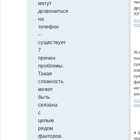
ли
могут
др
дозвониться
ХУ
на
Лу
пле
телефон
–
существует
7
Ус
причин
по
су
проблемы.
оз
Такая
су
сложность
фи
не
может
уз
быть
Что
связана
они
с
целым
рядом
а 
факторов.
чу