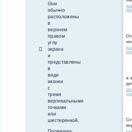
Они
Как
обычно
SMS
расположены
в
верхнем
От
правом
не
углу
Как
экрана
Vse
и
представлены
в
виде
а 
иконки
ди
с
Обз
что
тремя
вертикальными
точками
или
Сп
шестеренкой.
ве
Проверить
Как