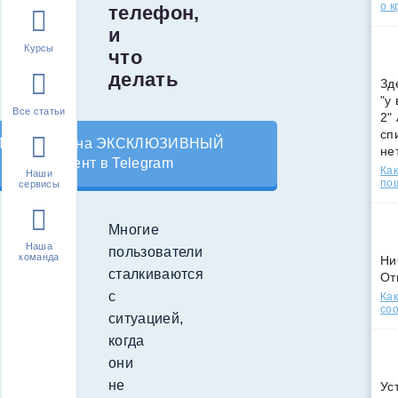
о к
телефон,
и
Курсы
что
делать
Зд
"у
Все статьи
2"
сп
Подпишись на ЭКСКЛЮЗИВНЫЙ
не
контент в Telegram
Как
Наши
по
сервисы
Многие
Наша
пользователи
команда
Ни
сталкиваются
От
с
Как
соо
ситуацией,
когда
они
не
Ус