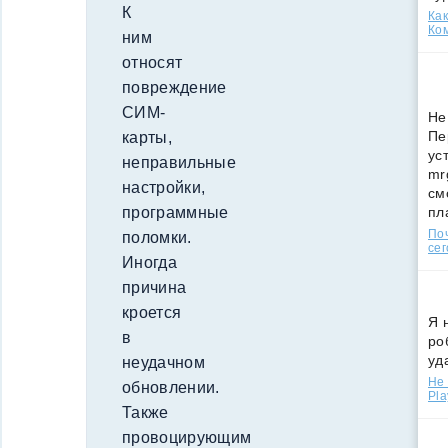
К
Как
Ко
ним
относят
повреждение
СИМ-
Не
Пе
карты,
ус
неправильные
mr
настройки,
см
пл
программные
По
поломки.
сег
Иногда
причина
кроется
Я 
в
ро
уд
неудачном
Не 
обновлении.
Pla
Также
провоцирующим