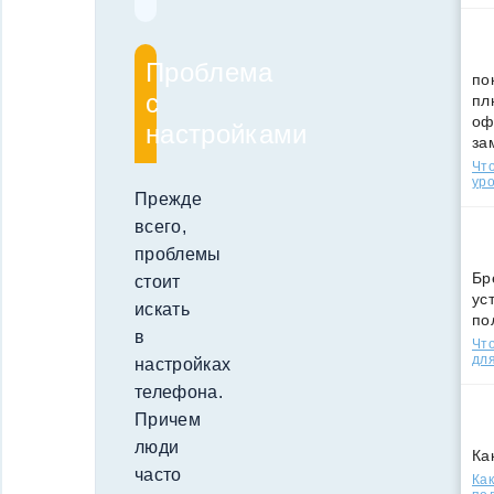
Проблема
по
с
пл
оф
настройками
за
Что
уро
Прежде
всего,
проблемы
Бр
стоит
ус
искать
по
в
Что
для
настройках
телефона.
Причем
люди
Ка
часто
Как