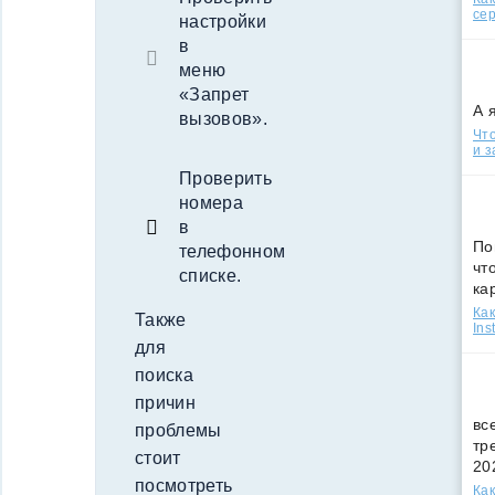
сер
настройки
в
меню
«Запрет
А 
вызовов».
Что
и з
Проверить
номера
в
По
телефонном
чт
списке.
ка
Как
Также
Ins
для
поиска
причин
вс
проблемы
тр
стоит
20
посмотреть
Как