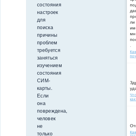
состояния
по
да
настроек
пр
для
ли
поиска
им
мн
причины
по
проблем
.
требуется
Ка
поч
заняться
изучением
состояния
СИМ-
Зд
карты.
уд
Что
Если
как
она
повреждена,
человек
От
не
Как
только