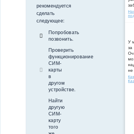
за
рекомендуется
Нас
сделать
под
следующее:
Попробовать
позвонить.
У 
за
Проверить
Оч
функционирование
мо
СИМ-
на
карты
не
в
Как
Kaz
другом
устройстве.
Найти
другую
СИМ-
карту
того
же