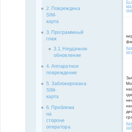
Есл
как
Повреждена
ср
SIM-
карта
Программный
ки
глюк
фа
Как
Неудачное
неу
обновление
Аппаратное
повреждение
За
Мо
Заблокирована
на
SIM-
гд
карта
не
на
Проблема
де
на
ср
стороне
Как
оператора
за