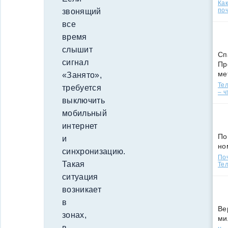
Ка
поч
звонящий
все
время
слышит
Сп
сигнал
Пр
ме
«Занято»,
Тел
требуется
– ч
выключить
мобильный
интернет
По
и
но
синхронизацию.
По
Такая
Тел
ситуация
возникает
в
Ве
зонах,
ми
в