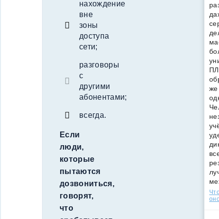
нахождение
ра
да
вне
се
зоны
де
доступа
ма
сети;
бо
ун
разговоры
ПЛ
с
об
другими
же
абонентами;
од
Че
всегда.
не
уч
Если
уд
ди
люди,
вс
которые
ре
пытаются
лу
ме
дозвониться,
Что
говорят,
оно
что