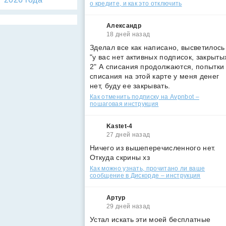
о кредите, и как это отключить
Александр
18 дней назад
Зделал все как написано, высветилось
"у вас нет активных подписок, закрыты
2" А списания продолжаются, попытки
списания на этой карте у меня денег
нет, буду ее закрывать.
Как отменить подписку на Avpnbot –
пошаговая инструкция
Kastet-4
27 дней назад
Ничего из вышеперечисленного нет.
Откуда скрины хз
Как можно узнать, прочитано ли ваше
сообщение в Дискорде – инструкция
Артур
29 дней назад
Устал искать эти моей бесплатные