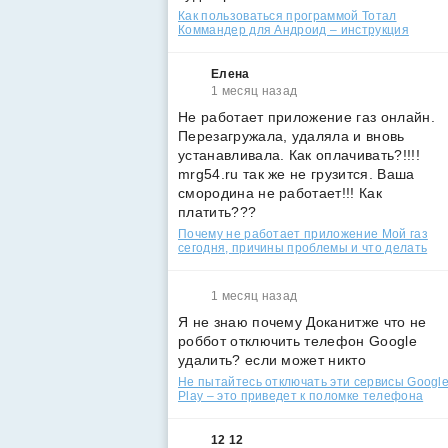
Как пользоваться программой Тотал
Коммандер для Андроид – инструкция
Елена
1 месяц назад
Не работает приложение газ онлайн.
Перезагружала, удаляла и вновь
устанавливала. Как оплачивать?!!!!
mrg54.ru так же не грузится. Ваша
смородина не работает!!! Как
платить???
Почему не работает приложение Мой газ
сегодня, причины проблемы и что делать
1 месяц назад
Я не знаю почему Доканитже что не
роббот отключить телефон Google
удалить? если может никто
Не пытайтесь отключать эти сервисы Googl
Play – это приведет к поломке телефона
12 12