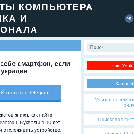
ЕТЫ КОМПЬЮТЕРА
ЧКА И
ИОНАЛА
 себе смартфон, если
Наш Youtu
 украден
Канал T
контент в Telegram
Ультрасовремен
онл
етов знают, как найти
Поисковая сис
елефон. Буквально 10 лет
и отслеживать устройство.
Лучшее IPTV