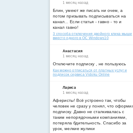
1 месяц назад
Блин, умеют же писать ни очем, а
потом призывать подписываться на
канал... Если статья - гавно - то и
канал гавно!
3 способа отключения двойного клика мыши
вместо одного в ОС Windows10
Анастасия
1 месяц назад
Отключите подписку , не пользуюсь
Как можно отписаться от платных услуг и
подписок сервиса Vidoku Online
Лариса
1 месяц назад
Аферисты! Всё устроено так, чтобы
человек не сразу у понял, что оформи
подписку. Давно не сталкивалась с
таким непорядочными компаниями,
потеряла бдительность. Спасибо за
урок, мелкие жулики