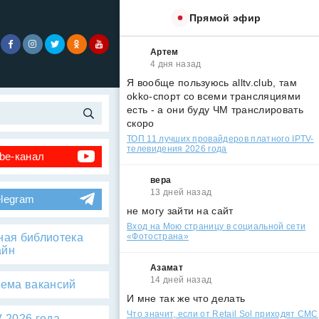
Прямой эфир
Артем
4 дня назад
Я вообще пользуюсь alltv.club, там
okko-спорт со всеми трансляциями
есть - а они буду ЧМ транслировать
скоро
ТОП 11 лучших провайдеров платного IPTV-
телевидения 2026 года
be-канал
вера
13 дней назад
elegram
не могу зайти на сайт
Вход на Мою страницу в социальной сети
ная библиотека
«Фотострана»
айн
Азамат
14 дней назад
тема вакансий
И мне так же что делать
Что значит, если от Retail Sol приходят СМС
 2026 года