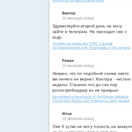
подписок сервиса GameSuite
Виктор
10 месяцев назад
Здравствуйте.второй день не могу
зайти в телеграм. Не приходит смс с
кодо
Почему не приходит СМС с кодом
подтверждения для Телеграма и что делать
Роман
10 месяцев назад
Уверен, что по подобной схеме никто
вм ничего не вернет. Контора - чистые
кидалы. Странно что до сих пор
роспотребнадзор их не прикрыл
Как можно отказаться от подписки сервиса
Checkyour Name com и вернуть свои деньги
Илья
10 месяцев назад
Уже 4 сутки не могу попасть на аккаун