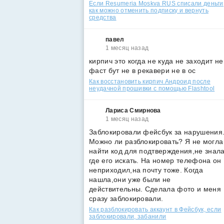
Если Resumeria Moskva RUS списали деньги
как можно отменить подписку и вернуть
средства
павел
1 месяц назад
кирпич это когда не куда не заходит не
фаст бут не в рекавери не в ос
Как восстановить кирпич Андроид после
неудачной прошивки с помощью Flashtool
Лариса Смирнова
1 месяц назад
Заблокировали фейсбук за нарушения
Можно ли разблокировать? Я не могла
найти код для подтверждения,не знал
где его искать. На номер телефона он
неприходил,на почту тоже. Когда
нашла,они уже были не
действительны. Сделала фото и меня
сразу заблокировали.
Как разблокировать аккаунт в Фейсбук, если
заблокировали, забанили