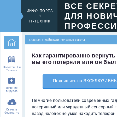
ВСЕ СЕКР
ИНФО-ПОРТА
ДЛЯ НОВИ
Л
IT-ТЕХНИК
ПРОФЕСС
Главная
Лайфхаки, полезные советы
Как гарантированно вернуть
вы его потеряли или он был
Новости IT и
Техники
Подпишись на ЭКСКЛЮЗИВНЫЙ 
Лечение
вирусов
Немногие пользователи современных гадж
потерянный или украденный сенсорный т
Скачать
бесплатно
назад человек не умел находить телефон 