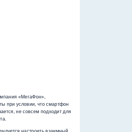
омпания «МегаФон»,
ты при условии, что смартфон
чается, не совсем подходит для
та.
мендуется настроить взаимный