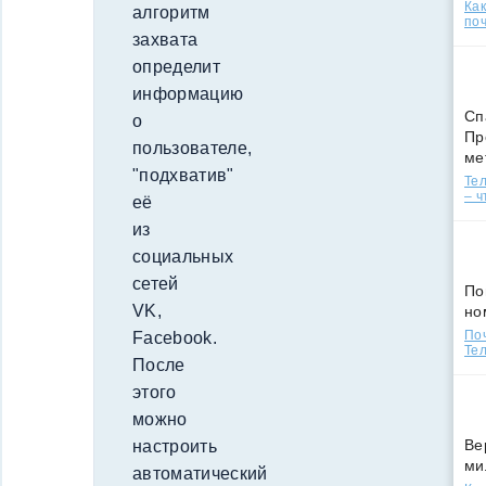
Ка
алгоритм
поч
захвата
определит
информацию
Сп
о
Пр
пользователе,
ме
"подхватив"
Тел
– ч
её
из
социальных
сетей
По
VK,
но
По
Facebook.
Тел
После
этого
можно
Ве
настроить
ми
автоматический