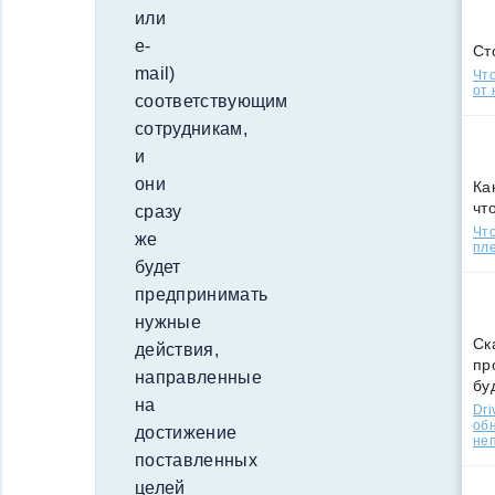
или
e-
Ст
mail)
Что
от 
соответствующим
сотрудникам,
и
они
Ка
чт
сразу
Что
же
пле
будет
предпринимать
нужные
Ск
действия,
пр
направленные
бу
на
Dri
об
достижение
не
поставленных
целей