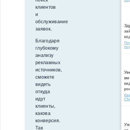
по
клиентов
и
обслуживание
Зд
заявок.
за
ко
Благодаря
По
под
глубокому
анализу
рекламных
источников,
Ув
сможете
вм
ки
видеть
ро
откуда
Как
идут
Che
клиенты,
какова
конверсия.
Уж
Так