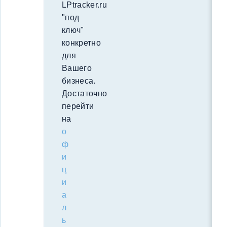
LPtracker.ru
"под
ключ"
конкретно
для
Вашего
бизнеса.
Достаточно
перейти
на
о
ф
и
ц
и
а
л
ь