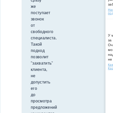
сразу
за
же
Нас
поступает
под
звонок
от
свободного
У 
специалиста.
за
Такой
Оч
мо
подход
на
позволит
не
"захватить"
Как
Kaz
клиента,
не
допустить
его
до
просмотра
предложений