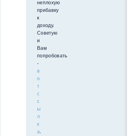
неплохую
прибавку
к
доходу.
Советую
и
Вам
попробовать
-
в
о
т
с
с
ы
л
к
а
.