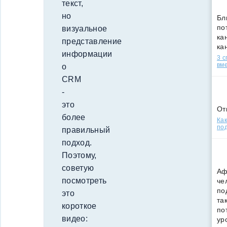
текст,
но
Бл
по
визуальное
кан
представление
ка
информации
3 
вм
о
CRM
-
это
От
более
Как
под
правильный
подход.
Поэтому,
советую
Аф
посмотреть
че
по
это
та
короткое
по
видео:
ур