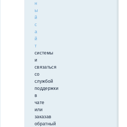
н
ы
й
с
а
й
т
системы
и
связаться
со
службой
поддержки
в
чате
или
заказав
обратный