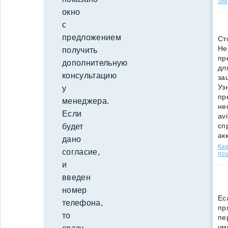
SMS
окно
с
предложением
Ст
Не
получить
пр
дополнительную
дл
консультацию
за
Уз
у
пр
менеджера.
не
Если
av
сп
будет
ак
дано
Как
согласие,
по
и
введен
номер
Ес
телефона,
пр
то
пе
ум