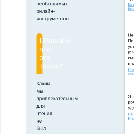
необходимых
Как
Ко
онлайн-
инструментов.
Не
LPtracker
Пе
ус
что
mr
это
см
пл
такое?
По
сег
Каким
мы
Я 
привлекательным
ро
для
уд
чтения
Не 
Pla
не
был