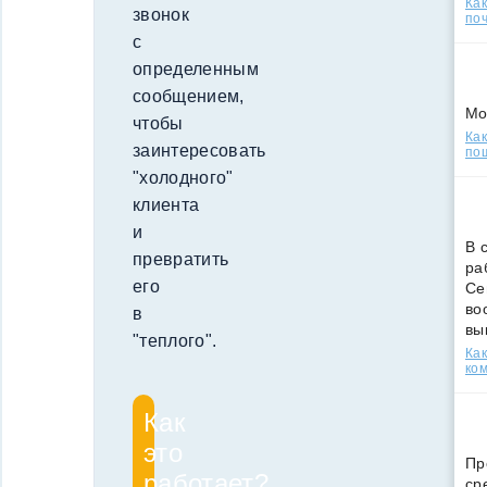
Ка
звонок
поч
с
определенным
сообщением,
Мо
чтобы
Как
заинтересовать
по
"холодного"
клиента
и
В 
превратить
ра
его
Се
во
в
вы
"теплого".
Ка
ко
Как
это
Пр
работает?
ср