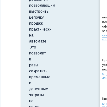
позволяющим
выстроить
по
цепочку
пл
продаж
оф
практически
за
на
Что
уро
автомате.
Это
позволит
в
Бр
ус
разы
по
сократить
Что
временные
для
и
денежные
затраты
Ка
на
Как
поиск