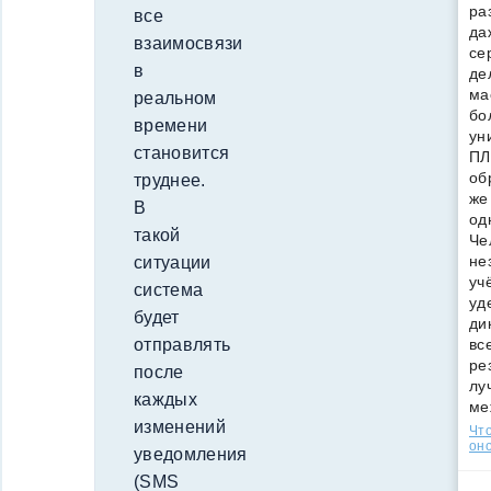
ра
все
да
взаимосвязи
се
в
де
ма
реальном
бо
времени
ун
становится
ПЛ
об
труднее.
же
В
од
такой
Че
не
ситуации
уч
система
уд
будет
ди
вс
отправлять
ре
после
лу
каждых
ме
изменений
Что
оно
уведомления
(SMS