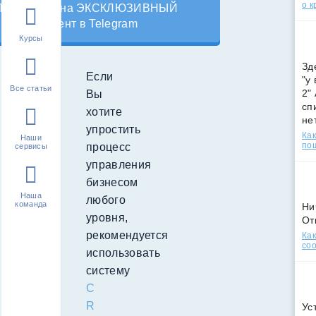
о к
Подпишись на ЭКСКЛЮЗИВНЫЙ
контент в Telegram
Курсы
Зд
Если
"у
Все статьи
2"
Вы
сп
хотите
не
упростить
Как
Наши
по
процесс
сервисы
управления
бизнесом
Наша
любого
команда
Ни
уровня,
От
рекомендуется
Как
соо
использовать
систему
C
R
Ус