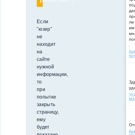
по
да
пр
Если
ли
им
"юзер"
мн
не
по
находит
.
на
Ка
поч
сайте
нужной
информации,
то
Зд
уд
при
Что
попытке
как
закрыть
страницу,
ему
От
будет
Как
показано