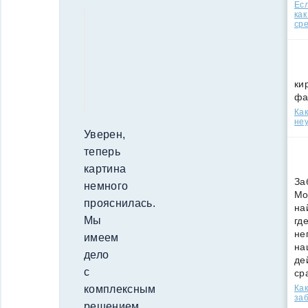
Есл
как
ср
ки
фа
Как
неу
Уверен,
теперь
картина
За
немного
Мо
прояснилась.
на
Мы
гд
не
имеем
на
дело
де
с
ср
Как
комплексным
за
решением,