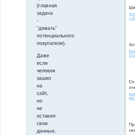
(главная
Ш
задача
Топ
с Ю
-
"дожать"
потенциального
покупателя).
Хо
Как
Даже
Cha
если
человек
зашел
Сп
на
от
сайт,
Как
МСС
но
не
оставил
свои
Пр
се
данные,