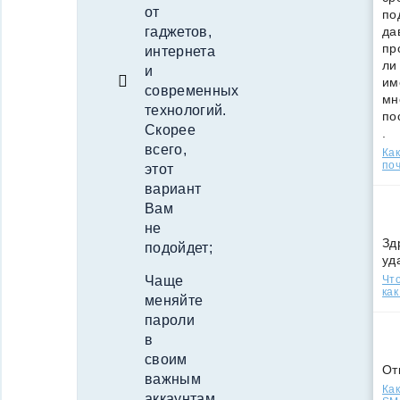
от
по
да
гаджетов,
пр
интернета
ли
и
им
современных
мн
технологий.
по
Скорее
.
всего,
Ка
поч
этот
вариант
Вам
не
Зд
подойдет;
уд
Что
Чаще
как
меняйте
пароли
в
своим
От
важным
Как
аккаунтам.