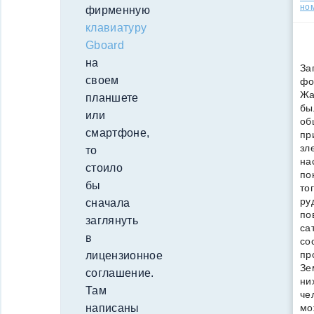
но
фирменную
клавиатуру
Gboard
на
За
своем
фо
Жа
планшете
бы
или
об
смартфоне,
пр
зл
то
на
стоило
по
бы
то
ру
сначала
по
заглянуть
са
в
со
пр
лицензионное
Зе
соглашение.
ни
Там
че
мо
написаны