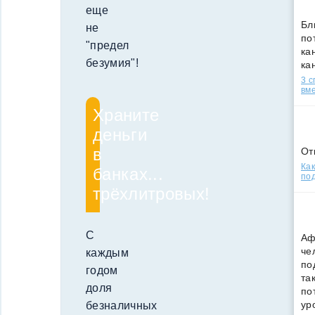
еще
Бл
не
по
"предел
кан
безумия"!
ка
3 
вм
Храните
деньги
в
От
Как
банках...
под
трёхлитровых!
С
Аф
че
каждым
по
годом
та
доля
по
ур
безналичных