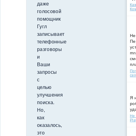
даже
Как
Ко
голосовой
помощник
Гугл
записывает
Не
Пе
телефонные
ус
разговоры
mr
и
см
пл
Ваши
По
запросы
сег
с
целью
улучшения
Я 
поиска.
ро
уд
Но,
Не 
как
Pla
оказалось,
это