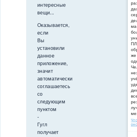
ра
интересные
да
вещи...
се
де
Оказывается,
ма
бо
если
ун
Вы
ПЛ
установили
об
же
данное
од
приложение,
Че
значит
не
уч
автоматически
уд
соглашаетесь
ди
со
вс
следующим
ре
лу
пунктом
ме
-
Что
Гугл
оно
получает