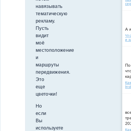
сер
навязывать
тематическую
рекламу.
Пусть
А 
видит
Что
и з
моё
местоположение
и
маршруты
По
чт
передвижения.
ка
Это
Как
еще
Ins
цветочки!
Но
вс
если
тр
Вы
20
используете
Как