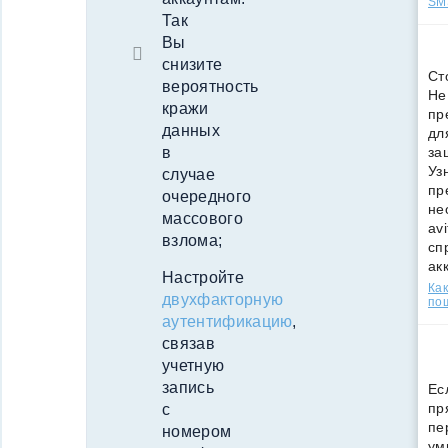
SMS
Так
Вы
снизите
Ст
вероятность
Не
кражи
пр
данных
дл
за
в
Уз
случае
пр
очередного
не
массового
av
взлома;
сп
ак
Настройте
Как
двухфакторную
по
аутентификацию
,
связав
учетную
запись
Ес
пр
с
пе
номером
ум