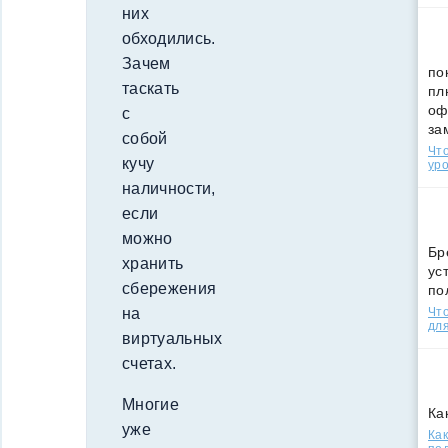
них
обходились.
Зачем
по
таскать
пл
оф
с
за
собой
Что
кучу
уро
наличности,
если
можно
Бр
хранить
ус
сбережения
по
Что
на
для
виртуальных
счетах.
Многие
Ка
уже
Как