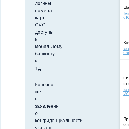
логины,
Ш
номера
Топ
карт,
с Ю
CVC,
доступы
к
Хо
мобильному
Как
Cha
банкингу
и
т.д.
Сп
от
Конечно
Как
же,
МСС
в
заявлении
о
Пр
конфиденциальности
се
указано,