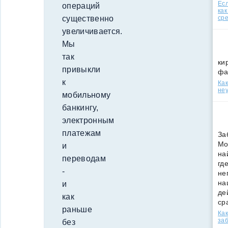
Есл
операций
как
ср
существенно
увеличивается.
Мы
так
ки
привыкли
фа
к
Как
неу
мобильному
банкингу,
электронным
платежам
За
Мо
и
на
переводам
гд
-
не
на
и
де
как
ср
раньше
Как
за
без