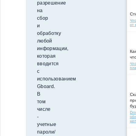
разрешение
на
Ст
сбор
Что
от 
и
обработку
любой
информации,
Ка
которая
чт
вводится
Что
пле
с
использованием
Gboard.
В
Ск
пр
том
бу
числе
Dri
-
об
не
учетные
пароли/