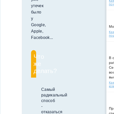
Ка
поч
утечек
было
у
Google,
Мо
Apple,
Как
по
Facebook...
Что
В 
же
ра
Се
делать?
во
вы
Ка
ко
Самый
радикальный
способ
-
Пр
отказаться
ср