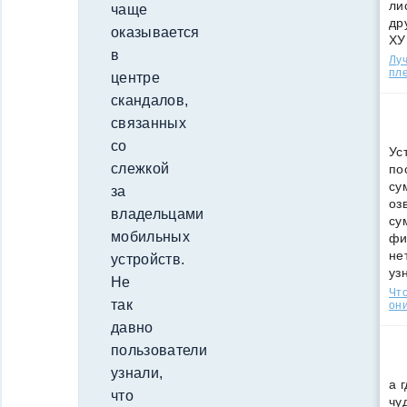
ли
чаще
др
оказывается
ХУ
в
Лу
пле
центре
скандалов,
связанных
со
Ус
слежкой
по
су
за
оз
владельцами
су
мобильных
фи
не
устройств.
уз
Не
Что
так
они
давно
пользователи
узнали,
а 
что
чу