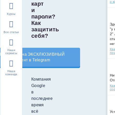
о к
карт
и
Курсы
пароли?
Как
Зд
защитить
"у
Все статьи
2"
себя?
сп
не
Как
Наши
по
сервисы
Подпишись на ЭКСКЛЮЗИВНЫЙ
контент в Telegram
Наша
команда
Ни
Компания
От
Google
Как
соо
в
последнее
время
всё
Ус