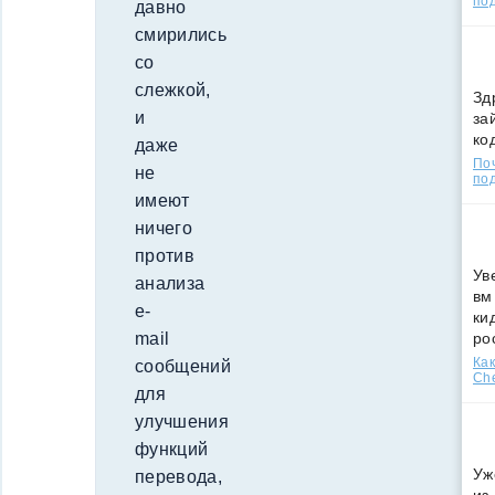
по
давно
смирились
со
слежкой,
Зд
и
за
ко
даже
По
не
под
имеют
ничего
против
Ув
анализа
вм
e-
ки
ро
mail
Как
сообщений
Che
для
улучшения
функций
Уж
перевода,