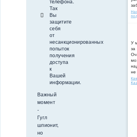
телефона.
за
Так
Нас
Вы
под
защитите
себя
от
несанкционированных
У 
за
попыток
Оч
получения
мо
доступа
на
к
не
Вашей
Как
информации.
Kaz
Важный
момент
-
Гугл
шпионит,
но