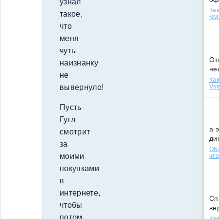
узнал
Как
такое,
SMS
что
меня
чуть
От
наизнанку
не
не
Как
Vse
вывернуло!
Пусть
Гугл
а 
смотрит
ди
за
Обз
моими
что
покупками
в
интернете,
Сп
чтобы
ве
потом
Как