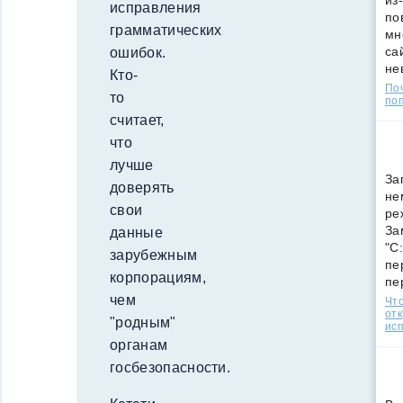
из
исправления
по
грамматических
мн
са
ошибок.
не
Кто-
По
то
поп
считает,
что
лучше
За
доверять
не
свои
ре
За
данные
"C
зарубежным
пе
корпорациям,
пе
чем
Что
от
"родным"
ис
органам
госбезопасности.