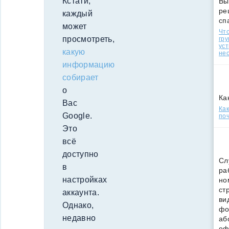
Кстати,
Вы
ре
каждый
сп
может
Что
просмотреть,
гр
уст
какую
нео
информацию
собирает
о
Ка
Вас
Ка
Google.
поч
Это
всё
доступно
Сл
в
ра
настройках
но
ст
аккаунта.
ви
Однако,
фо
недавно
аб
оф