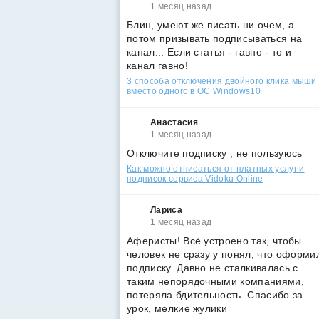
1 месяц назад
Блин, умеют же писать ни очем, а
потом призывать подписываться на
канал... Если статья - гавно - то и
канал гавно!
3 способа отключения двойного клика мыши
вместо одного в ОС Windows10
Анастасия
1 месяц назад
Отключите подписку , не пользуюсь
Как можно отписаться от платных услуг и
подписок сервиса Vidoku Online
Лариса
1 месяц назад
Аферисты! Всё устроено так, чтобы
человек не сразу у понял, что оформи
подписку. Давно не сталкивалась с
таким непорядочными компаниями,
потеряла бдительность. Спасибо за
урок, мелкие жулики