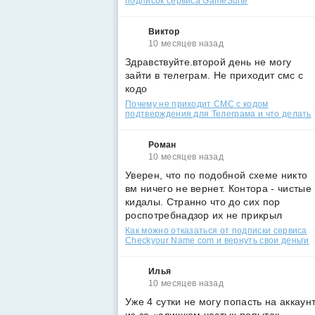
подписок сервиса GameSuite
Виктор
10 месяцев назад
Здравствуйте.второй день не могу
зайти в телеграм. Не приходит смс с
кодо
Почему не приходит СМС с кодом
подтверждения для Телеграма и что делать
Роман
10 месяцев назад
Уверен, что по подобной схеме никто
вм ничего не вернет. Контора - чистые
кидалы. Странно что до сих пор
роспотребнадзор их не прикрыл
Как можно отказаться от подписки сервиса
Checkyour Name com и вернуть свои деньги
Илья
10 месяцев назад
Уже 4 сутки не могу попасть на аккаун