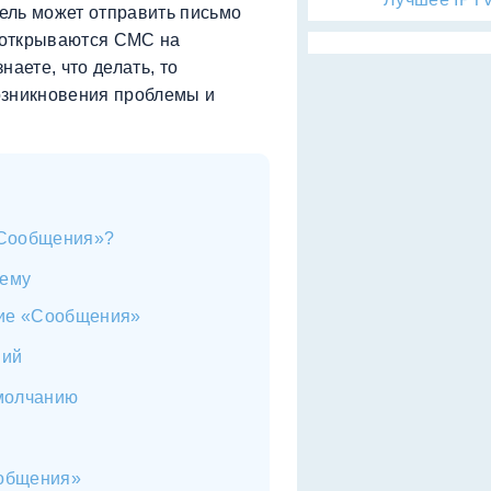
ель может отправить письмо
е открываются СМС на
аете, что делать, то
озникновения проблемы и
«Сообщения»?
лему
тие «Сообщения»
ний
молчанию
общения»