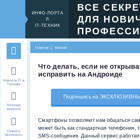
ВСЕ СЕКР
ИНФО-ПОРТА
ДЛЯ НОВИ
Л
IT-ТЕХНИК
ПРОФЕСС
Главная
Android
Что делать, если не открыва
исправить на Андроиде
Новости IT и
Техники
Подпишись на ЭКСКЛЮЗИВНЫЙ 
Лечение
вирусов
Смартфоны позволяют нам общаться сам
может быть как стандартная телефония, т
Скачать
бесплатно
SMS-сообщения. Данный сервис работае