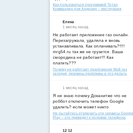
Как пользоваться программой Тотал
Коммандер для Андроид – инструкция
Елена
1 месяц назад
Не работает приложение газ онлайн.
Перезагружала, удаляла и вновь
устанавливала. Как оплачивать?!!!!
mrg54.ru так же не грузится. Ваша
смородина не работает!!! Как
платить???
Почему не работает приложение Мой газ
сегодня, причины проблемы и что делать
1 месяц назад
Я не знаю почему Доканитже что не
роббот отключить телефон Google
удалить? если может никто
Не пытайтесь отключать эти сервисы Googl
Play – это приведет к поломке телефона
12 12