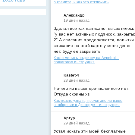
о кредите, и как это отключить
Александр
19 дней назад
Зделал все как написано, высветилось
"у вас нет активных подписок, закрыты
2" А списания продолжаются, попытки
списания на этой карте у меня денег
нет, буду ее закрывать.
Как отменить подписку на Avpnbot –
пошаговая инструкция
Kastet-4
28 дней назад
Ничего из вышеперечисленного нет.
Откуда скрины хз
Как можно узнать, прочитано ли ваше
сообщение в Дискорде – инструкция
Артур
29 дней назад
Устал искать эти моей бесплатные