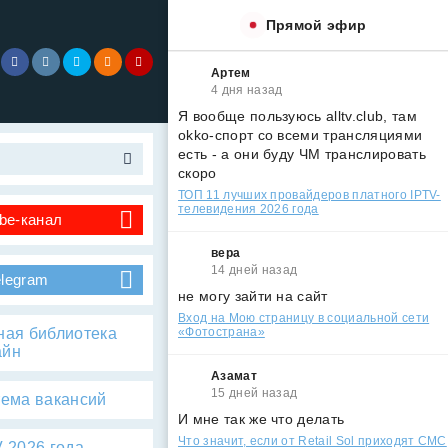
Прямой эфир
Артем
4 дня назад
Я вообще пользуюсь alltv.club, там
okko-спорт со всеми трансляциями
есть - а они буду ЧМ транслировать
скоро
ТОП 11 лучших провайдеров платного IPTV-
телевидения 2026 года
be-канал
вера
14 дней назад
elegram
не могу зайти на сайт
Вход на Мою страницу в социальной сети
ная библиотека
«Фотострана»
айн
Азамат
15 дней назад
тема вакансий
И мне так же что делать
Что значит, если от Retail Sol приходят СМС
 2026 года