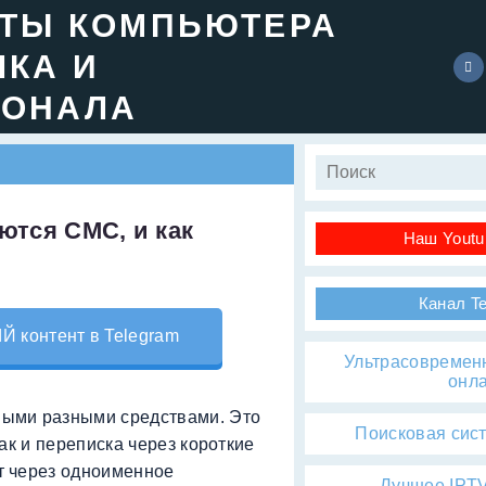
ЕТЫ КОМПЬЮТЕРА
ЧКА И
ИОНАЛА
ются СМС, и как
Наш Youtu
Канал T
контент в Telegram
Ультрасовремен
онл
ыми разными средствами. Это
Поисковая сис
ак и переписка через короткие
т через одноименное
Лучшее IPTV