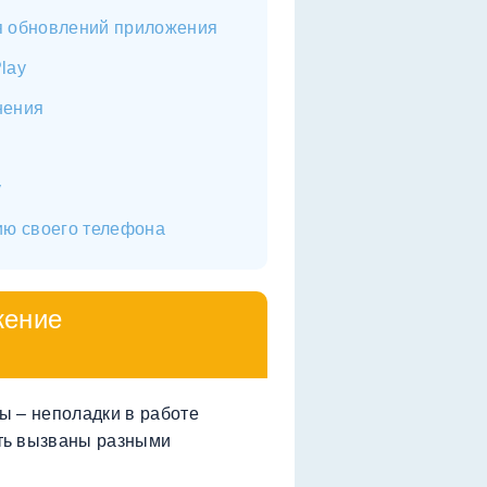
я обновлений приложения
lay
нения
у
ию своего телефона
жение
ы – неполадки в работе
ть вызваны разными