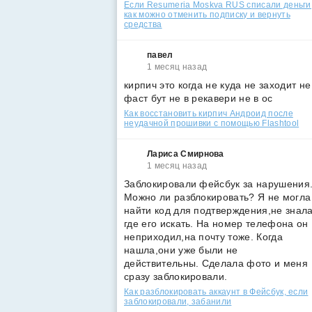
Если Resumeria Moskva RUS списали деньги
как можно отменить подписку и вернуть
средства
павел
1 месяц назад
кирпич это когда не куда не заходит не
фаст бут не в рекавери не в ос
Как восстановить кирпич Андроид после
неудачной прошивки с помощью Flashtool
Лариса Смирнова
1 месяц назад
Заблокировали фейсбук за нарушения
Можно ли разблокировать? Я не могла
найти код для подтверждения,не знал
где его искать. На номер телефона он
неприходил,на почту тоже. Когда
нашла,они уже были не
действительны. Сделала фото и меня
сразу заблокировали.
Как разблокировать аккаунт в Фейсбук, если
заблокировали, забанили