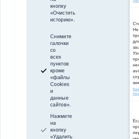
SMS
кнопку
«Очистить
историю».
Ст
Не
пр
Снимите
дл
галочки
за
со
Уз
всех
пр
пунктов
не
кроме
av
сп
«файлы
ак
Cookies
Как
и
по
данные
сайтов».
Нажмите
Ес
на
пр
кнопку
пе
«Удалить
ум