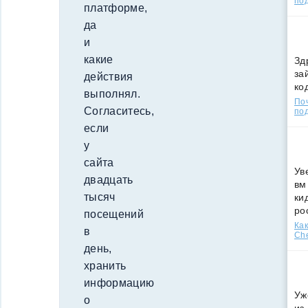
по
платформе,
да
и
какие
Зд
за
действия
ко
выполнял.
По
Согласитесь,
под
если
у
сайта
Ув
двадцать
вм
тысяч
ки
ро
посещений
Как
в
Che
день,
хранить
информацию
Уж
о