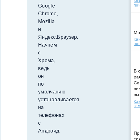
Ка
поч
Google
Chrome,
Mozilla
и
Мо
Яндекс.Браузер.
Как
по
Начнем
с
Хрома,
ведь
В 
он
ра
Се
по
во
умолчанию
вы
устанавливается
Ка
ко
на
телефонах
с
Андроид:
Пр
ср