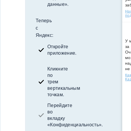
данные».
за
Нас
под
Теперь
с
Яндекс:
У 
за
Откройте
Оч
приложение.
мо
на
не
Кликните
по
Как
Kaz
трем
вертикальным
точкам.
Перейдите
во
вкладку
«Конфиденциальность».