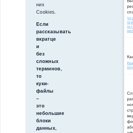
Вы
них
ре
сп
Cookies.
Что
гр
Если
уст
нео
рассказывать
вкратце
и
без
Ка
сложных
Ка
поч
терминов,
то
куки-
файлы
Сл
–
ра
но
это
ст
небольшие
ви
блоки
фо
аб
данных,
оф