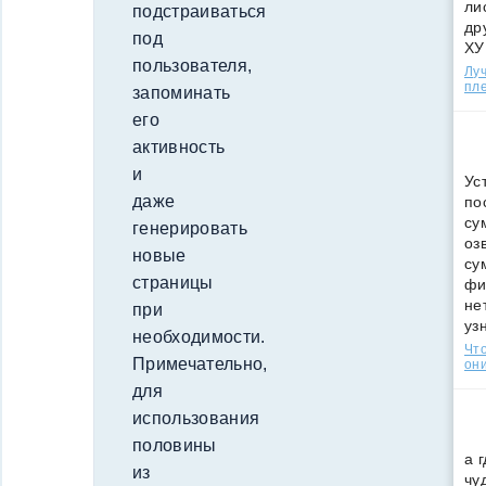
ли
подстраиваться
др
под
ХУ
пользователя,
Лу
пле
запоминать
его
активность
и
Ус
даже
по
су
генерировать
оз
новые
су
страницы
фи
не
при
уз
необходимости.
Что
Примечательно,
они
для
использования
половины
а 
из
чу