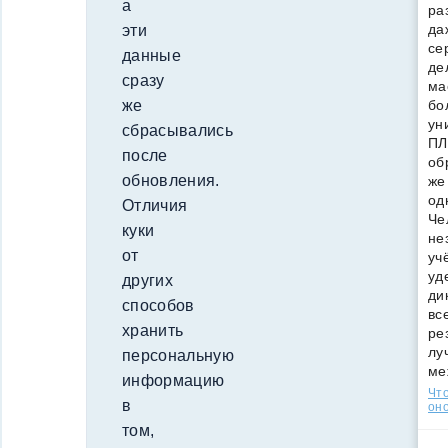
а
ра
да
эти
се
данные
де
сразу
ма
бо
же
ун
сбрасывались
ПЛ
после
об
обновления.
же
од
Отличия
Че
куки
не
от
уч
уд
других
ди
способов
вс
хранить
ре
лу
персональную
ме
информацию
Что
в
оно
том,