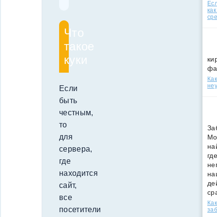
Есл
как
ср
Что
такое
куки
ки
фа
Как
неу
Если
быть
честным,
то
За
для
Мо
на
сервера,
гд
где
не
находится
на
де
сайт,
ср
все
Как
посетители
за