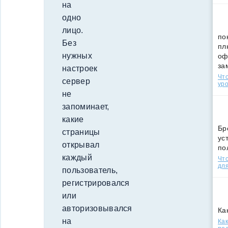
на
одно
лицо.
по
Без
пл
нужных
оф
за
настроек
Что
сервер
уро
не
запоминает,
какие
Бр
страницы
ус
открывал
по
каждый
Что
для
пользователь,
регистрировался
или
авторизовывался
Ка
на
Как