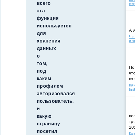
всего
сер
эта
функция
используется
А 
для
Что
хранения
и з
данных
о
том,
По
под
чт
каким
ка
Как
профилем
Ins
авторизовался
пользователь,
и
вс
какую
тр
страницу
20
посетил
Как