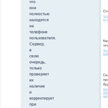
что
они
Ст
полностью
Что
находятся
от 
на
телефоне
пользователя.
Ка
Сервер,
чт
в
Что
пле
свою
очередь,
только
проверяет
Ск
пр
их
бу
наличие
Dri
и
об
не
корректирует
при