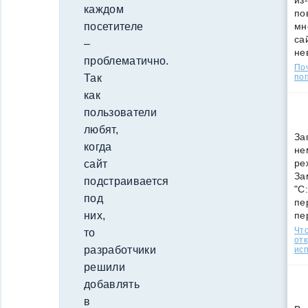
из
каждом
по
мн
посетителе
са
–
не
проблематично.
По
поп
Так
как
пользователи
любят,
За
когда
не
ре
сайт
За
подстраивается
"C
под
пе
пе
них,
Что
то
от
разработчики
ис
решили
добавлять
в