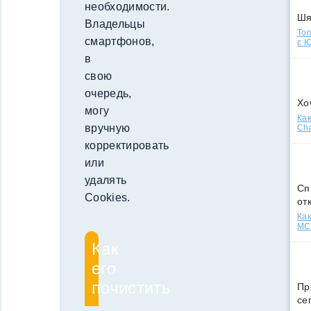
необходимости.
Ш
Владельцы
Топ
смартфонов,
с Ю
в
свою
очередь,
Хо
могу
Как
вручную
Cha
корректировать
или
удалять
Сп
Cookies.
от
Как
МСС
Как
его
почистить
Пр
се