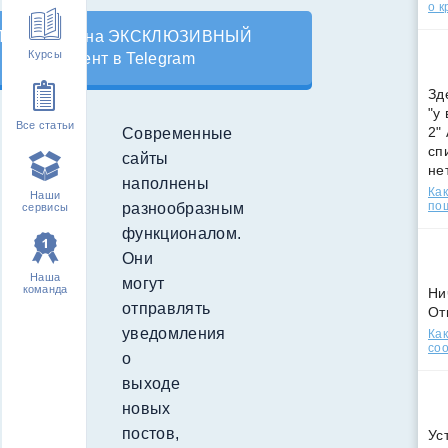
о к
Подпишись на ЭКСКЛЮЗИВНЫЙ
Курсы
контент в Telegram
Зд
"у
Все статьи
2"
Современные
сп
сайты
не
наполнены
Как
Наши
по
разнообразным
сервисы
функционалом.
Они
Наша
могут
команда
Ни
отправлять
От
уведомления
Как
соо
о
выходе
новых
постов,
Ус