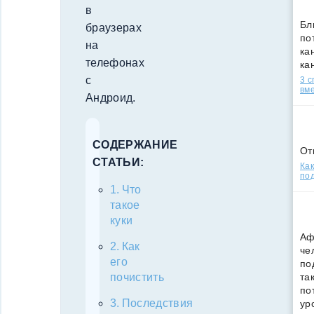
в
Бл
браузерах
по
на
кан
телефонах
ка
с
3 
вм
Андроид.
СОДЕРЖАНИЕ
От
СТАТЬИ:
Как
под
Что
такое
куки
Аф
Как
че
его
по
та
почистить
по
Последствия
ур