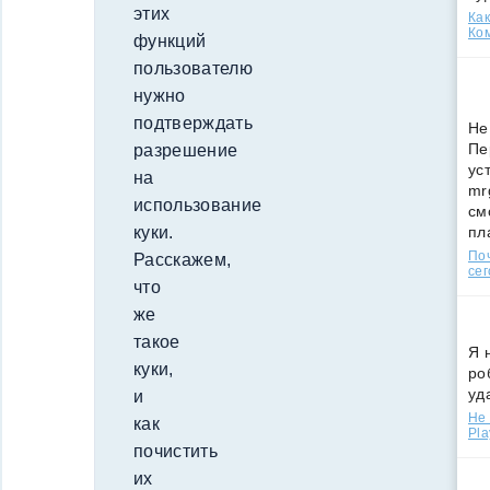
этих
Как
Ко
функций
пользователю
нужно
подтверждать
Не
Пе
разрешение
ус
на
mr
использование
см
пл
куки.
По
Расскажем,
сег
что
же
такое
Я 
куки,
ро
уд
и
Не 
как
Pla
почистить
их