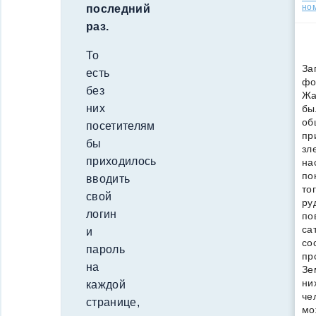
но
последний
раз.
То
За
есть
фо
без
Жа
них
бы
об
посетителям
пр
бы
зл
приходилось
на
по
вводить
то
свой
ру
логин
по
са
и
со
пароль
пр
на
Зе
ни
каждой
че
странице,
мо