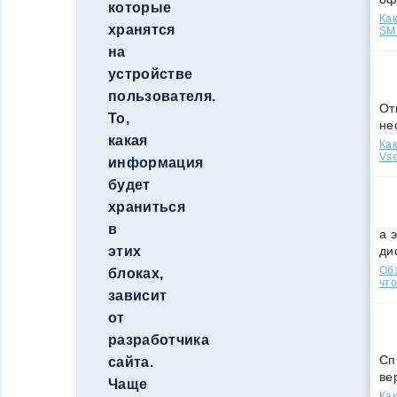
которые
Как
хранятся
SMS
на
устройстве
пользователя.
От
То,
не
какая
Как
Vse
информация
будет
храниться
в
а 
ди
этих
Обз
блоках,
что
зависит
от
разработчика
Сп
сайта.
ве
Чаще
Как