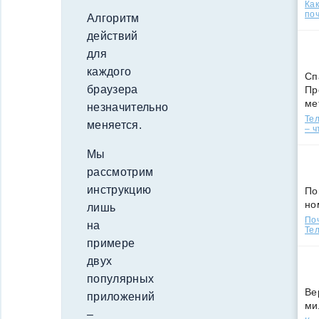
Ка
поч
Алгоритм
действий
для
каждого
Сп
браузера
Пр
ме
незначительно
Тел
меняется.
– ч
Мы
рассмотрим
инструкцию
По
но
лишь
По
на
Тел
примере
двух
популярных
Ве
приложений
ми
–