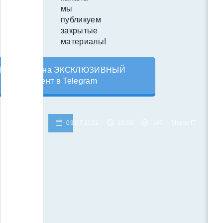
мы
публикуем
закрытые
материалы!
Подпишись на ЭКСКЛЮЗИВНЫЙ
контент в Telegram
09.07.2022
19:00
145
MasterIT
Похожие
публикации