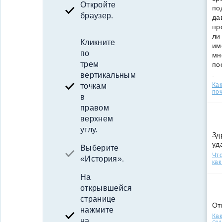
Откройте
по
браузер.
да
пр
ли
Кликните
им
по
мн
трем
по
.
вертикальным
Ка
точкам
поч
в
правом
верхнем
углу.
Зд
уд
Выберите
Что
«История».
как
На
открывшейся
странице
От
нажмите
Как
на