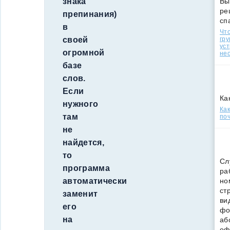
Вы
знака
ре
препинания)
сп
в
Что
гр
своей
уст
огромной
нео
базе
слов.
Если
Ка
нужного
Ка
там
поч
не
найдется,
то
Сл
программа
ра
но
автоматически
ст
заменит
ви
его
фо
на
аб
оф