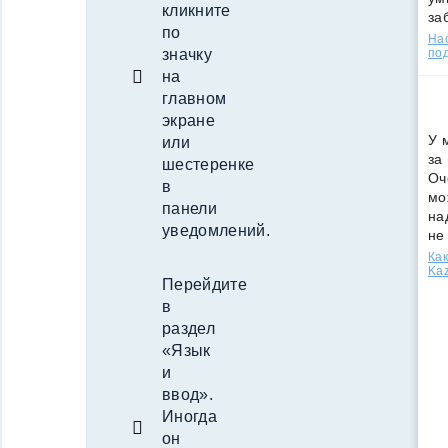
кликните
за
по
Нас
значку
под
на
главном
экране
У 
или
за
шестеренке
Оч
в
мо
панели
на
уведомлений.
не
Как
Kaz
Перейдите
в
раздел
«Язык
и
ввод».
Иногда
он