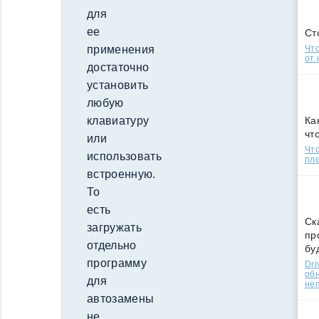
для
ее
Ст
Что
применения
от 
достаточно
установить
любую
Ка
клавиатуру
чт
или
Что
использовать
пле
встроенную.
То
есть
Ск
загружать
пр
отдельно
бу
программу
Dri
об
для
не
автозамены
не