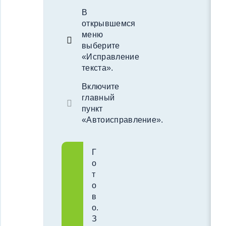
В
открывшемся
меню
выберите
«Исправление
текста».
Включите
главный
пункт
«Автоисправление».
Г
о
т
о
в
о.
З