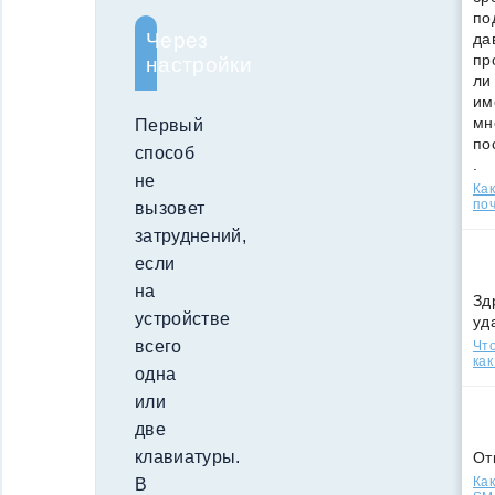
по
Через
да
пр
настройки
ли
им
мн
Первый
по
способ
.
не
Ка
поч
вызовет
затруднений,
если
на
Зд
устройстве
уд
всего
Что
как
одна
или
две
клавиатуры.
От
Как
В