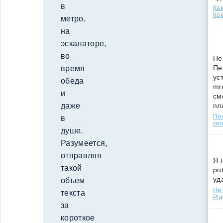
в
Как
Ко
метро,
на
эскалаторе,
во
Не
Пе
время
ус
обеда
mr
и
см
пл
даже
По
в
сег
душе.
Разумеется,
отправляя
Я 
такой
ро
уд
объем
Не 
текста
Pla
за
короткое