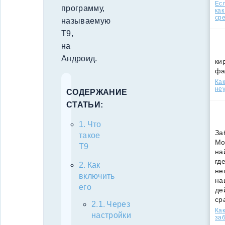
Есл
программу,
как
ср
называемую
Т9,
на
Андроид.
ки
фа
Как
неу
СОДЕРЖАНИЕ
СТАТЬИ:
Что
За
такое
Мо
Т9
на
гд
Как
не
включить
на
его
де
ср
Через
Как
настройки
за