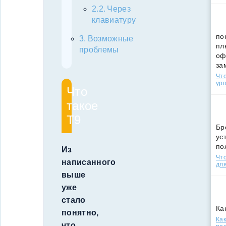
Через
клавиатуру
по
Возможные
пл
проблемы
оф
за
Что
уро
Что
такое
Т9
Бр
ус
по
Из
Что
написанного
для
выше
уже
стало
Ка
понятно,
Как
что