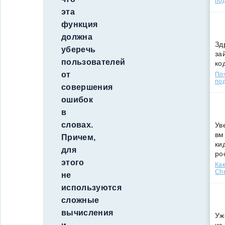
по
эта
функция
должна
Зд
уберечь
за
пользователей
ко
от
По
под
совершения
ошибок
в
словах.
Ув
вм
Причем,
ки
для
ро
этого
Как
Che
не
используются
сложные
вычисления
Уж