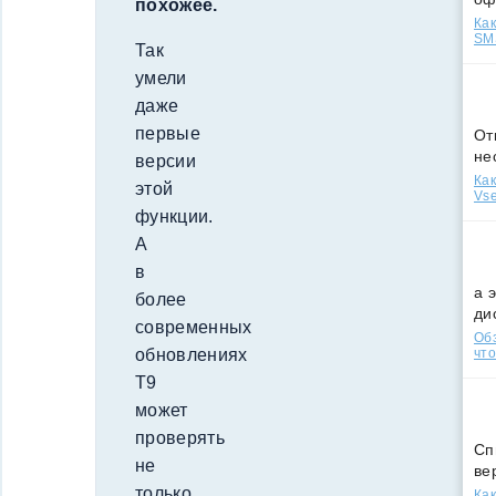
похожее.
Как
SMS
Так
умели
даже
первые
От
не
версии
Как
этой
Vse
функции.
А
в
а 
более
ди
современных
Обз
что
обновлениях
Т9
может
проверять
Сп
не
ве
только
Как