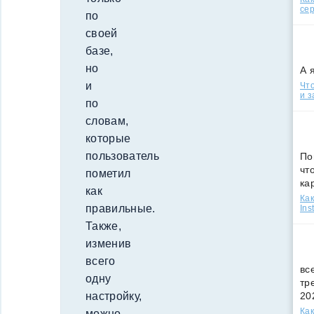
сер
по
своей
базе,
но
А 
и
Что
и з
по
словам,
которые
пользователь
По
чт
пометил
ка
как
Как
правильные.
Ins
Также,
изменив
всего
вс
одну
тр
20
настройку,
Как
можно