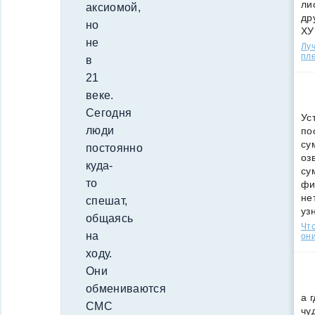
ли
аксиомой,
др
но
ХУ
не
Лу
пле
в
21
веке.
Сегодня
Ус
люди
по
су
постоянно
оз
куда-
су
то
фи
не
спешат,
уз
общаясь
Что
на
они
ходу.
Они
обмениваются
а 
СМС
чу