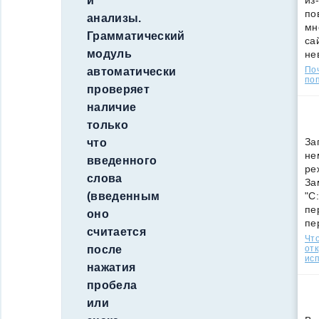
из
и
по
анализы.
мн
Грамматический
са
модуль
не
По
автоматически
поп
проверяет
наличие
только
За
что
не
введенного
ре
слова
За
"C
(введенным
пе
оно
пе
считается
Что
от
после
ис
нажатия
пробела
или