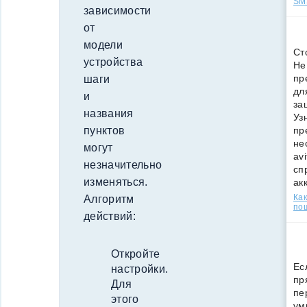
SMS
зависимости
от
модели
Ст
устройства
Не
пр
шаги
дл
и
за
названия
Уз
пунктов
пр
не
могут
av
незначительно
сп
изменяться.
ак
Как
Алгоритм
по
действий:
Откройте
Ес
настройки.
пр
Для
пе
этого
ум