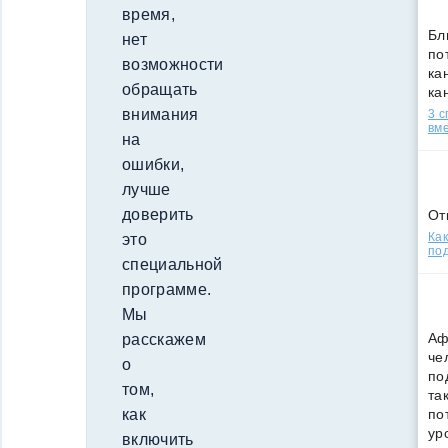
время,
Бл
нет
по
возможности
кан
обращать
ка
внимания
3 
вм
на
ошибки,
лучше
доверить
От
Как
это
под
специальной
программе.
Мы
Аф
расскажем
че
о
по
том,
та
по
как
ур
включить