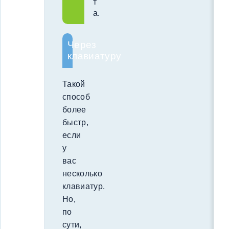
т
а.
Через
клавиатуру
Такой
способ
более
быстр,
если
у
вас
несколько
клавиатур.
Но,
по
сути,