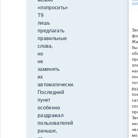
но
«попросить»
Т9
лишь
За
предлагать
фо
правильные
Жа
слова,
бы
об
но
пр
не
зл
заменять
на
по
их
то
автоматически.
ру
Последний
по
пункт
са
со
особенно
пр
раздражал
Зе
пользователей
ни
че
раньше,
мо