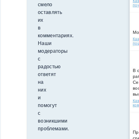
Ка
смело
поч
оставлять
их
в
Мо
комментариях.
Как
Наши
по
модераторы
с
радостью
В 
ответят
ра
на
Се
во
них
вы
и
Ка
помогут
ко
с
возникшими
проблемами.
Пр
ср