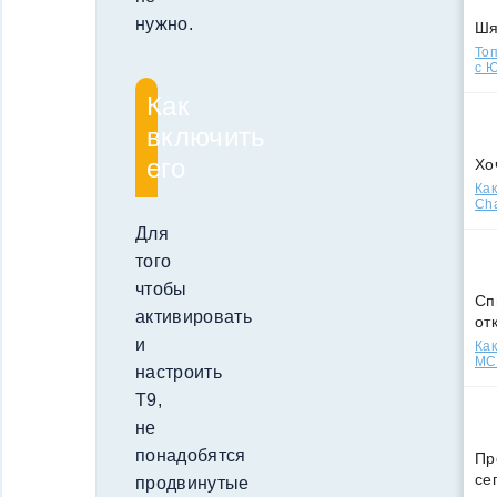
нужно.
Ш
Топ
с Ю
Как
включить
его
Хо
Как
Cha
Для
того
чтобы
Сп
активировать
от
и
Как
МСС
настроить
Т9,
не
понадобятся
Пр
се
продвинутые