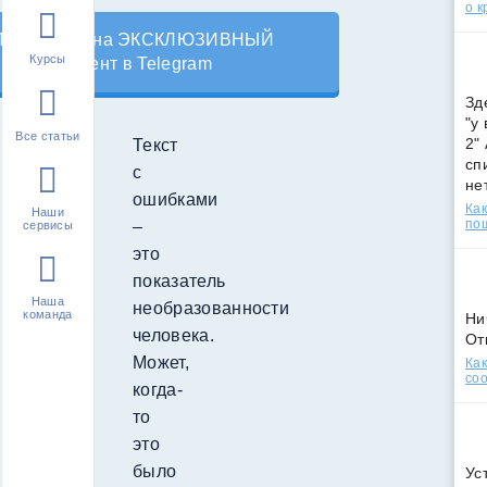
о к
Подпишись на ЭКСКЛЮЗИВНЫЙ
Курсы
контент в Telegram
Зд
"у
Все статьи
2"
Текст
сп
с
не
ошибками
Как
Наши
по
–
сервисы
это
показатель
Наша
необразованности
команда
Ни
человека.
От
Может,
Как
соо
когда-
то
это
было
Ус