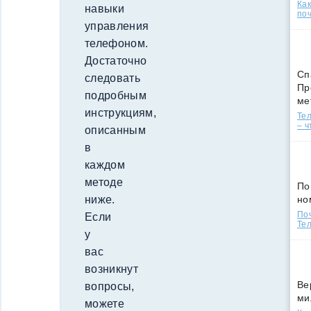
Ка
навыки
поч
управления
телефоном.
Достаточно
Сп
следовать
Пр
подробным
ме
инструкциям,
Тел
– ч
описанным
в
каждом
методе
По
но
ниже.
По
Если
Тел
у
вас
возникнут
Ве
вопросы,
ми
можете