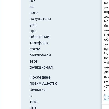
из-
ра
за
да
се
чего
де
покупатели
ма
уже
бо
ун
при
ПЛ
обретении
об
телефона
же
од
сразу
Че
выключали
не
этот
уч
уд
функционал.
ди
вс
Последнее
ре
преимущество
лу
функции
ме
в
Что
оно
том,
что