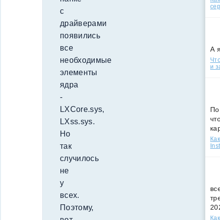
сер
с
драйверами
появились
все
А 
необходимые
Что
и з
элементы
ядра
-
LXCore.sys,
По
чт
LXss.sys.
ка
Но
Как
так
Ins
случилось
не
у
вс
всех.
тр
20
Поэтому,
Как
вот