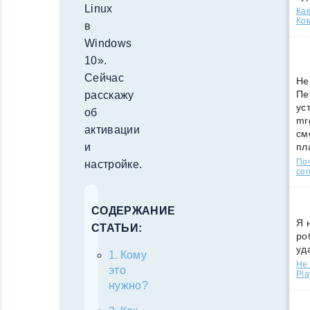
Linux
Как
Ко
в
Windows
10».
Сейчас
Не
Пе
расскажу
ус
об
mr
активации
см
пл
и
По
настройке.
сег
СОДЕРЖАНИЕ
Я 
СТАТЬИ:
ро
уд
Кому
Не 
это
Pla
нужно?