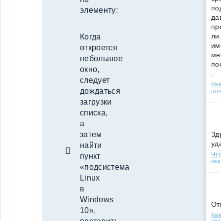
по
элементу:
да
пр
ли
Когда
им
откроется
мн
небольшое
по
окно,
.
следует
Ка
дождаться
поч
загрузки
списка,
а
Зд
затем
уд
найти
Что
пункт
как
«подсистема
Linux
в
Windows
От
10»,
Как