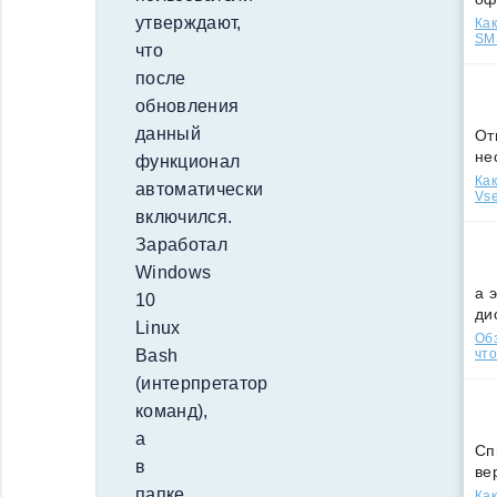
утверждают,
Как
SMS
что
после
обновления
данный
От
не
функционал
Как
автоматически
Vse
включился.
Заработал
Windows
а 
10
ди
Linux
Обз
что
Bash
(интерпретатор
команд),
а
Сп
в
ве
папке
Как