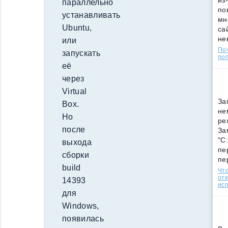
из
параллельно
по
устанавливать
мн
Ubuntu,
са
не
или
По
запускать
поп
её
через
Virtual
За
Box.
не
Но
ре
после
За
"C
выхода
пе
сборки
пе
build
Что
от
14393
ис
для
Windows,
появилась