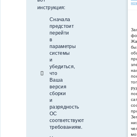
но
инструкция:
Сначала
предстоит
За
перейти
фо
в
Жа
параметры
бы
об
системы
пр
и
зл
убедиться,
на
что
по
Ваша
то
версия
ру
сборки
по
са
и
со
разрядность
пр
ОС
Зе
соответствуют
ни
требованиям.
че
мо