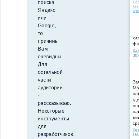
поиска
Есл
как
Яндекс
ср
или
Google,
то
ки
причины
фа
Вам
Как
неу
очевидны.
Для
остальной
части
За
аудитории
Мо
на
-
гд
рассказываю.
не
Некоторые
на
де
инструменты
ср
для
Как
разработчиков,
за