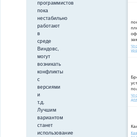
программистов
пока
нестабильно
по
работают
пл
в
оф
за
среде
Что
Виндовс,
уро
могут
возникать
конфликты
Бр
с
ус
версиями
по
и
Что
для
т.д.
Лучшим
вариантом
станет
Ка
использование
Как