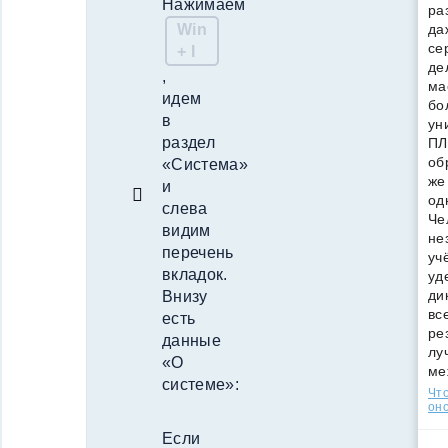
Нажимаем
ра
да
Win
се
+ I
де
,
ма
идем
бо
в
ун
раздел
ПЛ
об
«Система»
же
и
од
слева
Че
видим
не
перечень
уч
вкладок.
уд
ди
Внизу
вс
есть
ре
данные
лу
«О
ме
системе»:
Что
оно
Если