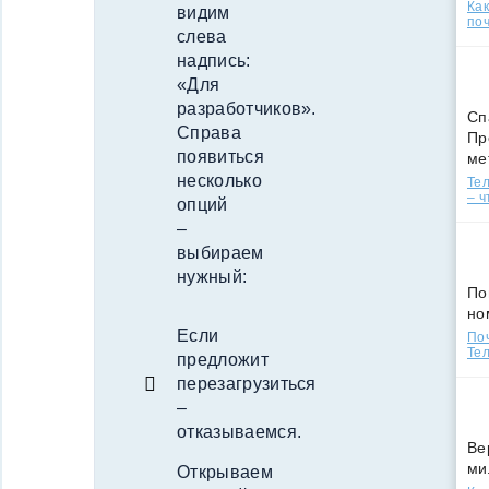
Ка
видим
поч
слева
надпись:
«Для
разработчиков».
Сп
Справа
Пр
появиться
ме
несколько
Тел
– ч
опций
–
выбираем
нужный:
По
но
Если
По
Тел
предложит
перезагрузиться
–
отказываемся.
Ве
ми
Открываем