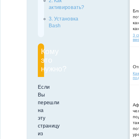
Как
активировать?
Бл
по
Установка
кан
Bash
ка
3 
вм
Кому
это
От
нужно?
Как
под
Если
Вы
перешли
Аф
на
че
по
эту
та
страницу
по
из
ур