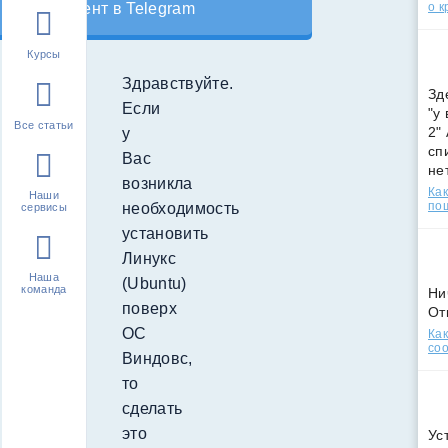
о к
контент в Telegram
Курсы
Здравствуйте.
Зд
Если
"у
Все статьи
2"
у
сп
Вас
не
возникла
Как
Наши
по
необходимость
сервисы
установить
Линукс
Наша
(Ubuntu)
команда
Ни
поверх
От
ОС
Как
соо
Виндовс,
то
сделать
это
Ус