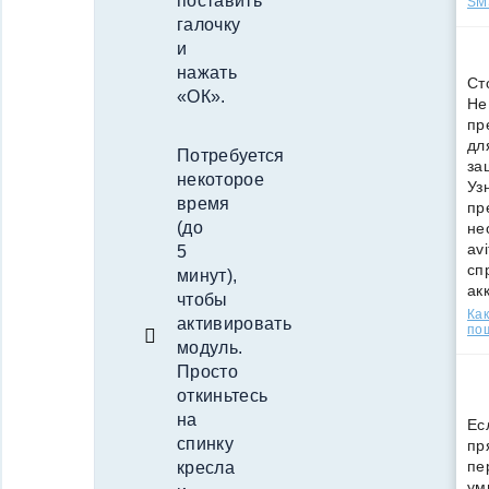
поставить
SMS
галочку
и
нажать
Ст
«ОК».
Не
пр
дл
Потребуется
за
некоторое
Уз
время
пр
(до
не
av
5
сп
минут),
ак
чтобы
Как
активировать
по
модуль.
Просто
откиньтесь
на
Ес
спинку
пр
пе
кресла
ум