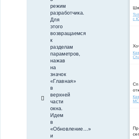
режим
Ш
разработчика.
Топ
с Ю
Для
этого
возвращаемся
к
Хо
разделам
Как
параметров,
Cha
нажав
на
значок
«Главная»
Сп
в
от
верхней
Как
МСС
части
окна.
Идем
в
Пр
«Обновление…»
се
и