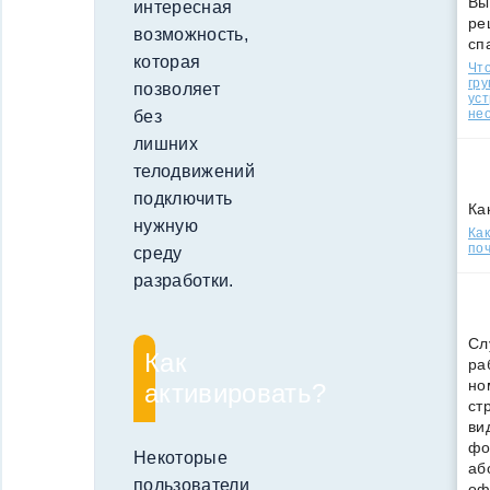
Вы
интересная
ре
возможность,
сп
которая
Что
гр
позволяет
уст
нео
без
лишних
телодвижений
подключить
Ка
нужную
Ка
поч
среду
разработки.
Сл
Как
ра
но
активировать?
ст
ви
фо
Некоторые
аб
пользователи
оф