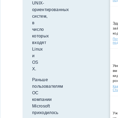
по
UNIX-
ориентированных
систем,
в
Зд
за
число
ко
которых
По
входят
под
Linux
и
OS
Ув
X.
вм
ки
Раньше
ро
пользователям
Как
Che
ОС
компании
Microsoft
приходилось
Уж