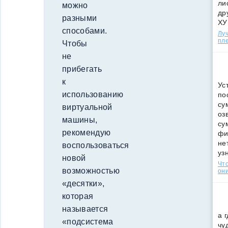
ли
можно
др
разными
ХУ
способами.
Лу
пле
Чтобы
не
прибегать
к
Ус
использованию
по
су
виртуальной
оз
машины,
су
рекомендую
фи
не
воспользоваться
уз
новой
Что
возможностью
они
«десятки»,
которая
называется
а 
«подсистема
чу