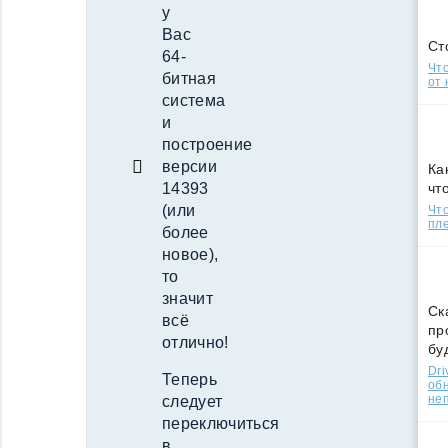
у
Вас
Ст
64-
Что
битная
от 
система
и
построение
версии
Ка
чт
14393
(или
Что
пле
более
новое),
то
значит
Ск
всё
пр
отлично!
бу
Dri
Теперь
об
не
следует
переключиться
в