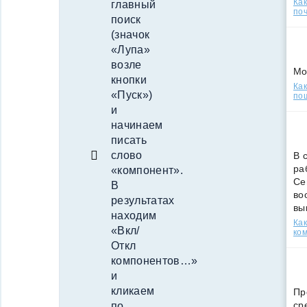
Ка
главный
поч
поиск
(значок
«Лупа»
возле
Мо
кнопки
Как
«Пуск»)
по
и
начинаем
писать
слово
В 
ра
«компонент».
Се
В
во
результатах
вы
находим
Ка
«Вкл/
ко
Откл
компонентов…»
и
кликаем
Пр
ср
по