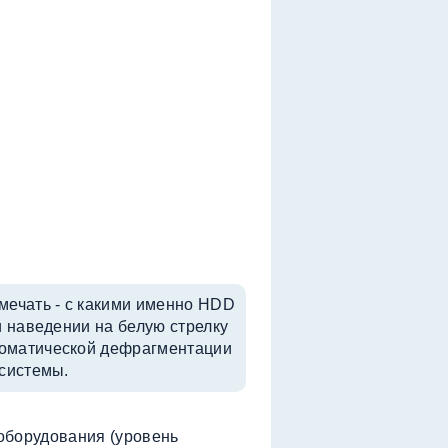
мечать - с какими именно HDD
и наведении на белую стрелку
томатической дефрагментации
 системы.
оборудования (уровень