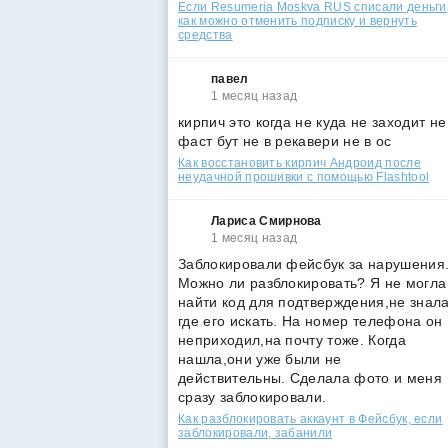
Если Resumeria Moskva RUS списали деньги
как можно отменить подписку и вернуть
средства
павел
1 месяц назад
кирпич это когда не куда не заходит не
фаст бут не в рекавери не в ос
Как восстановить кирпич Андроид после
неудачной прошивки с помощью Flashtool
Лариса Смирнова
1 месяц назад
Заблокировали фейсбук за нарушения
Можно ли разблокировать? Я не могла
найти код для подтверждения,не знал
где его искать. На номер телефона он
неприходил,на почту тоже. Когда
нашла,они уже были не
действительны. Сделала фото и меня
сразу заблокировали.
Как разблокировать аккаунт в Фейсбук, если
заблокировали, забанили