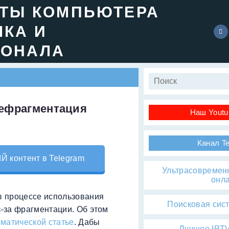
ЕТЫ КОМПЬЮТЕРА
ЧКА И
ИОНАЛА
 дефрагментация
Наш Youtu
Канал T
контент в Telegram
Ультрасовремен
онл
 в процессе использования
Поисковая сис
з-за фрагментации. Об этом
ематической статье
. Дабы
Лучшее IPTV