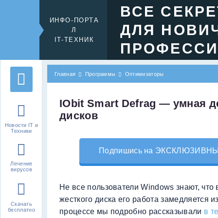
ВСЕ СЕКР
ИНФО-ПОРТА
ДЛЯ НОВИ
Л
IT-ТЕХНИК
ПРОФЕСС
Главная
Программы
Оптимизаторы
IObit Smart Defrag — умная
дисков
Новости IT и
Техники
Подпишись на ЭКСКЛЮЗИВНЫЙ 
Лечение
вирусов
Не все пользователи Windows знают, что
жесткого диска его работа замедляется и
Скачать
бесплатно
процессе мы подробно рассказывали
в т