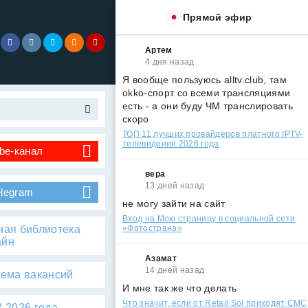
Прямой эфир
Артем
4 дня назад
Я вообще пользуюсь alltv.club, там
okko-спорт со всеми трансляциями
есть - а они буду ЧМ транслировать
скоро
ТОП 11 лучших провайдеров платного IPTV-
телевидения 2026 года
be-канал
вера
13 дней назад
elegram
не могу зайти на сайт
Вход на Мою страницу в социальной сети
ная библиотека
«Фотострана»
айн
Азамат
14 дней назад
тема вакансий
И мне так же что делать
Что значит, если от Retail Sol приходят СМС
 2026 года