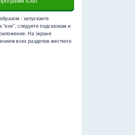
рограмм IObit
бразом - запускаете
"exe", следуете подсказкам и
приложение. На экране
лением всех разделов жесткого