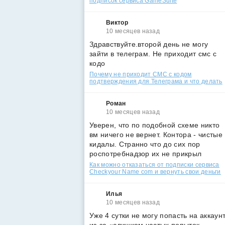
подписок сервиса GameSuite
Виктор
10 месяцев назад
Здравствуйте.второй день не могу
зайти в телеграм. Не приходит смс с
кодо
Почему не приходит СМС с кодом
подтверждения для Телеграма и что делать
Роман
10 месяцев назад
Уверен, что по подобной схеме никто
вм ничего не вернет. Контора - чистые
кидалы. Странно что до сих пор
роспотребнадзор их не прикрыл
Как можно отказаться от подписки сервиса
Checkyour Name com и вернуть свои деньги
Илья
10 месяцев назад
Уже 4 сутки не могу попасть на аккаун