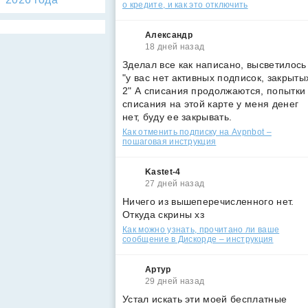
о кредите, и как это отключить
Александр
18 дней назад
Зделал все как написано, высветилось
"у вас нет активных подписок, закрыты
2" А списания продолжаются, попытки
списания на этой карте у меня денег
нет, буду ее закрывать.
Как отменить подписку на Avpnbot –
пошаговая инструкция
Kastet-4
27 дней назад
Ничего из вышеперечисленного нет.
Откуда скрины хз
Как можно узнать, прочитано ли ваше
сообщение в Дискорде – инструкция
Артур
29 дней назад
Устал искать эти моей бесплатные