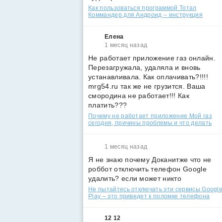
Как пользоваться программой Тотал
Коммандер для Андроид – инструкция
Елена
1 месяц назад
Не работает приложение газ онлайн.
Перезагружала, удаляла и вновь
устанавливала. Как оплачивать?!!!!
mrg54.ru так же не грузится. Ваша
смородина не работает!!! Как
платить???
Почему не работает приложение Мой газ
сегодня, причины проблемы и что делать
1 месяц назад
Я не знаю почему Доканитже что не
роббот отключить телефон Google
удалить? если может никто
Не пытайтесь отключать эти сервисы Googl
Play – это приведет к поломке телефона
12 12