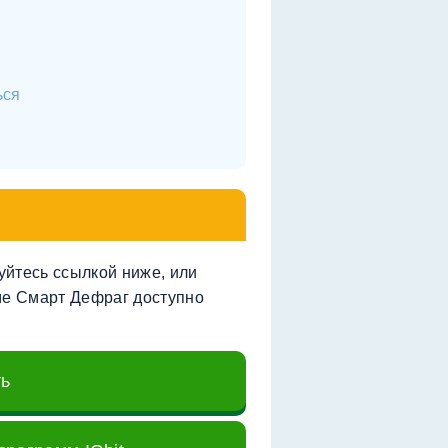
ься
зуйтесь ссылкой ниже, или
оме Смарт Дефраг доступно
ть