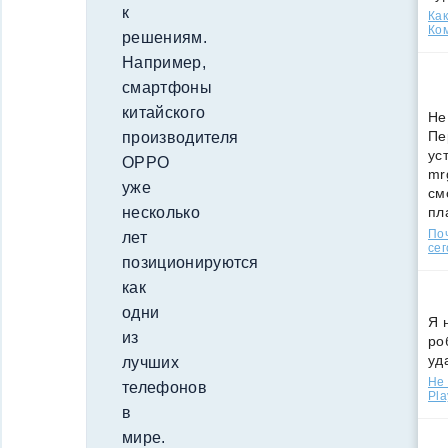
к
Как
Ко
решениям.
Например,
смартфоны
китайского
Не
Пе
производителя
ус
OPPO
mr
уже
см
пл
несколько
По
лет
сег
позиционируются
как
одни
Я 
из
ро
уд
лучших
Не 
телефонов
Pla
в
мире.