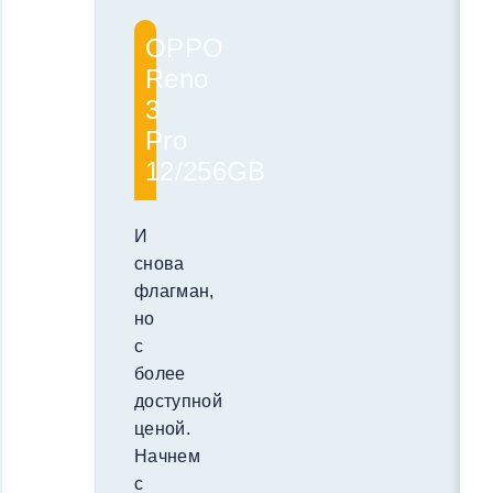
OPPO
Reno
3
Pro
12/256GB
И
снова
флагман,
но
с
более
доступной
ценой.
Начнем
с