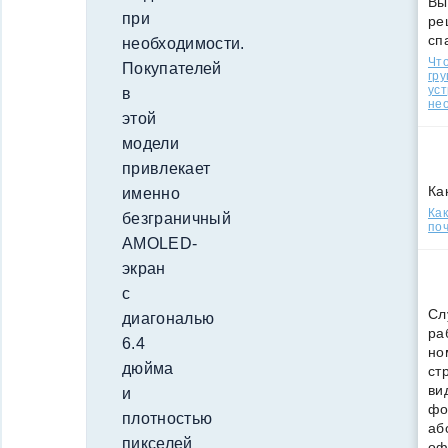
Вы
при
ре
сп
необходимости.
Что
Покупателей
гр
уст
в
нео
этой
модели
привлекает
Ка
именно
Ка
безграничный
поч
AMOLED-
экран
с
Сл
диагональю
ра
6.4
но
дюйма
ст
ви
и
фо
плотностью
аб
пикселей
оф