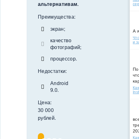
альтернативам.
сер
Преимущества:
экран;
А 
Что
качество
и з
фотографий;
процессор.
По
Недостатки:
чт
ка
Android
Как
9.0.
Ins
Цена:
30 000
рублей.
вс
тр
20
Как