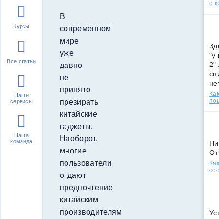
о к
В
Курсы
современном
мире
Зд
уже
"у
Все статьи
2"
давно
сп
не
не
принято
Как
Наши
по
презирать
сервисы
китайские
гаджеты.
Наша
Наоборот,
команда
Ни
многие
От
пользователи
Как
соо
отдают
предпочтение
китайским
производителям
Ус