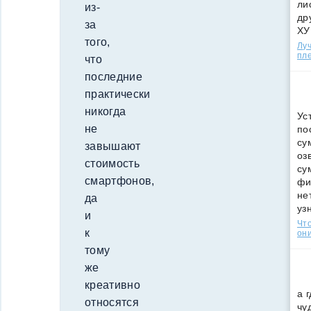
ли
из-
др
за
ХУ
того,
Лу
пле
что
последние
практически
никогда
Ус
не
по
су
завышают
оз
стоимость
су
смартфонов,
фи
не
да
уз
и
Что
к
они
тому
же
креативно
а 
относятся
чу