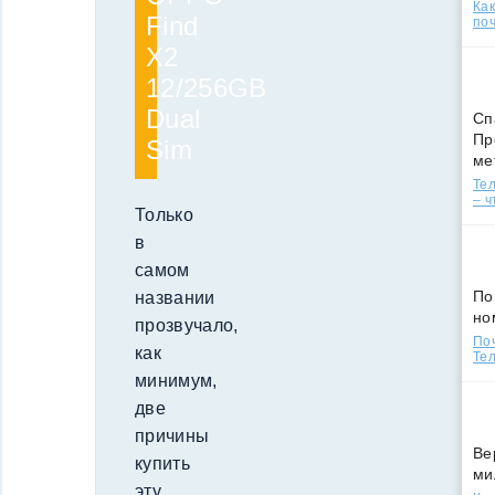
Ка
Find
поч
X2
12/256GB
Dual
Сп
Пр
Sim
ме
Тел
– ч
Только
в
самом
По
названии
но
прозвучало,
По
как
Тел
минимум,
две
причины
Ве
купить
ми
эту