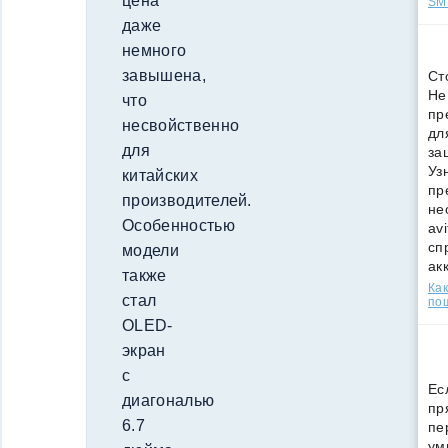
цена
SMS
даже
немного
завышена,
Ст
Не
что
пр
несвойственно
дл
для
за
Уз
китайских
пр
производителей.
не
Особенностью
av
сп
модели
ак
также
Как
стал
по
OLED-
экран
с
Ес
диагональю
пр
6.7
пе
ум