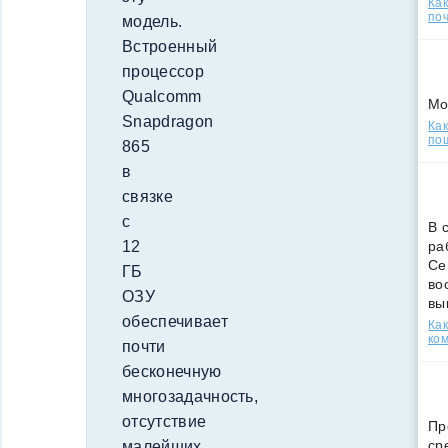
Ка
поч
модель.
Встроенный
процессор
Qualcomm
Мо
Snapdragon
Как
по
865
в
связке
с
В 
12
ра
Се
ГБ
во
ОЗУ
вы
обеспечивает
Ка
ко
почти
бесконечную
многозадачность,
отсутствие
Пр
ср
малейших