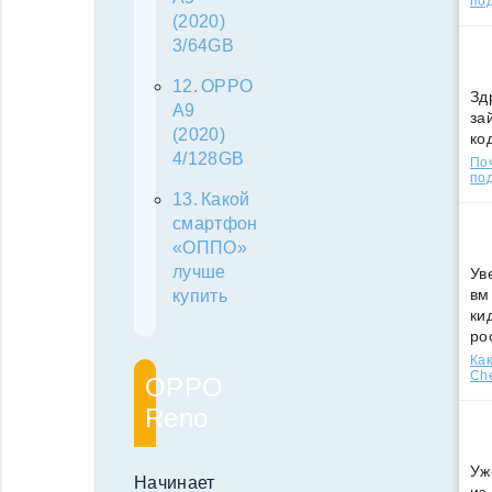
по
(2020)
3/64GB
OPPO
Зд
A9
за
(2020)
ко
4/128GB
По
под
Какой
смартфон
«ОППО»
лучше
Ув
вм
купить
ки
ро
Как
Che
OPPO
Reno
Уж
Начинает