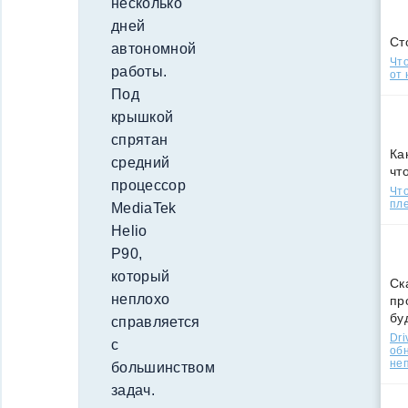
несколько
дней
Ст
автономной
Что
работы.
от 
Под
крышкой
спрятан
Ка
средний
чт
процессор
Что
пле
MediaTek
Helio
P90,
который
Ск
неплохо
пр
бу
справляется
Dri
с
об
не
большинством
задач.