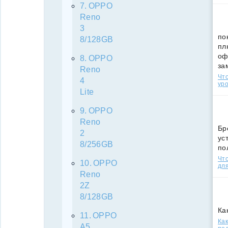
OPPO
Reno
3
по
8/128GB
пл
оф
OPPO
за
Reno
Что
4
уро
Lite
OPPO
Reno
Бр
2
ус
8/256GB
по
Что
OPPO
для
Reno
2Z
8/128GB
Ка
OPPO
Как
A5