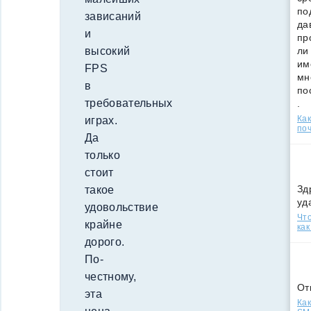
по
зависаний
да
и
пр
высокий
ли
им
FPS
мн
в
по
требовательных
.
Ка
играх.
поч
Да
только
стоит
Зд
такое
уд
удовольствие
Что
крайне
как
дорого.
По-
честному,
От
эта
Как