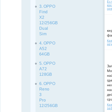
Есл
как
OPPO
ср
Find
X2
12/256GB
Dual
ки
Sim
фа
Как
OPPO
неу
A52
64GB
OPPO
За
A72
Мо
128GB
на
гд
OPPO
не
Reno
на
де
3
ср
Pro
Как
12/256GB
за