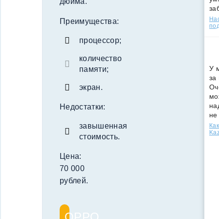
дюйма.
за
Нас
Преимущества:
под
процессор;
количество
У 
памяти;
за
экран.
Оч
мо
на
Недостатки:
не
завышенная
Как
Kaz
стоимость.
Цена:
70 000
рублей.
OPPO