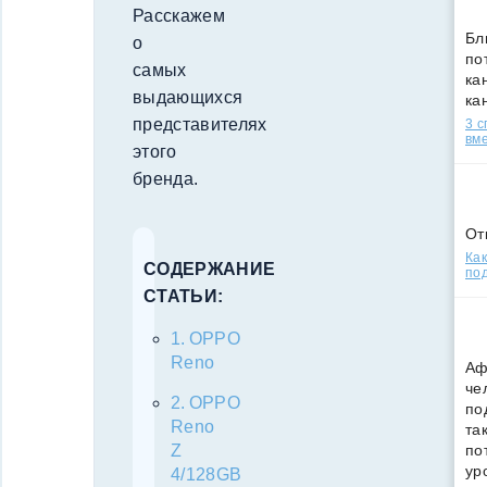
Расскажем
Бл
о
по
самых
кан
выдающихся
ка
представителях
3 
вм
этого
бренда.
От
Как
СОДЕРЖАНИЕ
под
СТАТЬИ:
OPPO
Reno
Аф
че
OPPO
по
Reno
та
по
Z
ур
4/128GB