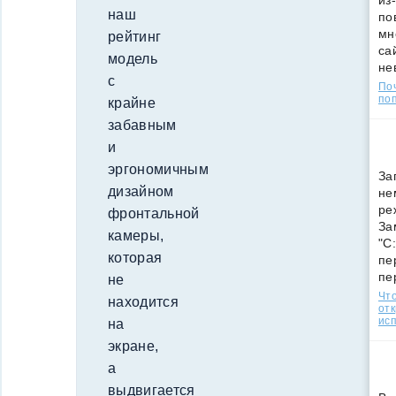
из
наш
по
мн
рейтинг
са
модель
не
с
По
поп
крайне
забавным
и
эргономичным
За
дизайном
не
ре
фронтальной
За
камеры,
"C
которая
пе
пе
не
Что
находится
от
ис
на
экране,
а
выдвигается