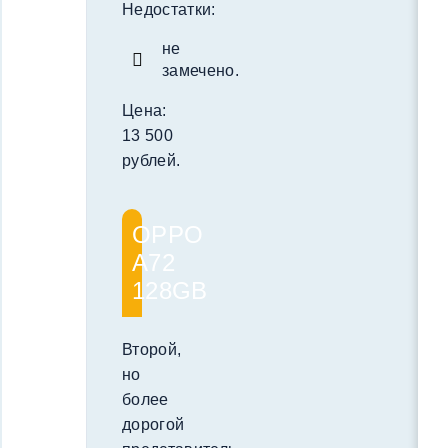
Недостатки:
не
замечено.
Цена:
13 500
рублей.
OPPO
A72
128GB
Второй,
но
более
дорогой