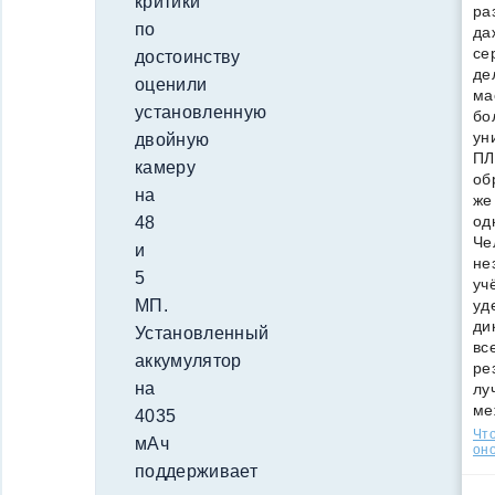
критики
ра
по
да
се
достоинству
де
оценили
ма
установленную
бо
ун
двойную
ПЛ
камеру
об
на
же
од
48
Че
и
не
5
уч
уд
МП.
ди
Установленный
вс
аккумулятор
ре
на
лу
ме
4035
Что
мАч
оно
поддерживает