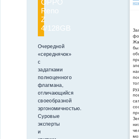
OPPO
но
Reno
Z
4/128GB
За
фо
Жа
Очередной
бы
об
«середнячок»
пр
с
зл
задатками
на
по
полноценного
то
флагмана,
ру
отличающийся
по
своеобразной
са
со
эргономичностью.
пр
Суровые
Зе
эксперты
ни
че
и
мо