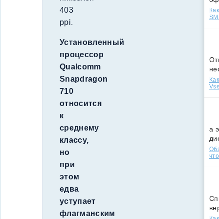
403
Как
SMS
ppi.
Установленный
процессор
От
Qualcomm
не
Snapdragon
Как
Vse
710
относится
к
среднему
а 
ди
классу,
Обз
но
что
при
этом
едва
Сп
уступает
ве
флагманским
Как