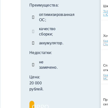
Преимущества:
Ш
Топ
оптимизированная
с Ю
ОС;
качество
сборки;
Хо
Как
аккумулятор.
Cha
Недостатки:
не
Сп
замечено.
от
Как
Цена:
МСС
20 000
рублей.
Пр
се
OPPO