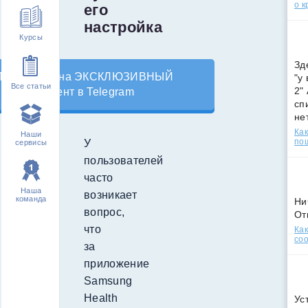
о к
его
настройка
Курсы
Зд
Подпишись на ЭКСКЛЮЗИВНЫЙ
"у
Все статьи
2"
контент в Telegram
сп
не
Как
Наши
по
У
сервисы
пользователей
часто
Наша
возникает
команда
Ни
вопрос,
От
что
Как
соо
за
приложение
Samsung
Health
Ус