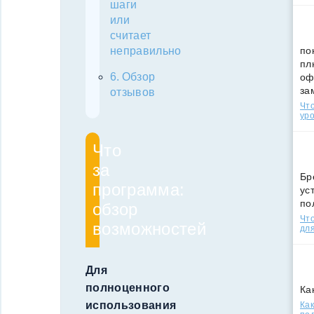
шаги
или
считает
по
неправильно
пл
Обзор
оф
за
отзывов
Что
уро
Что
за
Бр
программа:
ус
по
обзор
Что
возможностей
для
Для
полноценного
Ка
использования
Как