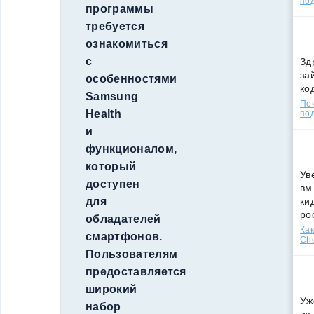
по
программы
требуется
ознакомиться
с
Зд
за
особенностями
ко
Samsung
По
Health
под
и
функционалом,
который
Ув
доступен
вм
ки
для
ро
обладателей
Как
смартфонов.
Che
Пользователям
предоставляется
широкий
Уж
набор