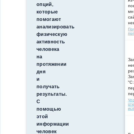
из
опций,
по
мн
которые
са
помогают
не
анализировать
По
поп
физическую
активность
человека
на
За
протяжении
не
ре
дня
За
и
"C
получать
пе
пе
результаты.
Что
С
от
ис
помощью
этой
информации
человек