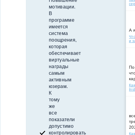
Повышение
сер
мотивации.
В
программе
имеется
А 
система
Что
поощрения,
и з
которая
обеспечивает
виртуальные
награды
По
чт
самым
ка
активным
Как
юзерам.
Ins
К
тому
же
все
вс
показатели
тр
допустимо
20
контролировать
Как