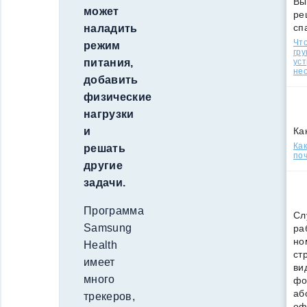
Вы
может
ре
сп
наладить
Что
режим
гр
уст
питания,
нео
добавить
физические
нагрузки
Ка
и
Ка
решать
поч
другие
задачи.
Программа
Сл
Samsung
ра
но
Health
ст
имеет
ви
много
фо
аб
трекеров,
оф