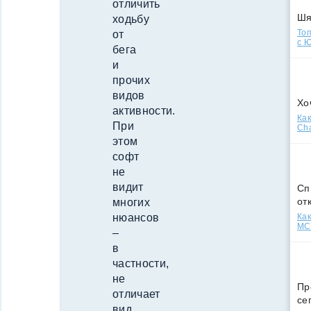
отличить
Ш
ходьбу
Топ
от
с Ю
бега
и
прочих
видов
Хо
активности.
Как
При
Cha
этом
софт
не
видит
Сп
от
многих
Как
нюансов
МСС
–
в
частности,
не
Пр
отличает
се
вид