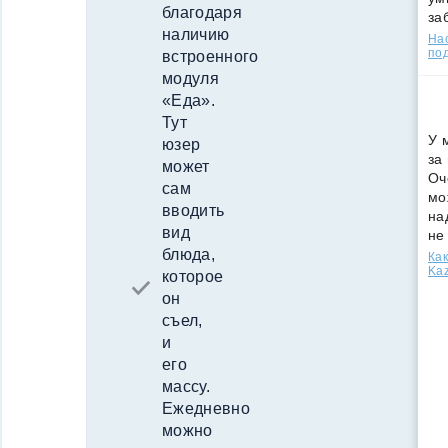
благодаря
за
наличию
Нас
под
встроенного
модуля
«Еда».
Тут
У 
юзер
за
может
Оч
сам
мо
вводить
на
вид
не
блюда,
Как
Kaz
которое
он
съел,
и
его
массу.
Ежедневно
можно