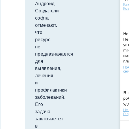
Андроид.
Как
Ко
Создатели
софта
отмечают,
что
Не
Пе
ресурс
ус
не
mr
предназначается
см
пл
для
По
выявления,
сег
лечения
и
профилактики
Я 
заболеваний.
ро
уд
Его
Не 
задача
Pla
заключается
в