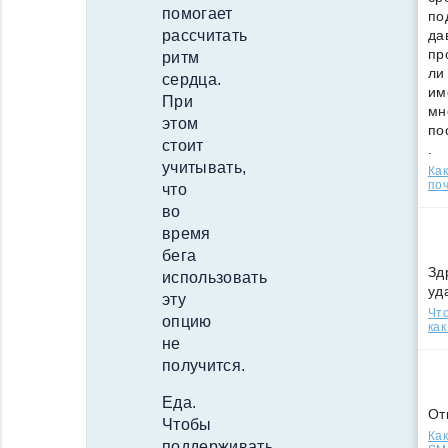
помогает
по
да
рассчитать
пр
ритм
ли
сердца.
им
При
мн
этом
по
стоит
.
учитывать,
Ка
поч
что
во
время
бега
Зд
использовать
уд
эту
Что
опцию
как
не
получится.
Еда.
От
Чтобы
Как
поддерживать