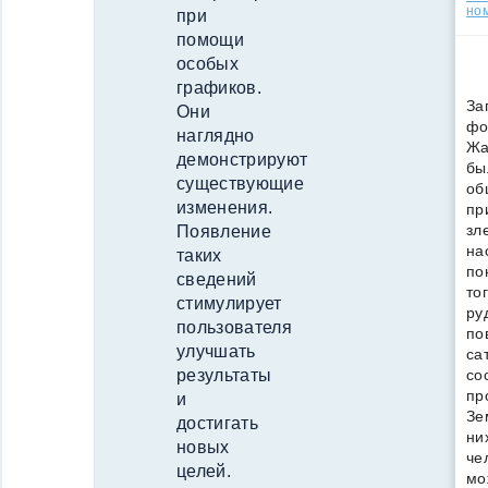
но
при
помощи
особых
графиков.
За
Они
фо
наглядно
Жа
демонстрируют
бы
существующие
об
изменения.
пр
зл
Появление
на
таких
по
сведений
то
стимулирует
ру
пользователя
по
улучшать
са
со
результаты
пр
и
Зе
достигать
ни
новых
че
целей.
мо