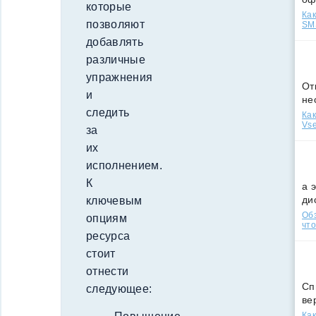
которые
Как
позволяют
SMS
добавлять
различные
упражнения
От
и
не
следить
Как
Vse
за
их
исполнением.
К
а 
ди
ключевым
Обз
опциям
что
ресурса
стоит
отнести
Сп
следующее:
ве
Как