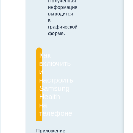
Полученная
информация
выводится
в
графической
форме.
Как
включить
и
настроить
Samsung
Health
на
телефоне
Приложение