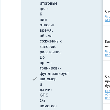
итоговые
цели.
Ст
К
Что
ним
от 
относят
время,
объем
сожженных
Ка
чт
калорий,
Что
расстояние.
пле
Во
время
тренировки
функционирует
Ск
шагомер
пр
и
бу
датчик
Dri
об
GPS.
не
Он
помогает