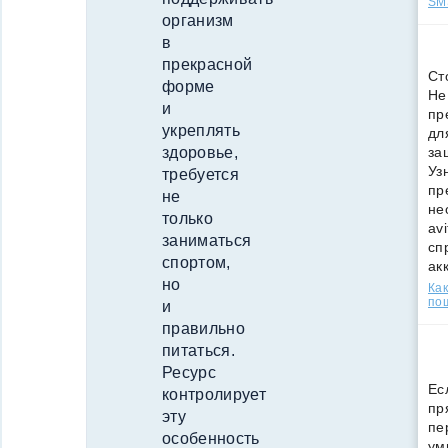
SMS
организм
в
прекрасной
Ст
форме
Не
и
пр
укреплять
дл
за
здоровье,
Уз
требуется
пр
не
не
только
av
заниматься
сп
спортом,
ак
но
Как
по
и
правильно
питаться.
Ресурс
Ес
контролирует
пр
эту
пе
особенность
ум