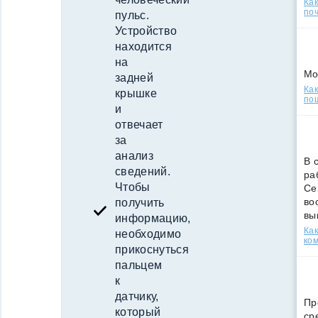
Ка
поч
пульс.
Устройство
находится
на
Мо
задней
Как
крышке
по
и
отвечает
за
анализ
В 
сведений.
ра
Чтобы
Се
во
получить
вы
информацию,
Ка
необходимо
ко
прикоснуться
пальцем
к
датчику,
Пр
который
ср