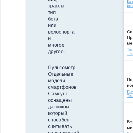
Ка
трассы,
поч
тип
бега
или
Сп
велоспорта
Пр
и
ме
многое
Тел
другое.
– ч
Пульсометр.
Отдельные
По
модели
но
смартфонов
По
Самсунг
Тел
оснащены
датчиком,
который
способен
Ве
считывать
ми
человеческий