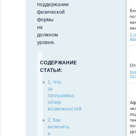
поддержании
Бл
физической
по
формы
кан
на
ка
должном
3 
вм
уровне.
СОДЕРЖАНИЕ
От
СТАТЬИ:
Как
под
Что
за
программа:
обзор
Аф
че
возможностей
по
та
Как
по
включить
ур
и