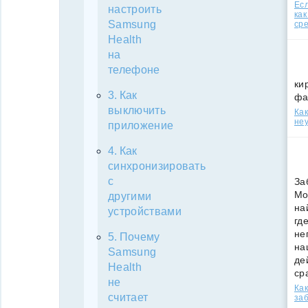
Есл
настроить
как
Samsung
ср
Health
на
телефоне
ки
Как
фа
выключить
Как
неу
приложение
Как
синхронизировать
с
За
Мо
другими
на
устройствами
гд
не
Почему
на
Samsung
де
Health
ср
не
Как
считает
за