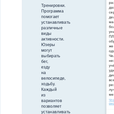
ра
Тренировки.
да
Программа
се
помогает
де
ма
устанавливать
бо
различные
ун
виды
ПЛ
активности.
об
Юзеры
же
могут
од
Че
выбирать
не
бег,
уч
езду
уд
на
ди
велосипеде,
вс
ходьбу.
ре
Каждый
лу
ме
из
Что
вариантов
оно
позволяет
устанавливать