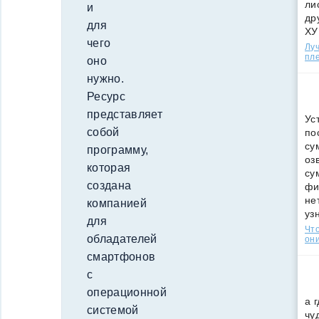
ли
и
др
для
ХУ
чего
Лу
пле
оно
нужно.
Ресурс
представляет
Ус
собой
по
су
программу,
оз
которая
су
создана
фи
не
компанией
уз
для
Что
обладателей
они
смартфонов
с
операционной
а 
системой
чу