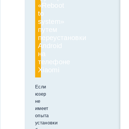
«Reboot
to
system»
путем
переустановки
Android
на
телефоне
Xiaomi
Если
юзер
не
имеет
опыта
установки