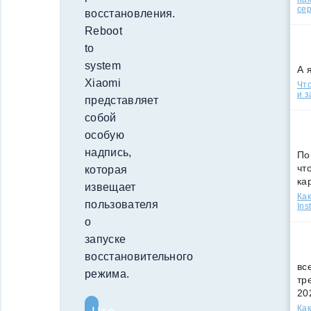
сер
восстановления.
Reboot
to
system
А 
Xiaomi
Что
и з
представляет
собой
особую
надпись,
По
чт
которая
ка
извещает
Как
пользователя
Ins
о
запуске
восстановительного
вс
режима.
тр
20
Как