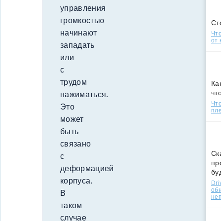
управления
громкостью
Ст
начинают
Что
от 
западать
или
с
трудом
Ка
чт
нажиматься.
Что
Это
пле
может
быть
связано
Ск
с
пр
деформацией
бу
корпуса.
Dri
об
В
не
таком
случае