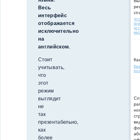
Вы
ре
Весь
сп
интерфейс
Что
отображается
гр
уст
исключительно
нео
на
английском.
Стоит
Ка
Ка
учитывать,
поч
что
этот
режим
Сл
выглядит
ра
не
но
так
ст
ви
презентабельно,
фо
как
аб
более
оф