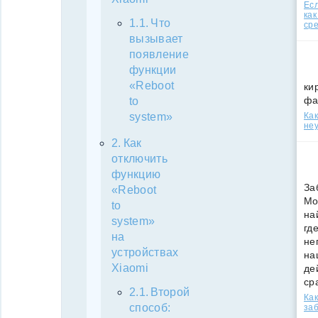
Есл
как
Что
ср
вызывает
появление
функции
«Reboot
ки
фа
to
Как
system»
неу
Как
отключить
функцию
За
«Reboot
Мо
to
на
system»
гд
на
не
устройствах
на
Xiaomi
де
ср
Второй
Как
способ:
за