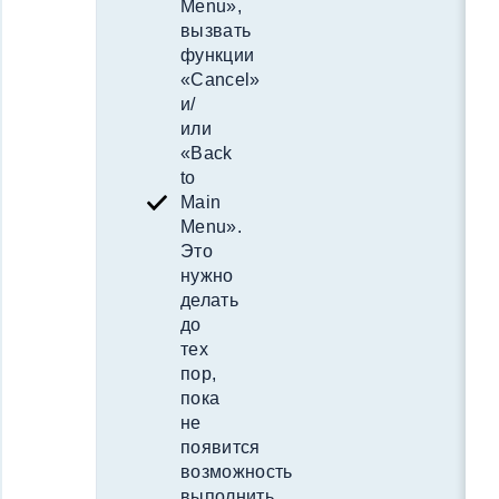
Menu»,
вызвать
функции
«Cancel»
и/
или
«Back
to
Main
Menu».
Это
нужно
делать
до
тех
пор,
пока
не
появится
возможность
выполнить