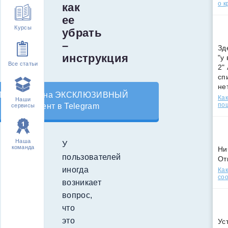
о к
как
ее
Курсы
убрать
–
Зд
инструкция
"у
Все статьи
2"
сп
не
Подпишись на ЭКСКЛЮЗИВНЫЙ
Как
Наши
по
контент в Telegram
сервисы
Наша
У
команда
Ни
пользователей
От
иногда
Как
соо
возникает
вопрос,
что
это
Ус