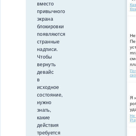
вместо
Как
Ко
привычного
экрана
блокировки
появляются
Не
Пе
странные
ус
надписи.
mr
Чтобы
см
пл
вернуть
По
девайс
сег
в
исходное
состояние,
Я 
нужно
ро
уд
знать,
Не 
какие
Pla
действия
требуется