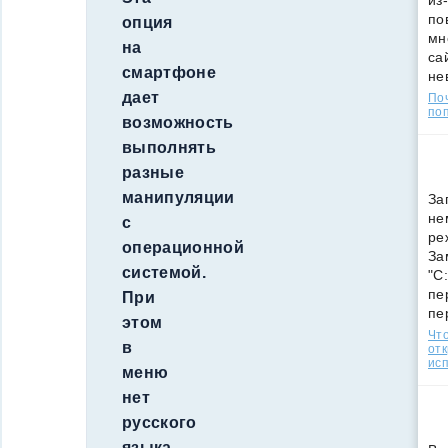
из
по
опция
мн
на
са
смартфоне
не
дает
По
поп
возможность
выполнять
разные
манипуляции
За
не
с
ре
операционной
За
системой.
"C
пе
При
пе
этом
Что
в
от
ис
меню
нет
русского
языка.