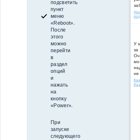
подсветить
за
пункт
Нас
меню
под
«Reboot».
После
этого
можно
У 
за
перейти
Оч
в
мо
раздел
на
опций
не
и
Как
нажать
Kaz
на
кнопку
«Power».
При
запуске
следующего