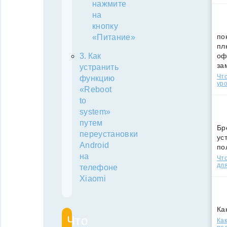
нажмите
на
кнопку
по
«Питание»
пл
оф
Как
за
устранить
Что
функцию
уро
«Reboot
to
system»
путем
Бр
переустановки
ус
Android
по
на
Что
для
телефоне
Xiaomi
Ка
Что
Как