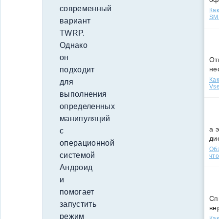
современный
Как
SMS
вариант
TWRP.
Однако
он
От
не
подходит
Как
для
Vse
выполнения
определенных
манипуляций
а 
с
ди
операционной
Обз
системой
что
Андроид
и
помогает
Сп
запустить
ве
режим
Как