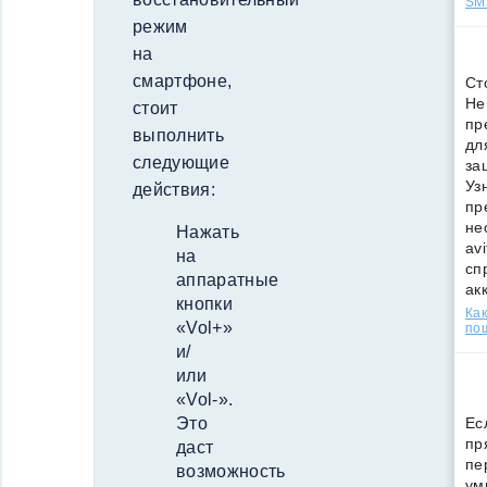
SMS
режим
на
смартфоне,
Ст
Не
стоит
пр
выполнить
дл
следующие
за
Уз
действия:
пр
не
Нажать
av
на
сп
аппаратные
ак
кнопки
Как
«Vol+»
по
и/
или
«Vol-».
Это
Ес
пр
даст
пе
возможность
ум