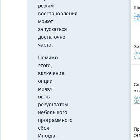
режим
Ш
восстановления
Топ
с Ю
может
запускаться
достаточно
часто.
Хо
Как
Помимо
Cha
этого,
включение
опции
Сп
может
от
быть
Как
МСС
результатом
небольшого
программного
сбоя.
Пр
се
Иногда