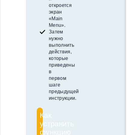
откроется
экран
«Main
Menu».
Затем
нужно
выполнить
действия,
которые
приведены
в
первом
шаге
предыдущей
инструкции.
Как
устранить
функцию