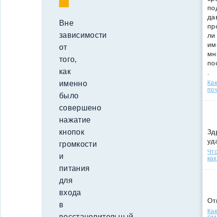
по
да
Вне
пр
зависимости
ли
им
от
мн
того,
по
как
.
именно
Ка
поч
было
совершено
нажатие
кнопок
Зд
уд
громкости
Что
и
как
питания
для
входа
От
в
Как
восстановительный