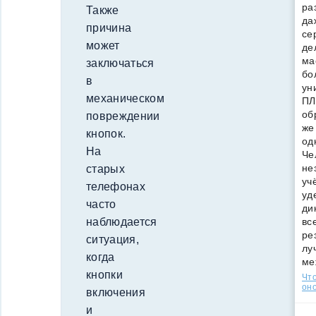
ра
Также
да
причина
се
может
де
ма
заключаться
бо
в
ун
механическом
ПЛ
об
повреждении
же
кнопок.
од
На
Че
не
старых
уч
телефонах
уд
часто
ди
наблюдается
вс
ре
ситуация,
лу
когда
ме
кнопки
Что
оно
включения
и