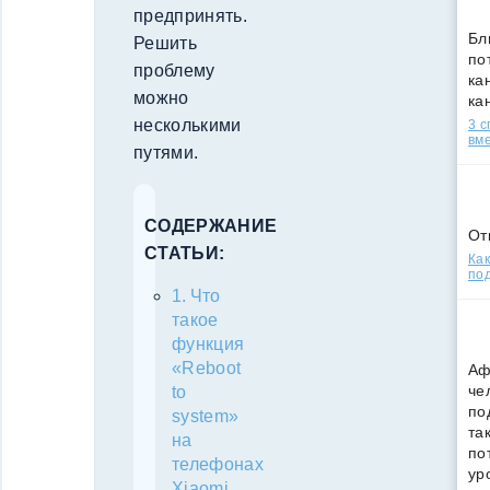
предпринять.
Бл
Решить
по
проблему
кан
можно
ка
несколькими
3 
вм
путями.
СОДЕРЖАНИЕ
От
СТАТЬИ:
Как
под
Что
такое
функция
«Reboot
Аф
че
to
по
system»
та
на
по
телефонах
ур
Xiaomi