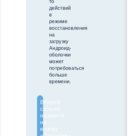
то
действий
в
режиме
восстановления
на
загрузку
Андроид-
оболочки
может
потребоваться
больше
времени.
Второй
способ:
нажмите
на
кнопку
«Питание»