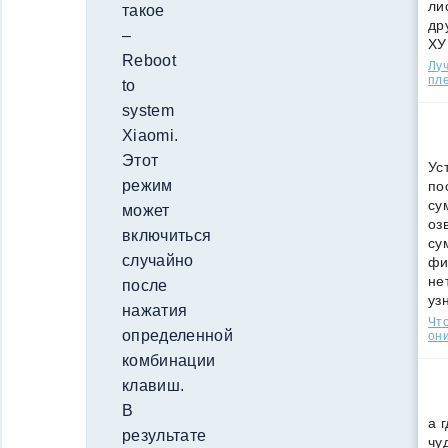
ли
такое
др
–
ХУ
Reboot
Лу
пле
to
system
Xiaomi.
Этот
Ус
режим
по
су
может
оз
включиться
су
случайно
фи
не
после
уз
нажатия
Что
определенной
они
комбинации
клавиш.
В
а 
результате
чу