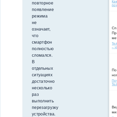
Ка
повторное
поч
появление
режима
не
Сп
означает,
Пр
что
ме
смартфон
Тел
– ч
полностью
сломался.
В
отдельных
По
ситуациях
но
По
достаточно
Тел
несколько
раз
выполнить
Ве
перезагрузку
ми
устройства.