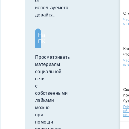
от
используемого
Ст
девайса.
Что
от 
На
ПК
Ка
чт
Просматривать
Что
материалы
пле
социальной
сети
с
Ск
собственными
пр
лайками
бу
Dri
можно
об
при
не
помощи