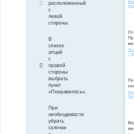
Ка
расположенный
поч
с
левой
стороны.
Сп
Пр
В
ме
списке
Тел
опций
– ч
с
правой
стороны
выбрать
По
пункт
но
«Понравилось».
По
Тел
При
необходимости
убрать
Ве
галочки
ми