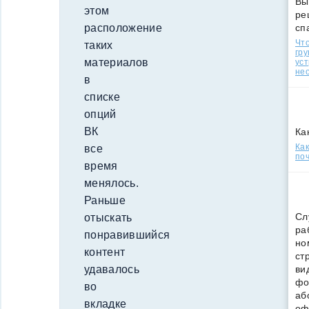
Вы
этом
ре
сп
расположение
Что
таких
гр
материалов
уст
нео
в
списке
опций
ВК
Ка
Ка
все
поч
время
менялось.
Раньше
Сл
отыскать
ра
понравившийся
но
контент
ст
ви
удавалось
фо
во
аб
вкладке
оф