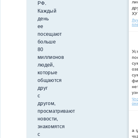
ли
РФ.
др
Каждый
ХУ
день
Лу
пле
ее
посещают
больше
80
Ус
миллионов
по
су
людей,
оз
которые
су
общаются
фи
не
друг
уз
с
Что
другом,
они
просматривают
новости,
знакомятся
а 
с
чу