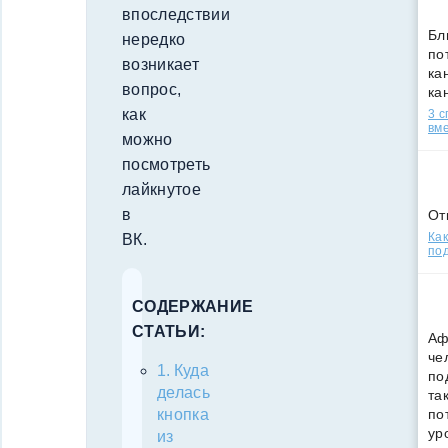
впоследствии
Бл
нередко
по
возникает
кан
вопрос,
ка
как
3 
вм
можно
посмотреть
лайкнутое
в
От
Как
ВК.
под
СОДЕРЖАНИЕ
СТАТЬИ:
Аф
че
Куда
по
делась
та
по
кнопка
ур
из