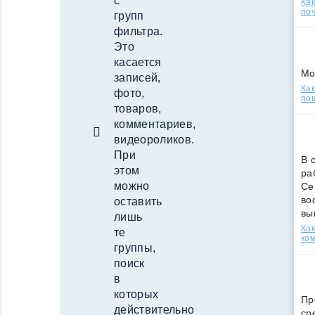
с
Ка
поч
групп
фильтра.
Это
касается
Мо
записей,
Как
фото,
по
товаров,
комментариев,
видеороликов.
При
В 
этом
ра
можно
Се
во
оставить
вы
лишь
Ка
те
ко
группы,
поиск
в
которых
Пр
действительно
ср