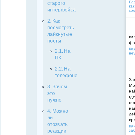
Есл
старого
как
интерфейса
ср
Как
посмотреть
лайкнутые
ки
посты
фа
Как
На
неу
ПК
На
телефоне
За
Мо
Зачем
на
это
гд
нужно
не
на
Можно
де
ли
ср
отозвать
Как
за
реакции