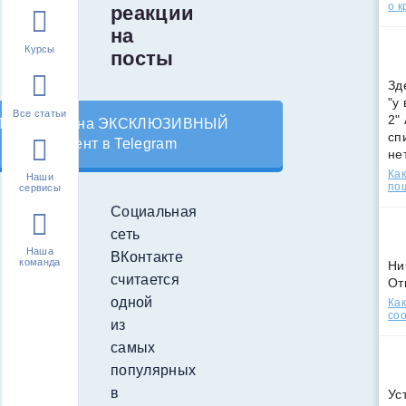
о к
реакции
на
Курсы
посты
Зд
"у
Все статьи
2"
Подпишись на ЭКСКЛЮЗИВНЫЙ
сп
контент в Telegram
не
Как
Наши
по
сервисы
Социальная
сеть
Наша
ВКонтакте
команда
Ни
считается
От
одной
Как
соо
из
самых
популярных
в
Ус