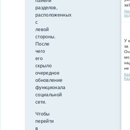
панели
за
разделов,
Нас
расположенных
под
с
левой
стороны.
У 
После
за
чего
Оч
мо
его
на
скрыло
не
очередное
Как
Kaz
обновление
функционала
социальной
сети.
Чтобы
перейти
в