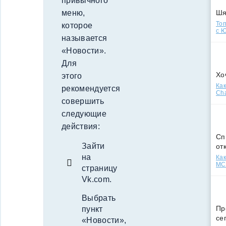
привычного
меню,
Ш
Топ
которое
с Ю
называется
«Новости».
Для
Хо
этого
Как
рекомендуется
Cha
совершить
следующие
действия:
Сп
Зайти
от
на
Как
МСС
страницу
Vk.com.
Выбрать
Пр
пункт
се
«Новости»,