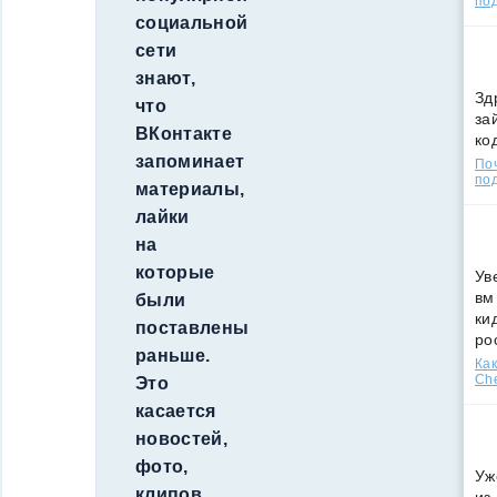
по
социальной
сети
знают,
Зд
что
за
ВКонтакте
ко
запоминает
По
под
материалы,
лайки
на
которые
Ув
вм
были
ки
поставлены
ро
раньше.
Как
Che
Это
касается
новостей,
фото,
Уж
клипов,