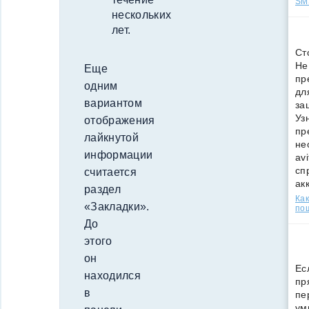
SMS
нескольких
лет.
Ст
Не
Еще
пр
одним
дл
вариантом
за
Уз
отображения
пр
лайкнутой
не
информации
av
сп
считается
ак
раздел
Как
«Закладки».
по
До
этого
он
Ес
находился
пр
в
пе
ум