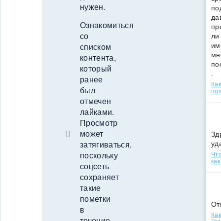
нужен.
по
да
Ознакомиться
пр
со
ли
им
списком
мн
контента,
по
который
.
ранее
Ка
был
поч
отмечен
лайками.
Просмотр
может
Зд
уд
затягиваться,
Что
поскольку
как
соцсеть
сохраняет
такие
пометки
От
в
Как
течение