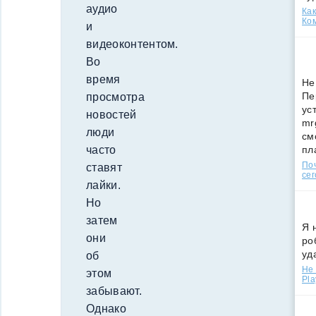
аудио
Как
Ко
и
видеоконтентом.
Во
время
Не
Пе
просмотра
ус
новостей
mr
люди
см
пл
часто
По
ставят
сег
лайки.
Но
затем
Я 
они
ро
уд
об
Не 
этом
Pla
забывают.
Однако