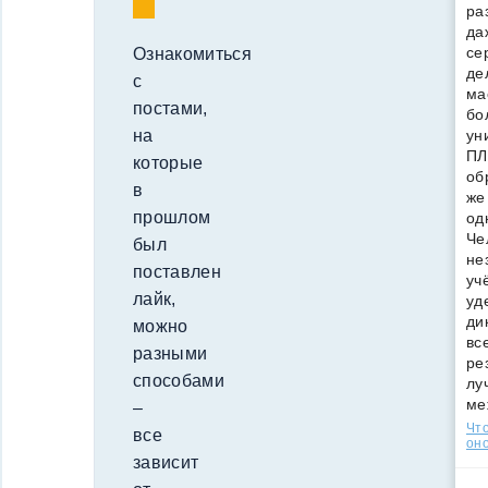
ра
да
се
Ознакомиться
де
с
ма
постами,
бо
ун
на
ПЛ
которые
об
в
же
прошлом
од
Че
был
не
поставлен
уч
лайк,
уд
ди
можно
вс
разными
ре
способами
лу
ме
–
Что
все
оно
зависит