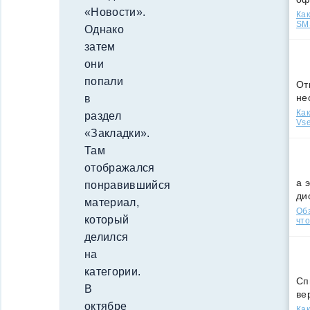
«Новости».
Как
SMS
Однако
затем
они
попали
От
не
в
Как
раздел
Vse
«Закладки».
Там
отображался
а 
понравившийся
ди
материал,
Обз
который
что
делился
на
категории.
Сп
В
ве
октябре
Как