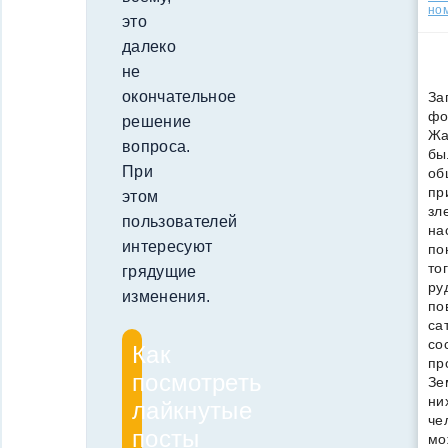
но
это
далеко
не
окончательное
За
фо
решение
Жа
вопроса.
бы
При
об
пр
этом
зл
пользователей
на
интересуют
по
то
грядущие
ру
изменения.
по
са
со
Как
пр
посмотреть
Зе
ни
лайкнутые
че
посты
мо