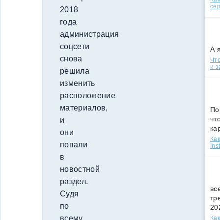
сер
2018
года
администрация
соцсети
А 
снова
Что
и з
решила
изменить
расположение
материалов,
По
чт
и
ка
они
Как
попали
Ins
в
новостной
раздел.
вс
Судя
тр
по
20
всему,
Как