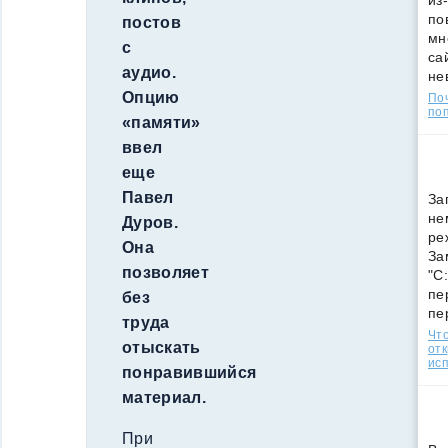
из
по
постов
мн
с
са
аудио.
не
Опцию
По
поп
«памяти»
ввел
еще
Павел
За
не
Дуров.
ре
Она
За
позволяет
"C
пе
без
пе
труда
Что
отыскать
от
ис
понравившийся
материал.
При