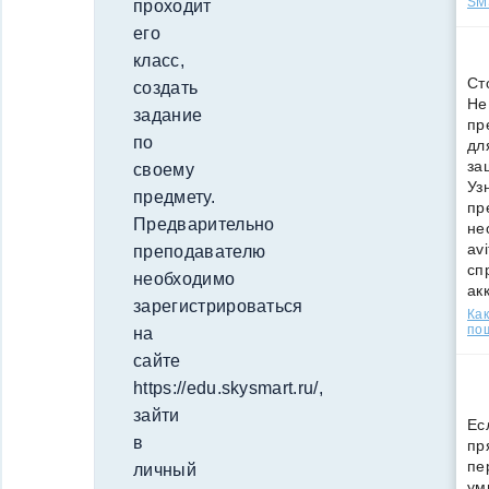
SMS
проходит
его
класс,
Ст
создать
Не
задание
пр
по
дл
за
своему
Уз
предмету.
пр
Предварительно
не
av
преподавателю
сп
необходимо
ак
зарегистрироваться
Как
по
на
сайте
https://edu.skysmart.ru/,
зайти
Ес
в
пр
пе
личный
ум