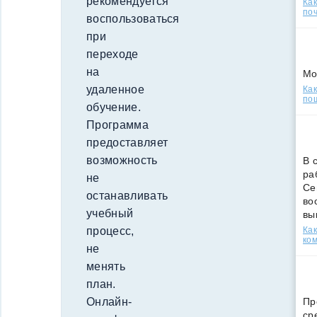
рекомендуется
Ка
поч
воспользоваться
при
переходе
на
Мо
удаленное
Как
по
обучение.
Программа
предоставляет
возможность
В 
ра
не
Се
останавливать
во
учебный
вы
процесс,
Ка
ко
не
менять
план.
Онлайн-
Пр
ср