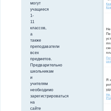
могут
Как
Ко
учащиеся
1-
11
классов,
Не
Пе
а
ус
также
mr
преподаватели
см
пл
всех
По
предметов.
сег
Предварительно
школьникам
и
Я 
учителям
ро
уд
необходимо
Не 
зарегистрироваться
Pla
на
сайте