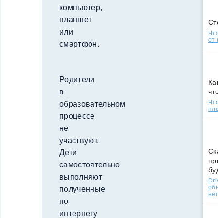
компьютер,
планшет
Ст
или
Что
от 
смартфон.
Родители
Ка
чт
в
Что
образовательном
пле
процессе
не
участвуют.
Ск
Дети
пр
самостоятельно
бу
выполняют
Dri
об
полученные
не
по
интернету