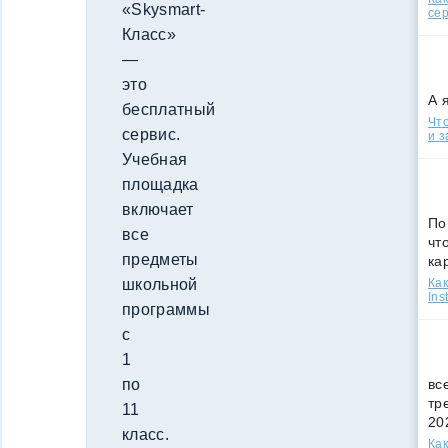
«Skysmart-
сер
Класс»
—
это
А 
бесплатный
Что
сервис.
и з
Учебная
площадка
включает
По
все
чт
предметы
ка
Как
школьной
Ins
программы
с
1
вс
по
тр
11
20
класс.
Как