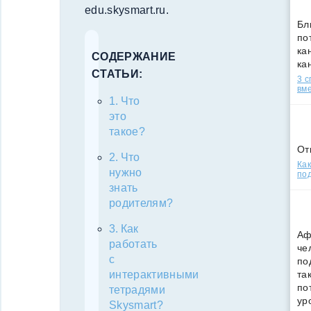
edu.skysmart.ru.
Бл
по
кан
СОДЕРЖАНИЕ
ка
СТАТЬИ:
3 
вм
Что
это
такое?
От
Что
Как
нужно
под
знать
родителям?
Как
Аф
работать
че
с
по
та
интерактивными
по
тетрадями
ур
Skysmart?