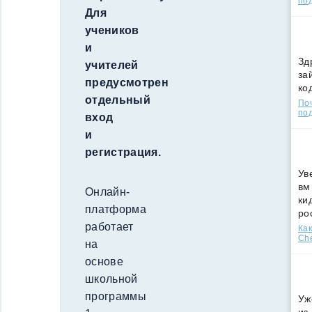
по
Для
учеников
и
Зд
учителей
за
предусмотрен
ко
отдельный
По
под
вход
и
регистрация.
Ув
вм
Онлайн-
ки
платформа
ро
работает
Как
Che
на
основе
школьной
программы
Уж