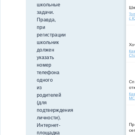
школьные
Ш
задачи.
Топ
с Ю
Правда,
при
регистрации
школьник
Хо
должен
Как
Cha
указать
номер
телефона
одного
Сп
от
из
Как
родителей
МСС
(для
подтверждения
личности).
Пр
Интернет-
се
площадка