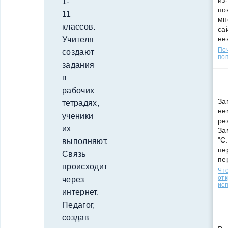
из
1-
по
11
мн
классов.
са
не
Учителя
По
создают
поп
задания
в
рабочих
За
тетрадях,
не
ученики
ре
их
За
"C
выполняют.
пе
Связь
пе
происходит
Что
от
через
ис
интернет.
Педагог,
создав