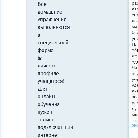
ра
Все
да
домашние
се
упражнения
де
ма
выполняются
бо
в
ун
специальной
ПЛ
об
форме
же
(в
од
личном
Че
не
профиле
уч
учащегося).
уд
Для
ди
онлайн-
вс
ре
обучения
лу
нужен
ме
только
Что
оно
подключенный
интернет,