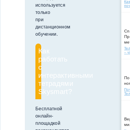
Ка
используется
поч
только
при
дистанционном
Сп
обучении.
Пр
ме
Тел
Как
– ч
работать
с
интерактивными
По
тетрадями
но
Skysmart?
По
Тел
Бесплатной
онлайн-
Ве
площадкой
ми