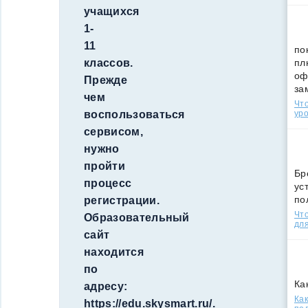
учащихся
1-
11
по
пл
классов.
оф
Прежде
за
чем
Что
уро
воспользоваться
сервисом,
нужно
пройти
Бр
процесс
ус
по
регистрации.
Что
Образовательный
для
сайт
находится
по
Ка
адресу:
Как
https://edu.skysmart.ru/.