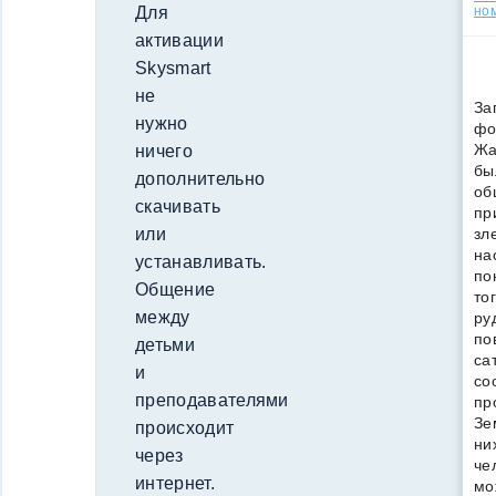
но
Для
активации
Skysmart
не
За
нужно
фо
Жа
ничего
бы
дополнительно
об
скачивать
пр
зл
или
на
устанавливать.
по
Общение
то
между
ру
по
детьми
са
и
со
преподавателями
пр
Зе
происходит
ни
через
че
интернет.
мо