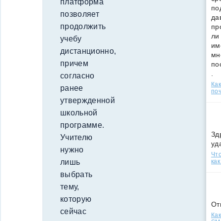
платформа
по
позволяет
да
продолжить
пр
ли
учебу
им
дистанционно,
мн
причем
по
.
согласно
Ка
ранее
поч
утвержденной
школьной
программе.
Зд
Учителю
уд
нужно
Что
лишь
как
выбрать
тему,
которую
От
сейчас
Как