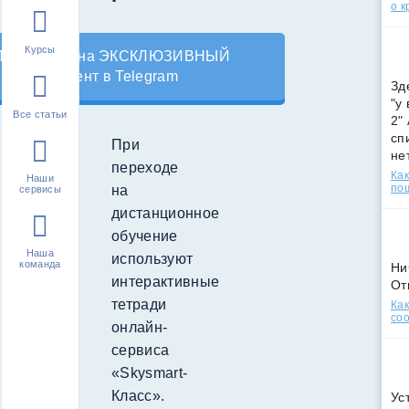
о к
Курсы
Подпишись на ЭКСКЛЮЗИВНЫЙ
контент в Telegram
Зд
"у
Все статьи
2"
сп
При
не
переходе
Как
Наши
по
на
сервисы
дистанционное
обучение
Наша
используют
команда
Ни
интерактивные
От
тетради
Как
соо
онлайн-
сервиса
«Skysmart-
Класс».
Ус