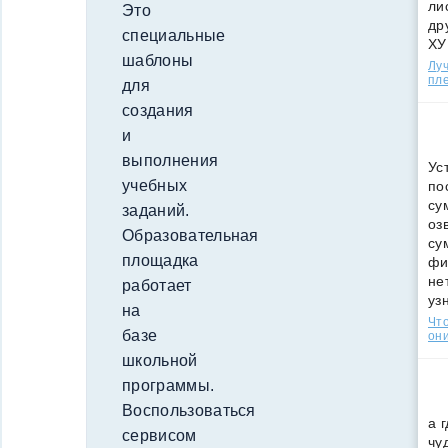
ли
Это
др
специальные
ХУ
шаблоны
Лу
пле
для
создания
и
выполнения
Ус
учебных
по
су
заданий.
оз
Образовательная
су
площадка
фи
не
работает
уз
на
Что
базе
они
школьной
программы.
Воспользоваться
а 
сервисом
чу