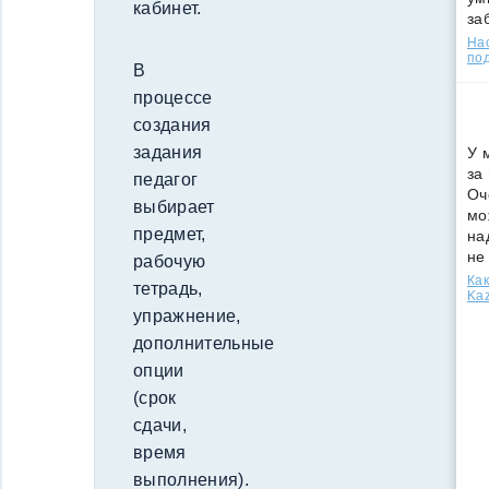
кабинет.
за
Нас
под
В
процессе
создания
задания
У 
за
педагог
Оч
выбирает
мо
предмет,
на
не
рабочую
Как
тетрадь,
Kaz
упражнение,
дополнительные
опции
(срок
сдачи,
время
выполнения).