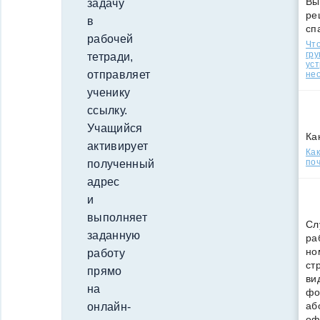
Вы
задачу
ре
в
сп
рабочей
Что
гр
тетради,
уст
отправляет
нео
ученику
ссылку.
Учащийся
Ка
активирует
Ка
поч
полученный
адрес
и
выполняет
Сл
заданную
ра
но
работу
ст
прямо
ви
на
фо
аб
онлайн-
оф