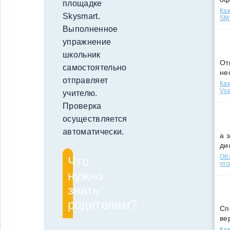
площадке
Как
Skysmart.
SMS
Выполненное
упражнение
школьник
От
самостоятельно
не
отправляет
Как
Vse
учителю.
Проверка
осуществляется
автоматически.
а 
ди
Обз
Что
что
нужно
знать
родителям?
Сп
ве
Как