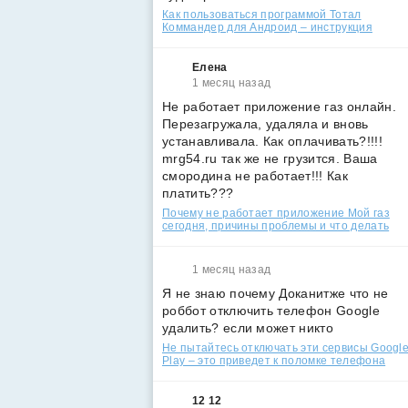
Как пользоваться программой Тотал
Коммандер для Андроид – инструкция
Елена
1 месяц назад
Не работает приложение газ онлайн.
Перезагружала, удаляла и вновь
устанавливала. Как оплачивать?!!!!
mrg54.ru так же не грузится. Ваша
смородина не работает!!! Как
платить???
Почему не работает приложение Мой газ
сегодня, причины проблемы и что делать
1 месяц назад
Я не знаю почему Доканитже что не
роббот отключить телефон Google
удалить? если может никто
Не пытайтесь отключать эти сервисы Googl
Play – это приведет к поломке телефона
12 12