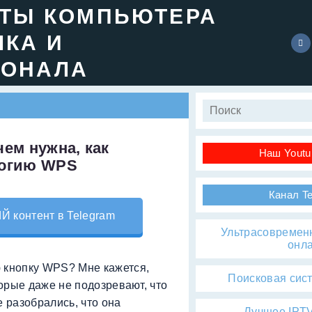
ЕТЫ КОМПЬЮТЕРА
ЧКА И
ИОНАЛА
ем нужна, как
Наш Youtu
логию WPS
Канал T
контент в Telegram
Ультрасовремен
онл
 кнопку WPS? Мне кажется,
Поисковая сис
торые даже не подозревают, что
не разобрались, что она
Лучшее IPTV