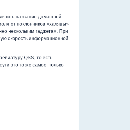
зменить название домашней
ароля от поклонников «халявы»
нно нескольким гаджетам. При
чную скорость информационной
ревиатуру QSS, то есть -
ути это то же самое, только