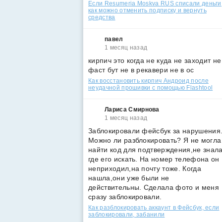
Если Resumeria Moskva RUS списали деньги
как можно отменить подписку и вернуть
средства
павел
1 месяц назад
кирпич это когда не куда не заходит не
фаст бут не в рекавери не в ос
Как восстановить кирпич Андроид после
неудачной прошивки с помощью Flashtool
Лариса Смирнова
1 месяц назад
Заблокировали фейсбук за нарушения
Можно ли разблокировать? Я не могла
найти код для подтверждения,не знал
где его искать. На номер телефона он
неприходил,на почту тоже. Когда
нашла,они уже были не
действительны. Сделала фото и меня
сразу заблокировали.
Как разблокировать аккаунт в Фейсбук, если
заблокировали, забанили