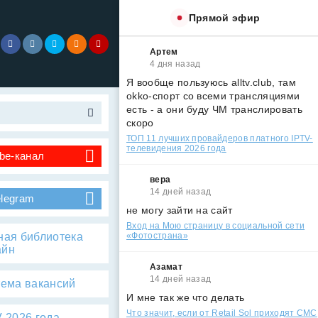
Прямой эфир
Артем
4 дня назад
Я вообще пользуюсь alltv.club, там
okko-спорт со всеми трансляциями
есть - а они буду ЧМ транслировать
скоро
ТОП 11 лучших провайдеров платного IPTV-
телевидения 2026 года
be-канал
вера
14 дней назад
elegram
не могу зайти на сайт
Вход на Мою страницу в социальной сети
ная библиотека
«Фотострана»
айн
Азамат
14 дней назад
тема вакансий
И мне так же что делать
Что значит, если от Retail Sol приходят СМС
 2026 года