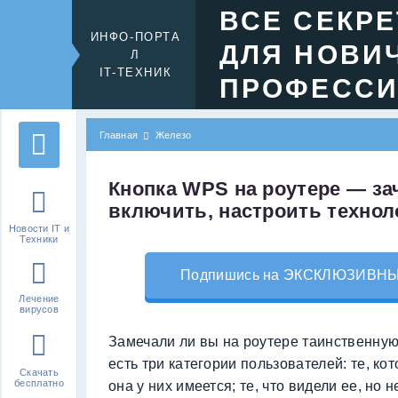
ВСЕ СЕКР
ИНФО-ПОРТА
ДЛЯ НОВИ
Л
IT-ТЕХНИК
ПРОФЕСС
Главная
Железо
Кнопка WPS на роутере — зач
включить, настроить техно
Новости IT и
Техники
Подпишись на ЭКСКЛЮЗИВНЫЙ 
Лечение
вирусов
Замечали ли вы на роутере таинственную
есть три категории пользователей: те, ко
Скачать
бесплатно
она у них имеется; те, что видели ее, но 