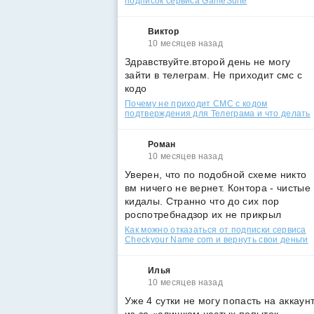
подписок сервиса GameSuite
Виктор
10 месяцев назад
Здравствуйте.второй день не могу
зайти в телеграм. Не приходит смс с
кодо
Почему не приходит СМС с кодом
подтверждения для Телеграма и что делать
Роман
10 месяцев назад
Уверен, что по подобной схеме никто
вм ничего не вернет. Контора - чистые
кидалы. Странно что до сих пор
роспотребнадзор их не прикрыл
Как можно отказаться от подписки сервиса
Checkyour Name com и вернуть свои деньги
Илья
10 месяцев назад
Уже 4 сутки не могу попасть на аккаун