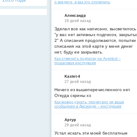
о кредите, и как это отключить
Александр
19 дней назад
Зделал все как написано, высветилось
"у вас нет активных подписок, закрыты
2" А списания продолжаются, попытки
списания на этой карте у меня денег
нет, буду ее закрывать.
Как отменить подписку на Avpnbot –
пошаговая инструкция
Kastet-4
27 дней назад
Ничего из вышеперечисленного нет.
Откуда скрины хз
Как можно узнать, прочитано ли ваше
сообщение в Дискорде – инструкция
Артур
29 дней назад
Устал искать эти моей бесплатные