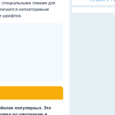
ся специальными темами для
отличается неповторимым
и шрифтов.
аиболее популярных. Это
овлено по умолчанию в