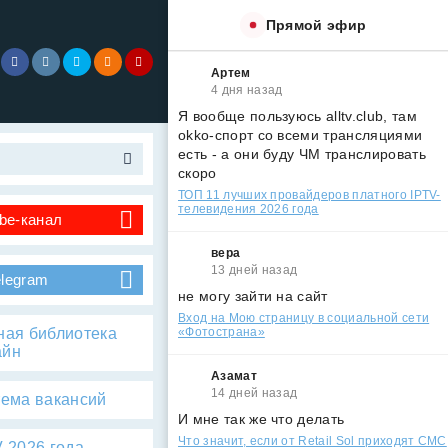
Прямой эфир
Артем
4 дня назад
Я вообще пользуюсь alltv.club, там
okko-спорт со всеми трансляциями
есть - а они буду ЧМ транслировать
скоро
ТОП 11 лучших провайдеров платного IPTV-
телевидения 2026 года
be-канал
вера
13 дней назад
elegram
не могу зайти на сайт
Вход на Мою страницу в социальной сети
ная библиотека
«Фотострана»
айн
Азамат
14 дней назад
тема вакансий
И мне так же что делать
Что значит, если от Retail Sol приходят СМС
 2026 года