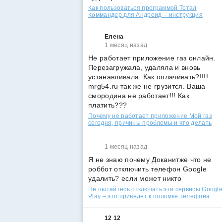
Как пользоваться программой Тотал
Коммандер для Андроид – инструкция
Елена
1 месяц назад
Не работает приложение газ онлайн.
Перезагружала, удаляла и вновь
устанавливала. Как оплачивать?!!!!
mrg54.ru так же не грузится. Ваша
смородина не работает!!! Как
платить???
Почему не работает приложение Мой газ
сегодня, причины проблемы и что делать
1 месяц назад
Я не знаю почему Доканитже что не
роббот отключить телефон Google
удалить? если может никто
Не пытайтесь отключать эти сервисы Googl
Play – это приведет к поломке телефона
12 12