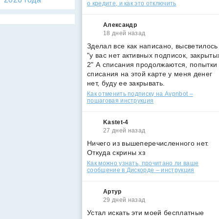
о кредите, и как это отключить
Александр
18 дней назад
Зделал все как написано, высветилось
"у вас нет активных подписок, закрыты
2" А списания продолжаются, попытки
списания на этой карте у меня денег
нет, буду ее закрывать.
Как отменить подписку на Avpnbot –
пошаговая инструкция
Kastet-4
27 дней назад
Ничего из вышеперечисленного нет.
Откуда скрины хз
Как можно узнать, прочитано ли ваше
сообщение в Дискорде – инструкция
Артур
29 дней назад
Устал искать эти моей бесплатные