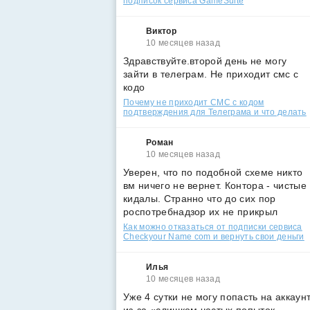
подписок сервиса GameSuite
Виктор
10 месяцев назад
Здравствуйте.второй день не могу
зайти в телеграм. Не приходит смс с
кодо
Почему не приходит СМС с кодом
подтверждения для Телеграма и что делать
Роман
10 месяцев назад
Уверен, что по подобной схеме никто
вм ничего не вернет. Контора - чистые
кидалы. Странно что до сих пор
роспотребнадзор их не прикрыл
Как можно отказаться от подписки сервиса
Checkyour Name com и вернуть свои деньги
Илья
10 месяцев назад
Уже 4 сутки не могу попасть на аккаун