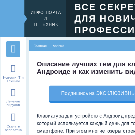
ВСЕ СЕКР
ИНФО-ПОРТА
ДЛЯ НОВИ
Л
IT-ТЕХНИК
ПРОФЕСС
Главная
Android
Описание лучших тем для к
Андроиде и как изменить ви
Новости IT и
Техники
Подпишись на ЭКСКЛЮЗИВНЫЙ 
Лечение
вирусов
Клавиатура для устройств с Андроид пре
который используется каждый день для то
Скачать
бесплатно
смартфоне. При этом многие юзеры стрем