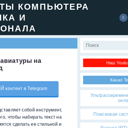
ЕТЫ КОМПЬЮТЕРА
ЧКА И
ИОНАЛА
лавиатуры на
Наш Youtu
д
Канал T
контент в Telegram
Ультрасовремен
онл
дставляет собой инструмент,
Поисковая сис
го, чтобы набирать текст на
ятся сделать ее стильной и
Лучшее IPTV