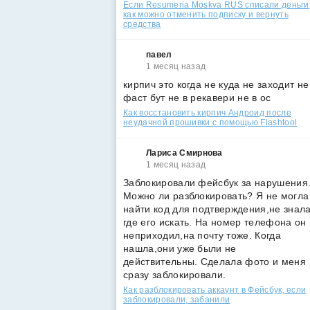
Если Resumeria Moskva RUS списали деньги
как можно отменить подписку и вернуть
средства
павел
1 месяц назад
кирпич это когда не куда не заходит не
фаст бут не в рекавери не в ос
Как восстановить кирпич Андроид после
неудачной прошивки с помощью Flashtool
Лариса Смирнова
1 месяц назад
Заблокировали фейсбук за нарушения
Можно ли разблокировать? Я не могла
найти код для подтверждения,не знал
где его искать. На номер телефона он
неприходил,на почту тоже. Когда
нашла,они уже были не
действительны. Сделала фото и меня
сразу заблокировали.
Как разблокировать аккаунт в Фейсбук, если
заблокировали, забанили