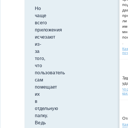
по
Но
да
чаще
пр
ли
всего
им
приложения
мн
исчезают
по
.
из-
Ка
за
поч
того,
что
пользователь
Зд
сам
уд
помещает
Что
как
их
в
отдельную
папку.
От
Ведь
Как