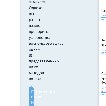
замечает.
Однако
Ст
все
Что
от 
равно
важно
проверить
устройство,
Ка
воспользовавшись
чт
одним
Что
пле
из
представленных
ниже
методов
Ск
пр
поиска
бу
Dri
Понимание
об
не
папок
и