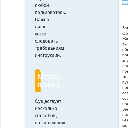
но
любой
пользователь.
Важно
лишь
За
фо
четко
Жа
следовать
бы
требованиям
об
пр
инструкции.
зл
на
по
Методы
то
ру
поиска
по
са
со
Существует
пр
несколько
Зе
ни
способов,
че
позволяющих
мо