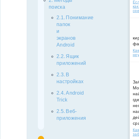
Методы
Есл
как
поиска
ср
Понимание
папок
и
ки
экранов
фа
Android
Как
неу
Ящик
приложений
В
настройках
За
Мо
Android
на
гд
Trick
не
Веб-
на
де
приложения
ср
Как
за