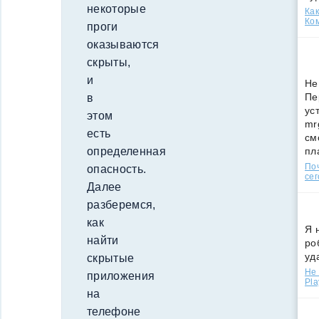
некоторые
Как
Ко
проги
оказываются
скрыты,
и
Не
Пе
в
ус
этом
mr
есть
см
пл
определенная
По
опасность.
сег
Далее
разберемся,
как
Я 
найти
ро
уд
скрытые
Не 
приложения
Pla
на
телефоне