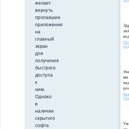
по
желает
вернуть
пропавшие
приложения
Зд
за
на
ко
главный
По
экран
под
для
получения
быстрого
Ув
доступа
вм
к
ки
ро
ним.
Как
Однако
Che
в
наличии
скрытого
Уж
софта