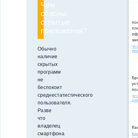
Чем
опасны
скрытые
по
пл
приложения?
оф
за
Что
Обычно
уро
наличие
скрытых
программ
Бр
не
ус
беспокоит
по
среднестатистического
Что
для
пользователя.
Разве
что
владелец
Ка
смартфона
Как