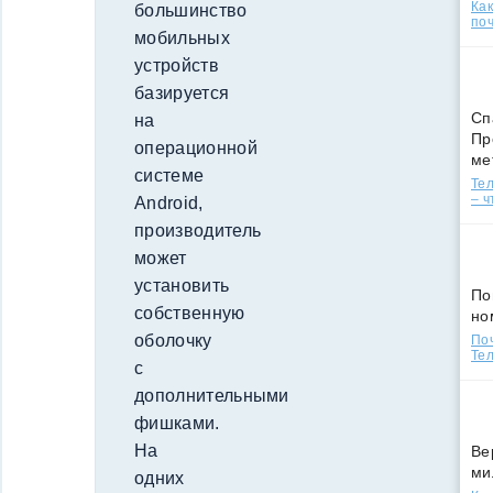
Ка
большинство
поч
мобильных
устройств
базируется
Сп
на
Пр
операционной
ме
системе
Тел
– ч
Android,
производитель
может
установить
По
собственную
но
оболочку
По
Тел
с
дополнительными
фишками.
На
Ве
ми
одних