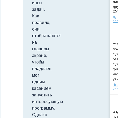
ли
иных
др
задач.
ХУ
Как
Лу
пле
правило,
они
отображаются
на
Ус
главном
по
су
экране,
оз
чтобы
су
владелец
фи
не
мог
уз
одним
Что
касанием
они
запустить
интересующую
программу.
а 
Однако
чу