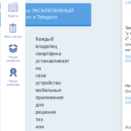
о к
Подпишись на ЭКСКЛЮЗИВНЫЙ
Курсы
контент в Telegram
Зд
"у
Все статьи
2"
Каждый
сп
владелец
не
смартфона
Как
Наши
по
устанавливает
сервисы
на
свое
Наша
устройство
команда
Ни
мобильные
От
приложения
Как
соо
для
решения
тех
или
Ус