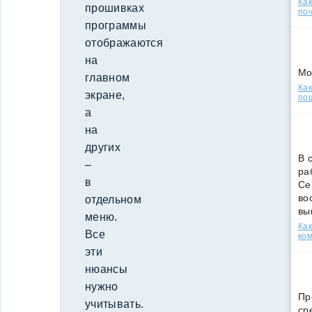
Ка
прошивках
поч
программы
отображаются
на
Мо
главном
Как
экране,
по
а
на
других
В 
–
ра
в
Се
во
отдельном
вы
меню.
Ка
Все
ко
эти
нюансы
нужно
Пр
учитывать.
ср