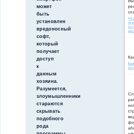
Вы
ре
может
сп
быть
Что
установлен
гр
уст
вредоносный
нео
софт,
который
получает
Ка
доступ
Ка
к
поч
данным
хозяина.
Разумеется,
Сл
злоумышленники
ра
стараются
но
ст
скрывать
ви
подобного
фо
рода
аб
программы,
оф