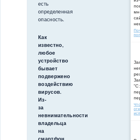
из
есть
по
определенная
мн
са
опасность.
не
По
поп
Как
известно,
любое
устройство
За
не
бывает
ре
подвержено
За
воздействию
"C
пе
вирусов.
пе
Из-
Что
за
от
ис
невнимательности
владельца
на
смартфон