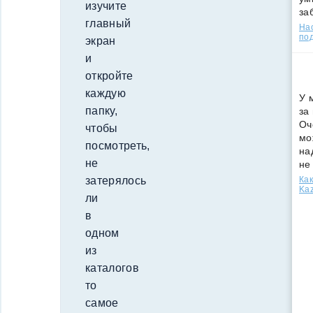
изучите
за
главный
Нас
под
экран
и
откройте
каждую
У 
папку,
за
Оч
чтобы
мо
посмотреть,
на
не
не
затерялось
Как
Kaz
ли
в
одном
из
каталогов
то
самое