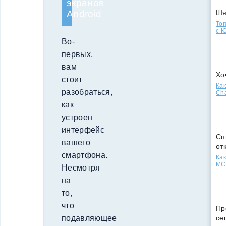
экранов
Android
Ш
Топ
с Ю
Во-
первых,
вам
Хо
стоит
Как
разобраться,
Cha
как
устроен
интерфейс
Сп
вашего
от
смартфона.
Как
МСС
Несмотря
на
то,
что
Пр
подавляющее
се