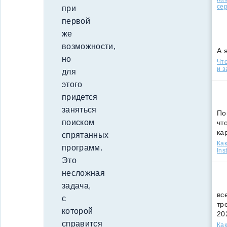
сер
при
первой
же
возможности,
А 
но
Что
и з
для
этого
придется
заняться
По
поиском
чт
ка
спрятанных
Как
программ.
Ins
Это
несложная
задача,
вс
с
тр
которой
20
справится
Как