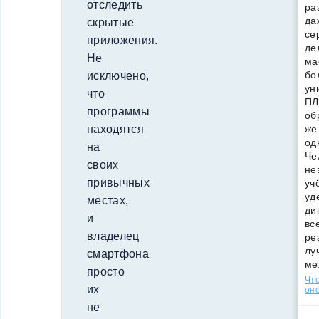
отследить
ра
да
скрытые
се
приложения.
де
Не
ма
бо
исключено,
ун
что
ПЛ
программы
об
же
находятся
од
на
Че
своих
не
привычных
уч
уд
местах,
ди
и
вс
владелец
ре
лу
смартфона
ме
просто
Что
их
оно
не