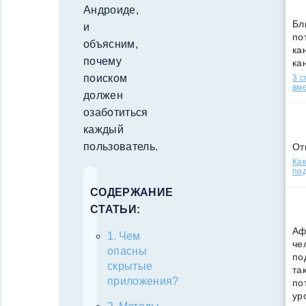
Андроиде,
Бл
и
по
объясним,
кан
почему
ка
поиском
3 
вм
должен
озаботиться
каждый
пользователь.
От
Как
под
СОДЕРЖАНИЕ
СТАТЬИ:
Аф
Чем
че
опасны
по
скрытые
та
приложения?
по
ур