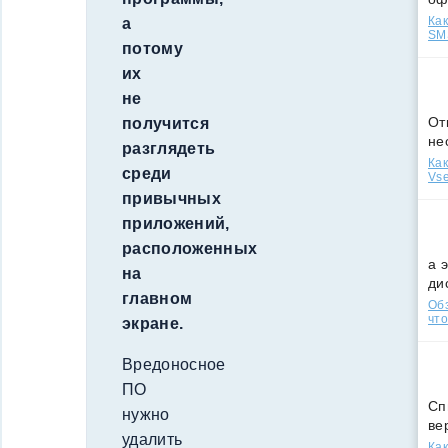
Как
а
SMS
потому
их
не
От
получится
не
разглядеть
Как
среди
Vse
привычных
приложений,
расположенных
а 
на
ди
главном
Обз
что
экране.
Вредоносное
ПО
Сп
нужно
ве
удалить
Как