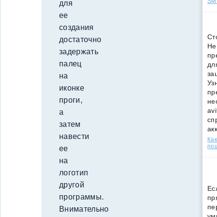
SMS
для
ее
создания
Ст
достаточно
Не
задержать
пр
палец
дл
за
на
Уз
иконке
пр
проги,
не
av
а
сп
затем
ак
навести
Как
по
ее
на
логотип
другой
Ес
программы.
пр
пе
Внимательно
ум